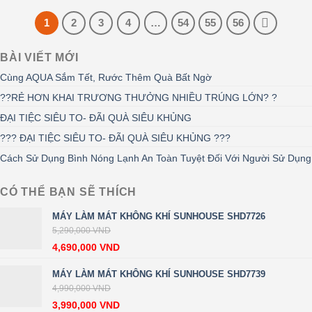
1
2
3
4
…
54
55
56
BÀI VIẾT MỚI
Cùng AQUA Sắm Tết, Rước Thêm Quà Bất Ngờ
??RẺ HƠN KHAI TRƯƠNG THƯỞNG NHIỀU TRÚNG LỚN? ?
ĐẠI TIỆC SIÊU TO- ĐÃI QUÀ SIÊU KHỦNG
??? ĐẠI TIỆC SIÊU TO- ĐÃI QUÀ SIÊU KHỦNG ???
Cách Sử Dụng Bình Nóng Lạnh An Toàn Tuyệt Đối Với Người Sử Dụng
CÓ THỂ BẠN SẼ THÍCH
MÁY LÀM MÁT KHÔNG KHÍ SUNHOUSE SHD7726
5,290,000
VND
4,690,000
VND
MÁY LÀM MÁT KHÔNG KHÍ SUNHOUSE SHD7739
4,990,000
VND
3,990,000
VND