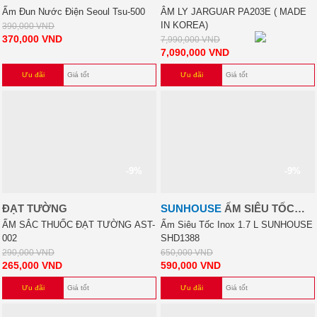
Ấm Đun Nước Điện Seoul Tsu-500
ÂM LY JARGUAR PA203E ( MADE
IN KOREA)
390,000
VND
370,000
VND
7,990,000
VND
7,090,000
VND
Ưu đãi
Giá tốt
Ưu đãi
Giá tốt
-9%
-9%
ĐẠT TƯỜNG
SUNHOUSE
ẤM SIÊU TỐC
INOX 1.7 L SUNHOUSE
ẤM SẮC THUỐC ĐẠT TƯỜNG AST-
Ấm Siêu Tốc Inox 1.7 L SUNHOUSE
002
SHD1388
SHD1388
290,000
VND
650,000
VND
265,000
VND
590,000
VND
Ưu đãi
Giá tốt
Ưu đãi
Giá tốt