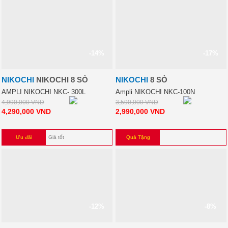
-14%
-17%
NIKOCHI
NIKOCHI 8 SÒ
NIKOCHI
8 SÒ
AMPLI NIKOCHI NKC- 300L
Ampli NIKOCHI NKC-100N
4,990,000
VND
3,590,000
VND
4,290,000
VND
2,990,000
VND
Ưu đãi
Giá tốt
Quà Tặng
-12%
-8%