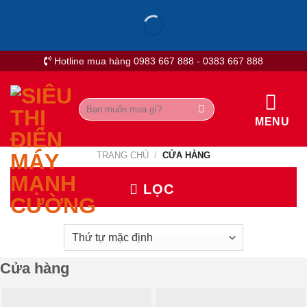
Skip
to
content
Hotline mua hàng 0983 667 888 - 0383 667 888
Tìm
kiếm:
MENU
TRANG CHỦ
/
CỬA HÀNG
LỌC
Cửa hàng