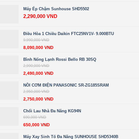
Máy Ép Chậm Sunhouse SHD5502
2,290,000
VND
Điều Hòa 1 Chiều Daikin FTC25NV1V- 9.000BTU
9,990,000
VND
8,090,000
VND
Bình Nóng Lạnh Rossi Bello RB 30SQ
2,990,000
VND
2,490,000
VND
NỒI CƠM ĐIỆN PANASONIC SR-ZG185SRAM
2,950,000
VND
2,750,000
VND
Chổi Lau Nhà Đa Năng KG94N
690,000
VND
650,000
VND
Máy Xay Sinh Tố Đa Năng SUNHOUSE SHD5340B