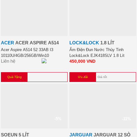
ACER
ACER ASPIRE A514
LOCK&LOCK
1.8 LÍT
Acer Aspire A514 52 33AB I3
Ấm Điện Đun Nước Thủy Tinh
10110U/4GB/256GB/Win10
Lock&Lock EJK418SLV 1.8 Lít
Liên hệ
450,000
VND
Quà Tặng
Ưu đãi
Giá tốt
-5%
-11%
SOEUN 5 LÍT
JARGUAR
JARGUAR 12 SÒ