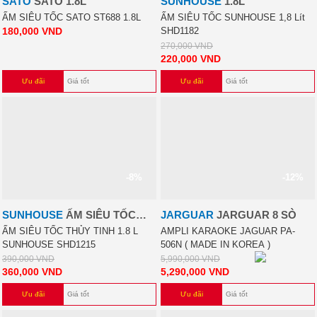
SATO
SATO 1.8L
SUNHOUSE
1.8L
ẤM SIÊU TỐC SATO ST688 1.8L
ẤM SIÊU TỐC SUNHOUSE 1,8 Lít
180,000
VND
SHD1182
270,000
VND
220,000
VND
Ưu đãi
Giá tốt
Ưu đãi
Giá tốt
-8%
-12%
SUNHOUSE
ẤM SIÊU TỐC
JARGUAR
JARGUAR 8 SÒ
THỦY TINH 1.8 L SUNHOUSE
ẤM SIÊU TỐC THỦY TINH 1.8 L
AMPLI KARAOKE JAGUAR PA-
SUNHOUSE SHD1215
506N ( MADE IN KOREA )
SHD1215
390,000
VND
5,990,000
VND
360,000
VND
5,290,000
VND
Ưu đãi
Giá tốt
Ưu đãi
Giá tốt