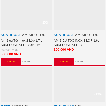
-15%
SUNHOUSE
ẤM SIÊU TỐC
SUNHOUSE
ẤM SIÊU TỐC
INOX 2 LỚP 1.7 L SUNHOUSE
INOX 2 LỚP 1.8
Ấm Siêu Tốc Inox 2 Lớp 1.7 L
ẤM SIÊU TỐC INOX 2 LỚP 1.8L
SUNHOUSE SHD1383P Tím
SUNHOUSE SHD1351
SHD1383P TÍM
250,000
VND
390,000
VND
330,000
VND
Ưu đãi
Giá tốt
Ưu đãi
Giá tốt
-19%