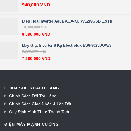
940,000
VND
Điều Hòa Inverter Aqua AQA-KCRV12WGSB 1,5 HP
10,000,000
VND
8,590,000
VND
Máy Giặt Inverter 8 Kg Electrolux EWF8025DGWA
8,690,000
VND
7,390,000
VND
CHĂM SÓC KHÁCH HÀNG
Chính Sách Đổi Trả Hàng
Chính Sách Giao Nhận & Lắp Đặt
Quy Định Hình Thức Thanh Toán
ĐIỆN MÁY MẠNH CƯỜNG