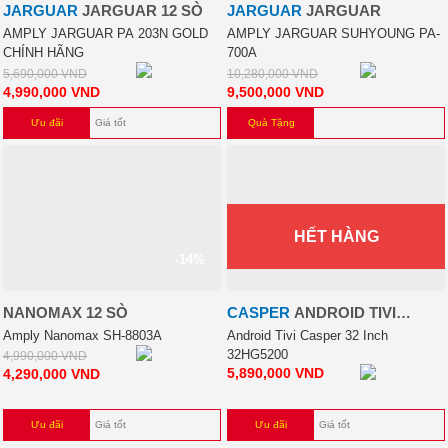
JARGUAR
JARGUAR 12 SÒ
JARGUAR
JARGUAR
AMPLY JARGUAR PA 203N GOLD
AMPLY JARGUAR SUHYOUNG PA-
CHÍNH HÃNG
700A
5,690,000
VND
10,280,000
VND
4,990,000
VND
9,500,000
VND
Ưu đãi
Giá tốt
Quà Tặng
HẾT HÀNG
-14%
NANOMAX 12 SÒ
CASPER
ANDROID TIVI
CASPER 32 INCH 32HG5200
Amply Nanomax SH-8803A
Android Tivi Casper 32 Inch
32HG5200
4,990,000
VND
5,890,000
VND
4,290,000
VND
Ưu đãi
Giá tốt
Ưu đãi
Giá tốt