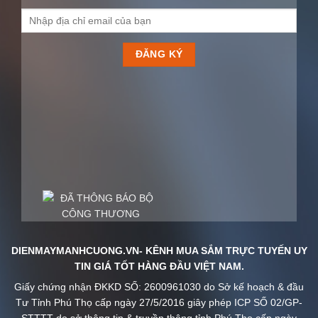
DIENMAYMANHCUONG.VN- KÊNH MUA SẮM TRỰC TUYẾN UY
TIN GIÁ TỐT HÀNG ĐẦU VIỆT NAM.
Giấy chứng nhận ĐKKD SỐ: 2600961030 do Sở kế hoạch & đầu
Tư Tỉnh Phú Thọ cấp ngày 27/5/2016 giây phép ICP SỐ 02/GP-
STTTT do sở thông tin & truyền thông tỉnh Phú Thọ cấp ngày