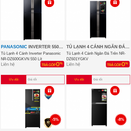
PANASONIC
INVERTER 550
TỦ LẠNH 4 CÁNH NGĂN ĐÁ
LÍT
TRÊN NR-DZ601YGKV
Tủ Lạnh 4 Cánh Inverter Panasonic
Tủ Lạnh 4 Cánh Ngăn Đá Trên NR-
NR-DZ600GKVN 550 Lít
DZ601YGKV
Liên hệ
Liên hệ
Ưu đãi
Giá tốt
Ưu đãi
Giá tốt
-5%
-8%