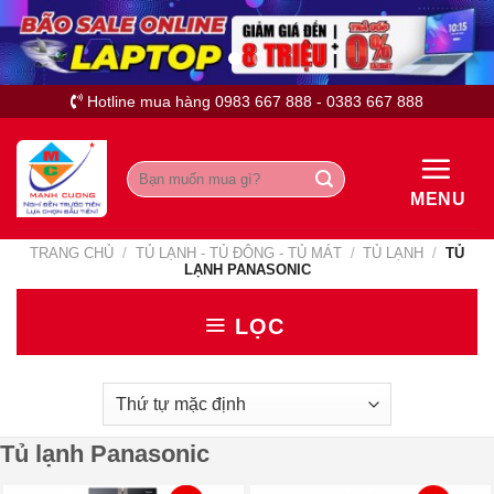
Skip
to
content
Hotline mua hàng 0983 667 888 - 0383 667 888
Tìm
kiếm:
MENU
TRANG CHỦ
/
TỦ LẠNH - TỦ ĐÔNG - TỦ MÁT
/
TỦ LẠNH
/
TỦ
LẠNH PANASONIC
LỌC
Tủ lạnh Panasonic