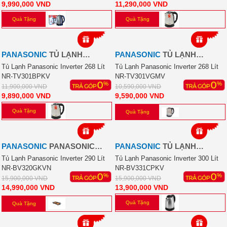
9,990,000
VND
11,290,000
VND
Quà Tặng
Quà Tặng
-17%
-9%
PANASONIC
TỦ LẠNH
PANASONIC
TỦ LẠNH
PANASONIC INVERTER 268
PANASONIC INVERTER 268
Tủ Lạnh Panasonic Inverter 268 Lít
Tủ Lạnh Panasonic Inverter 268 Lít
NR-TV301BPKV
NR-TV301VGMV
LÍT NR-TV301BPKV
LÍT
11,900,000
VND
10,590,000
VND
9,890,000
VND
9,590,000
VND
Quà Tặng
Quà Tặng
-6%
-13%
PANASONIC
PANASONIC
PANASONIC
TỦ LẠNH
INVERTER 290 LÍT
PANASONIC INVERTER 300
Tủ Lạnh Panasonic Inverter 290 Lít
Tủ Lạnh Panasonic Inverter 300 Lít
NR-BV320GKVN
NR-BV331CPKV
LÍT NR-BV331CPKV
15,900,000
VND
15,900,000
VND
14,990,000
VND
13,900,000
VND
Quà Tặng
Quà Tặng
-12%