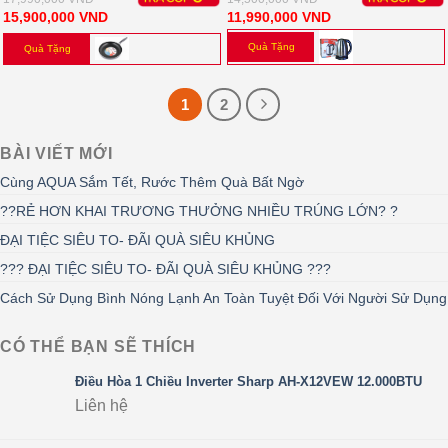
15,900,000
VND
11,990,000
VND
Quà Tặng
Quà Tặng
1
2
BÀI VIẾT MỚI
Cùng AQUA Sắm Tết, Rước Thêm Quà Bất Ngờ
??RẺ HƠN KHAI TRƯƠNG THƯỞNG NHIỀU TRÚNG LỚN? ?
ĐẠI TIỆC SIÊU TO- ĐÃI QUÀ SIÊU KHỦNG
??? ĐẠI TIỆC SIÊU TO- ĐÃI QUÀ SIÊU KHỦNG ???
Cách Sử Dụng Bình Nóng Lạnh An Toàn Tuyệt Đối Với Người Sử Dụng
CÓ THỂ BẠN SẼ THÍCH
Điều Hòa 1 Chiều Inverter Sharp AH-X12VEW 12.000BTU
Liên hệ