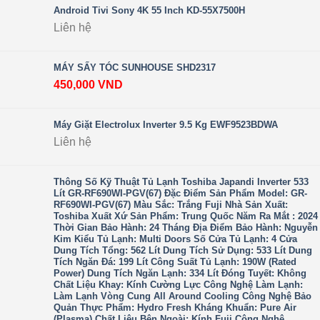
Android Tivi Sony 4K 55 Inch KD-55X7500H
Liên hệ
MÁY SẤY TÓC SUNHOUSE SHD2317
450,000
VND
Máy Giặt Electrolux Inverter 9.5 Kg EWF9523BDWA
Liên hệ
Thông Số Kỹ Thuật Tủ Lạnh Toshiba Japandi Inverter 533
Lít GR-RF690WI-PGV(67) Đặc Điểm Sản Phẩm Model: GR-
RF690WI-PGV(67) Màu Sắc: Trắng Fuji Nhà Sản Xuất:
Toshiba Xuất Xứ Sản Phẩm: Trung Quốc Năm Ra Mắt : 2024
Thời Gian Bảo Hành: 24 Tháng Địa Điểm Bảo Hành: Nguyễn
Kim Kiểu Tủ Lạnh: Multi Doors Số Cửa Tủ Lạnh: 4 Cửa
Dung Tích Tổng: 562 Lít Dung Tích Sử Dụng: 533 Lít Dung
Tích Ngăn Đá: 199 Lít Công Suất Tủ Lạnh: 190W (Rated
Power) Dung Tích Ngăn Lạnh: 334 Lít Đóng Tuyết: Không
Chất Liệu Khay: Kính Cường Lực Công Nghệ Làm Lạnh:
Làm Lạnh Vòng Cung All Around Cooling Công Nghệ Bảo
Quản Thực Phẩm: Hydro Fresh Kháng Khuẩn: Pure Air
(Plasma) Chất Liệu Bên Ngoài: Kính Fuji Công Nghệ