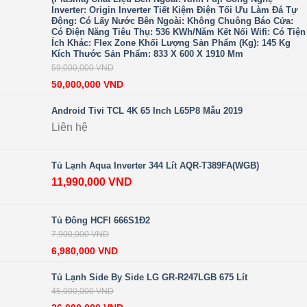
Inverter: Origin Inverter Tiết Kiệm Điện Tối Ưu Làm Đá Tự
Động: Có Lấy Nước Bên Ngoài: Không Chuông Báo Cửa:
Có Điện Năng Tiêu Thụ: 536 KWh/năm Kết Nối Wifi: Có Tiện
Ích Khác: Flex Zone Khối Lượng Sản Phẩm (kg): 145 Kg
Kích Thước Sản Phẩm: 833 X 600 X 1910 Mm
59,000,000
VND
50,000,000
VND
Android Tivi TCL 4K 65 Inch L65P8 Mẫu 2019
Liên hệ
Tủ Lạnh Aqua Inverter 344 Lít AQR-T389FA(WGB)
11,990,000
VND
Tủ Đông HCFI 666S1Đ2
7,900,000
VND
6,980,000
VND
Tủ Lạnh Side By Side LG GR-R247LGB 675 Lít
45,000,000
VND