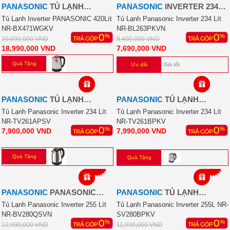
PANASONIC
TỦ LẠNH
PANASONIC
INVERTER 234
INVERTER PANASONIC
LÍT NR-BL263PKVN
Tủ Lạnh Inverter PANASONIC 420Lít
Tủ Lạnh Panasonic Inverter 234 Lít
NR-BX471WGKV
NR-BL263PKVN
420LÍT NR-BX471WGKV
20,090,000
VND
8,400,000
VND
18,990,000
VND
7,690,000
VND
Quà Tặng
Ưu đãi
Giá tốt
PANASONIC
TỦ LẠNH
PANASONIC
TỦ LẠNH
PANASONIC INVERTER 234
PANASONIC INVERTER 234
Tủ Lạnh Panasonic Inverter 234 Lít
Tủ Lạnh Panasonic Inverter 234 Lít
NR-TV261APSV
NR-TV261BPKV
LÍT
LÍT
7,900,000
VND
7,990,000
VND
Quà Tặng
Quà Tặng
-23%
-6%
PANASONIC
PANASONIC
PANASONIC
TỦ LẠNH
INVERTER 255 LÍT
PANASONIC INVERTER 255L
Tủ Lạnh Panasonic Inverter 255 Lít
Tủ Lạnh Panasonic Inverter 255L NR-
NR-BV280QSVN
SV280BPKV
NR-SV280BPKV
12,990,000
VND
11,990,000
VND