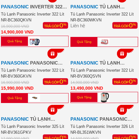
PANASONIC
INVERTER 322
PANASONIC
TỦ LẠNH
LÍT NR-BC360QKVN
PANASONIC INVERTER 322
Tủ Lạnh Panasonic Inverter 322 Lít
Tủ Lạnh Panasonic Inverter 322 Lít
NR-BC360QKVN
NR-BC360WKVN
LÍT NR-BC360WKVN
Liên hệ
16,900,000
VND
14,900,000
VND
Quà Tặng
Quà Tặng
-5%
-9%
PANASONIC
PANASONIC
PANASONIC
TỦ LẠNH
INVERTER 322 LÍT
PANASONIC INVERTER 322
Tủ Lạnh Panasonic Inverter 322 Lít
Tủ Lạnh Panasonic Inverter 322 Lít
NR-BV360GKVN
NR-BV360QSVN
LÍT NR-BV360QSVN
16,900,000
VND
14,900,000
VND
15,990,000
VND
13,490,000
VND
Quà Tặng
Quà Tặng
-12%
-17%
PANASONIC
TỦ LẠNH
PANASONIC
PANASONIC
PANASONIC INVERTER 325
INVERTER 326 LÍT
Tủ Lạnh Panasonic Inverter 325 Lít
Tủ Lạnh Panasonic Inverter 326 Lít
NR-BV361GPKV
NR-BL351WKVN
LÍT NR-BV361GPKV
17,990,000
VND
14,500,000
VND