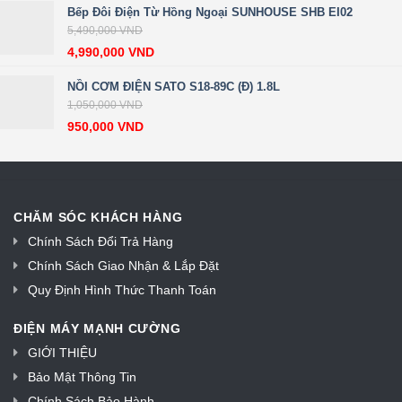
Bếp Đôi Điện Từ Hồng Ngoại SUNHOUSE SHB EI02
5,490,000
VND
4,990,000
VND
NỒI CƠM ĐIỆN SATO S18-89C (Đ) 1.8L
1,050,000
VND
950,000
VND
CHĂM SÓC KHÁCH HÀNG
Chính Sách Đổi Trả Hàng
Chính Sách Giao Nhận & Lắp Đặt
Quy Định Hình Thức Thanh Toán
ĐIỆN MÁY MẠNH CƯỜNG
GIỚI THIỆU
Bảo Mật Thông Tin
Chính Sách Bảo Hành