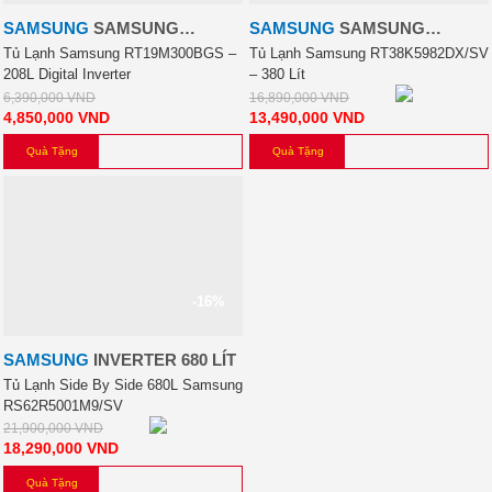
SAMSUNG
SAMSUNG
SAMSUNG
SAMSUNG
INVERTER 208 LÍT
INVERTER 380 LÍT
Tủ Lạnh Samsung RT19M300BGS –
Tủ Lạnh Samsung RT38K5982DX/SV
208L Digital Inverter
– 380 Lít
6,390,000
VND
16,890,000
VND
4,850,000
VND
13,490,000
VND
Quà Tặng
Quà Tặng
-16%
SAMSUNG
INVERTER 680 LÍT
Tủ Lạnh Side By Side 680L Samsung
RS62R5001M9/SV
21,900,000
VND
18,290,000
VND
Quà Tặng