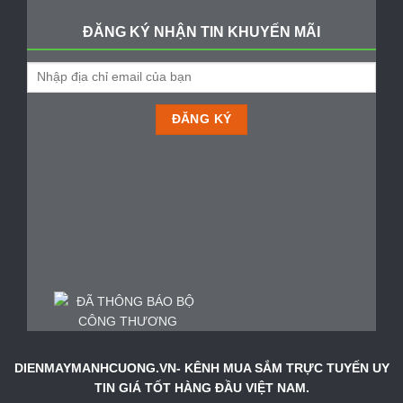
ĐĂNG KÝ NHẬN TIN KHUYẾN MÃI
DIENMAYMANHCUONG.VN- KÊNH MUA SẮM TRỰC TUYẾN UY
TIN GIÁ TỐT HÀNG ĐẦU VIỆT NAM.