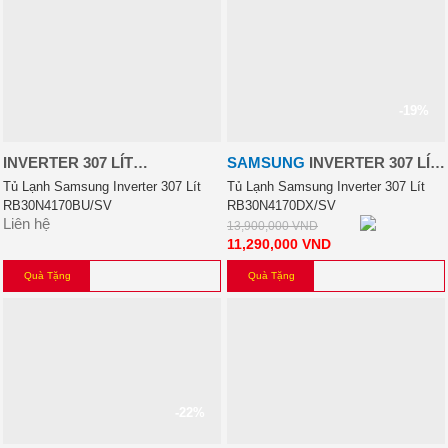
-19%
INVERTER 307 LÍT
SAMSUNG
INVERTER 307 LÍT
RB30N4170BU/SV
RB30N4170DX/SV
Tủ Lạnh Samsung Inverter 307 Lít
Tủ Lạnh Samsung Inverter 307 Lít
RB30N4170BU/SV
RB30N4170DX/SV
Liên hệ
13,900,000
VND
11,290,000
VND
Quà Tặng
Quà Tặng
-22%