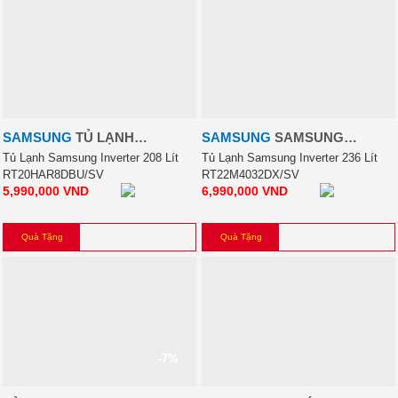
SAMSUNG
TỦ LẠNH
SAMSUNG
SAMSUNG
SAMSUNG INVERTER 208 LÍT
INVERTER 236 LÍT
Tủ Lạnh Samsung Inverter 208 Lít
Tủ Lạnh Samsung Inverter 236 Lít
RT20HAR8DBU/SV
RT22M4032DX/SV
5,990,000
VND
6,990,000
VND
Quà Tặng
Quà Tặng
-7%