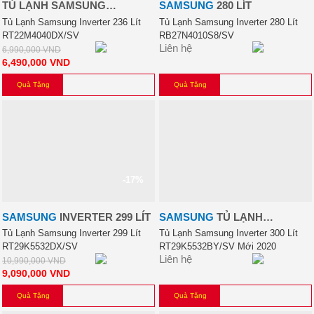
TỦ LẠNH SAMSUNG
SAMSUNG
280 LÍT
INVERTER 236 LÍT
Tủ Lạnh Samsung Inverter 236 Lít
Tủ Lạnh Samsung Inverter 280 Lít
RT22M4040DX/SV
RB27N4010S8/SV
Liên hệ
6,990,000
VND
6,490,000
VND
Quà Tặng
Quà Tặng
-17%
SAMSUNG
INVERTER 299 LÍT
SAMSUNG
TỦ LẠNH
SAMSUNG INVERTER 300 LÍT
Tủ Lạnh Samsung Inverter 299 Lít
Tủ Lạnh Samsung Inverter 300 Lít
RT29K5532DX/SV
RT29K5532BY/SV Mới 2020
Liên hệ
10,990,000
VND
9,090,000
VND
Quà Tặng
Quà Tặng