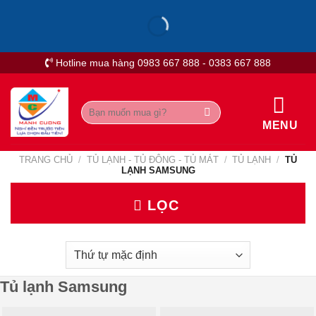
Skip
to
content
Hotline mua hàng 0983 667 888 - 0383 667 888
Tìm
kiếm:
MENU
TRANG CHỦ
/
TỦ LẠNH - TỦ ĐÔNG - TỦ MÁT
/
TỦ LẠNH
/
TỦ
LẠNH SAMSUNG
LỌC
Tủ lạnh Samsung