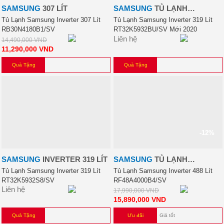
SAMSUNG
307 LÍT
SAMSUNG
TỦ LẠNH
SAMSUNG INVERTER 319 LÍT
Tủ Lạnh Samsung Inverter 307 Lít
Tủ Lạnh Samsung Inverter 319 Lít
RB30N4180B1/SV
RT32K5932BU/SV Mới 2020
Liên hệ
14,490,000
VND
11,290,000
VND
Quà Tặng
Quà Tặng
-12%
SAMSUNG
INVERTER 319 LÍT
SAMSUNG
TỦ LẠNH
SAMSUNG INVERTER 488 LÍT
Tủ Lạnh Samsung Inverter 319 Lít
Tủ Lạnh Samsung Inverter 488 Lít
RT32K5932S8/SV
RF48A4000B4/SV
RF48A4000B4/SV
Liên hệ
17,990,000
VND
15,890,000
VND
Quà Tặng
Ưu đãi
Giá tốt