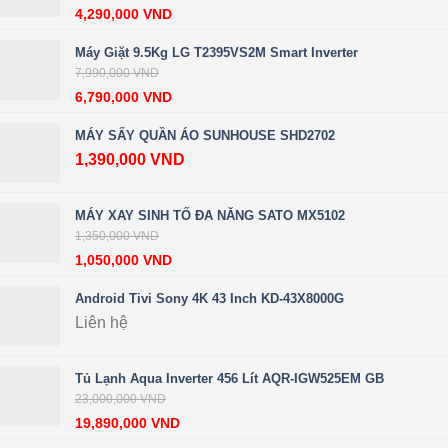
4,290,000
VND
Máy Giặt 9.5Kg LG T2395VS2M Smart Inverter
7,990,000
VND
6,790,000
VND
MÁY SẤY QUẦN ÁO SUNHOUSE SHD2702
1,390,000
VND
MÁY XAY SINH TỐ ĐA NĂNG SATO MX5102
1,350,000
VND
1,050,000
VND
Android Tivi Sony 4K 43 Inch KD-43X8000G
Liên hệ
Tủ Lạnh Aqua Inverter 456 Lít AQR-IGW525EM GB
23,000,000
VND
19,890,000
VND