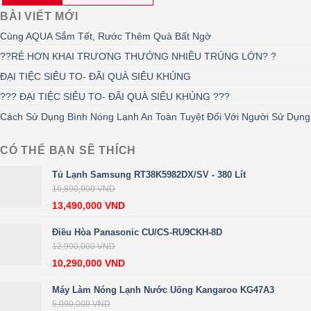
BÀI VIẾT MỚI
Cùng AQUA Sắm Tết, Rước Thêm Quà Bất Ngờ
??RẺ HƠN KHAI TRƯƠNG THƯỞNG NHIỀU TRÚNG LỚN? ?
ĐẠI TIỆC SIÊU TO- ĐÃI QUÀ SIÊU KHỦNG
??? ĐẠI TIỆC SIÊU TO- ĐÃI QUÀ SIÊU KHỦNG ???
Cách Sử Dụng Bình Nóng Lạnh An Toàn Tuyệt Đối Với Người Sử Dụng
CÓ THỂ BẠN SẼ THÍCH
Tủ Lạnh Samsung RT38K5982DX/SV - 380 Lít
16,890,000
VND
13,490,000
VND
Điều Hòa Panasonic CU/CS-RU9CKH-8D
12,990,000
VND
10,290,000
VND
Máy Làm Nóng Lạnh Nước Uống Kangaroo KG47A3
5,090,000
VND