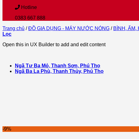
Hotline
0383 667 888
Trang chủ
/
ĐỒ GIA DỤNG - MÁY NƯỚC NÓNG
/
BÌNH, ẤM,
Lọc
Open this in UX Builder to add and edit content
Ngã Tư Ba Mỏ, Thanh Sơn, Phú Thọ
Ngã Ba La Phù, Thanh Thủy, Phú Thọ
-9%