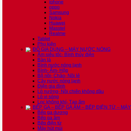
iphone
oppo
Samsung
Nokia
Huawei
Masstel
Realme
Tablet
Phụ kiện
ĐỒ GIA DỤNG – MÁY NƯỚC NÓNG
Ấm siêu tốc- Bình thủy điện
Bàn là
Bình nước nóng lạnh
Bình- Ấm- Hộp
Bộ nồi- Chảo- Nồi lẻ
Cây nước nóng lạnh
Điện gia đình
Lò nướng- Nồi chiên không dầu
Lò vi sóng
Lọc không khí- Tạo ẩm
BẾP GA – BẾP GA ÂM – BẾP ĐIỆN TỪ – MÁ
Bếp ga dương
Bếp ga âm
Bếp điện từ
Máy hút mùi