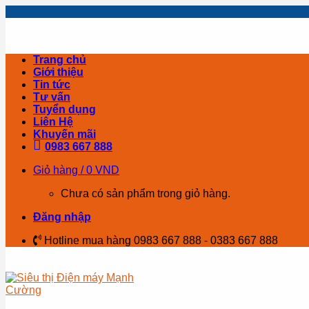
Skip
to
content
Trang chủ
Giới thiệu
Tin tức
Tư vấn
Tuyển dụng
Liên Hệ
Khuyến mãi
0983 667 888
Giỏ hàng /
0
VND
Chưa có sản phẩm trong giỏ hàng.
Đăng nhập
Hotline mua hàng 0983 667 888 - 0383 667 888