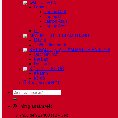
LAPTOP – PC
Laptop
Laptop Dell
Laptop Hp
Laptop Asus
Laptop Acer
Pc
MÁY IN – THIẾT BỊ ÂM THANH
Máy in
Thiết bị âm thanh
KÉT BẠC – QUẠT LÀM MÁT – ĐÈN SƯỞI
Quạt làm mát
Két bạc
Đèn sưởi
KỆ KÍNH – KỆ GỖ
Kệ kính
Kệ gỗ
Khuyến mãi
HOT
Tìm
kiếm:
Thời gian làm việc
Từ 7h00 đến 22h00 (T2 - CN)