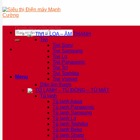
Danh mục sản phẩm
Tìm
TIVI – LOA – ÂM THANH
kiếm:
Tivi
Tivi Sony
Tivi Samsung
Tivi Lg
Tivi Panasonic
Tivi Tcl
Tivi Toshiba
Menu
Tivi Vsmart
Dàn âm thanh
TỦ LẠNH – TỦ ĐÔNG – TỦ MÁT
Tủ lạnh
Tủ lạnh Aqua
Tủ lạnh Panasonic
Tủ lạnh Samsung
Tủ lạnh Lg
Tủ lạnh Toshiba
Tủ lạnh Beko
Tủ lạnh Sharp