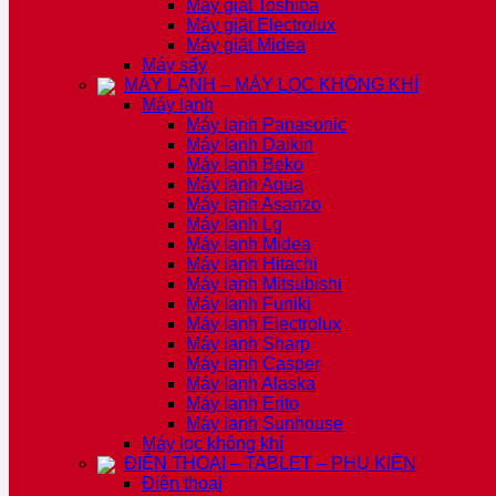
Máy giặt Toshiba
Máy giặt Electrolux
Máy giặt Midea
Máy sấy
MÁY LẠNH – MÁY LỌC KHÔNG KHÍ
Máy lạnh
Máy lạnh Panasonic
Máy lạnh Daikin
Máy lạnh Beko
Máy lạnh Aqua
Máy lạnh Asanzo
Máy lạnh Lg
Máy lạnh Midea
Máy lạnh Hitachi
Máy lạnh Mitsubishi
Máy lạnh Funiki
Máy lạnh Electrolux
Máy lạnh Sharp
Máy lạnh Casper
Máy lạnh Alaska
Máy lạnh Erito
Máy lạnh Sunhouse
Máy lọc không khí
ĐIỆN THOẠI – TABLET – PHỤ KIỆN
Điện thoại