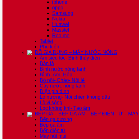
iphone
oppo
Samsung
Nokia
Huawei
Masstel
Realme
Tablet
Phụ kiện
ĐỒ GIA DỤNG – MÁY NƯỚC NÓNG
Ấm siêu tốc- Bình thủy điện
Bàn là
Bình nước nóng lạnh
Bình- Ấm- Hộp
Bộ nồi- Chảo- Nồi lẻ
Cây nước nóng lạnh
Điện gia đình
Lò nướng- Nồi chiên không dầu
Lò vi sóng
Lọc không khí- Tạo ẩm
BẾP GA – BẾP GA ÂM – BẾP ĐIỆN TỪ – MÁ
Bếp ga dương
Bếp ga âm
Bếp điện từ
Máy hút mùi