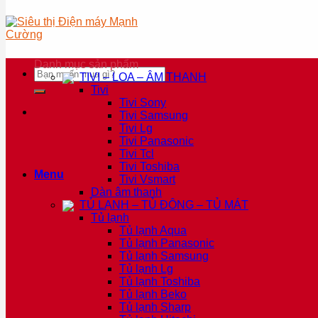
Danh mục sản phẩm
Tìm
TIVI – LOA – ÂM THANH
kiếm:
Tivi
Tivi Sony
Tivi Samsung
Tivi Lg
Tivi Panasonic
Tivi Tcl
Tivi Toshiba
Menu
Tivi Vsmart
Dàn âm thanh
TỦ LẠNH – TỦ ĐÔNG – TỦ MÁT
Tủ lạnh
Tủ lạnh Aqua
Tủ lạnh Panasonic
Tủ lạnh Samsung
Tủ lạnh Lg
Tủ lạnh Toshiba
Tủ lạnh Beko
Tủ lạnh Sharp