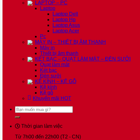
LAPTOP – PC
Laptop
Laptop Dell
Laptop Hp
Laptop Asus
Laptop Acer
Pc
MÁY IN – THIẾT BỊ ÂM THANH
Máy in
Thiết bị âm thanh
KÉT BẠC – QUẠT LÀM MÁT – ĐÈN SƯỞI
Quạt làm mát
Két bạc
Đèn sưởi
KỆ KÍNH – KỆ GỖ
Kệ kính
Kệ gỗ
Khuyến mãi
HOT
Tìm
kiếm:
Thời gian làm việc
Từ 7h00 đến 22h00 (T2 - CN)