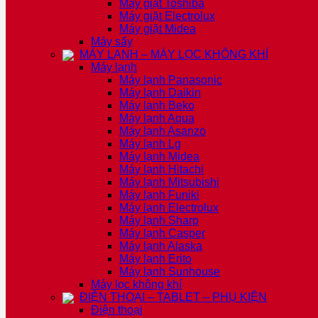
Máy giặt Toshiba
Máy giặt Electrolux
Máy giặt Midea
Máy sấy
MÁY LẠNH – MÁY LỌC KHÔNG KHÍ
Máy lạnh
Máy lạnh Panasonic
Máy lạnh Daikin
Máy lạnh Beko
Máy lạnh Aqua
Máy lạnh Asanzo
Máy lạnh Lg
Máy lạnh Midea
Máy lạnh Hitachi
Máy lạnh Mitsubishi
Máy lạnh Funiki
Máy lạnh Electrolux
Máy lạnh Sharp
Máy lạnh Casper
Máy lạnh Alaska
Máy lạnh Erito
Máy lạnh Sunhouse
Máy lọc không khí
ĐIỆN THOẠI – TABLET – PHỤ KIỆN
Điện thoại