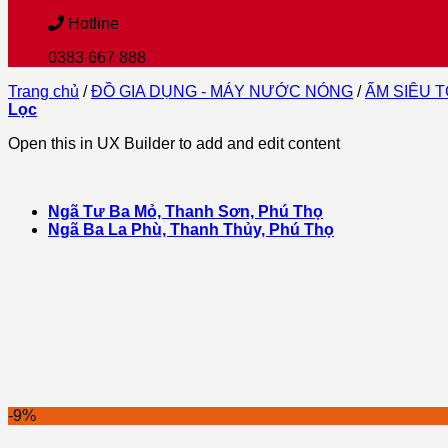
Hotline
0383 667 888
Trang chủ
/
ĐỒ GIA DỤNG - MÁY NƯỚC NÓNG
/
ẤM SIÊU T
Lọc
Open this in UX Builder to add and edit content
Ngã Tư Ba Mỏ, Thanh Sơn, Phú Thọ
Ngã Ba La Phù, Thanh Thủy, Phú Thọ
-9%