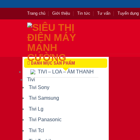
Skip
to
Trang chủ
Giới thiệu
Tin tức
Tư vấn
Tuyển dụng
content
DANH MỤC SẢN PHẨM
TIVI – LOA – ÂM THANH
Tivi
Tivi Sony
Tivi Samsung
Tivi Lg
Tivi Panasonic
Tivi Tcl