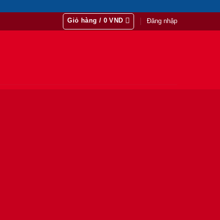
Giỏ hàng /
0
VND
Đăng nhập