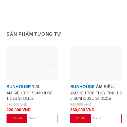
SẢN PHẨM TƯƠNG TỰ
-19%
-8%
SUNHOUSE
1.8L
SUNHOUSE
ẤM SIÊU
TỐC THỦY TINH 1.8 L
ẤM SIÊU TỐC SUNHOUSE
ẤM SIÊU TỐC THỦY TINH 1.8
1,8 Lít SHD1182
L SUNHOUSE SHD1215
SUNHOUSE SHD1215
270,000
VND
390,000
VND
220,000
VND
360,000
VND
Ưu đãi
Giá tốt
Ưu đãi
Giá tốt