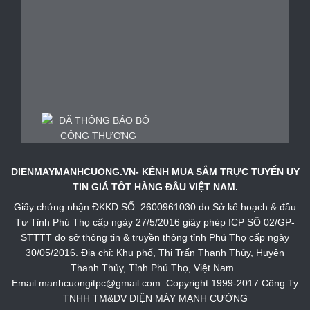
DIENMAYMANHCUONG.VN- KÊNH MUA SẮM TRỰC TUYẾN UY
TIN GIÁ TỐT HÀNG ĐẦU VIỆT NAM.
Giấy chứng nhận ĐKKD SỐ: 2600961030 do Sở kế hoạch & đầu
Tư Tỉnh Phú Thọ cấp ngày 27/5/2016 giây phép ICP SỐ 02/GP-
STTTT do sở thông tin & truyền thông tỉnh Phú Thọ cấp ngày
30/05/2016. Địa chỉ: Khu phố, Thị Trấn Thanh Thủy, Huyện
Thanh Thủy, Tỉnh Phú Thọ, Việt Nam .
Email:manhcuongitpc@gmail.com. Copyright 1999-2017 Công Ty
TNHH TM&DV ĐIỆN MÁY MẠNH CƯỜNG