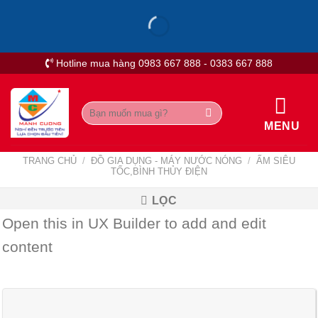
Skip
to
content
Hotline mua hàng 0983 667 888 - 0383 667 888
Tìm
kiếm:
MENU
TRANG CHỦ
/
ĐỒ GIA DỤNG - MÁY NƯỚC NÓNG
/
ẤM SIÊU
TỐC,BÌNH THỦY ĐIỆN
LỌC
Open this in UX Builder to add and edit
content