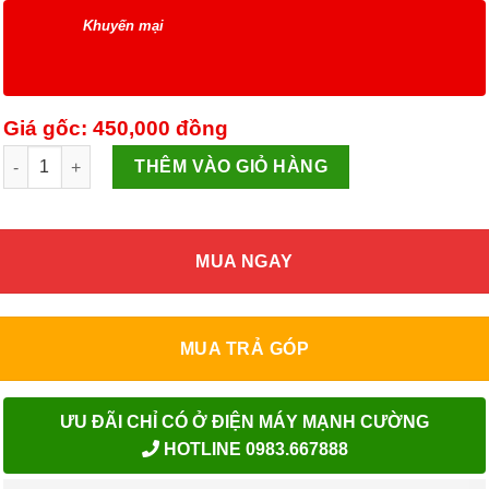
Khuyến mại
Giá gốc: 450,000
đồng
Ấm điện đun nước thủy tinh Lock&Lock EJK418SLV 1.8 lít số lư
THÊM VÀO GIỎ HÀNG
MUA NGAY
MUA TRẢ GÓP
ƯU ĐÃI CHỈ CÓ Ở ĐIỆN MÁY MẠNH CƯỜNG
HOTLINE 0983.667888