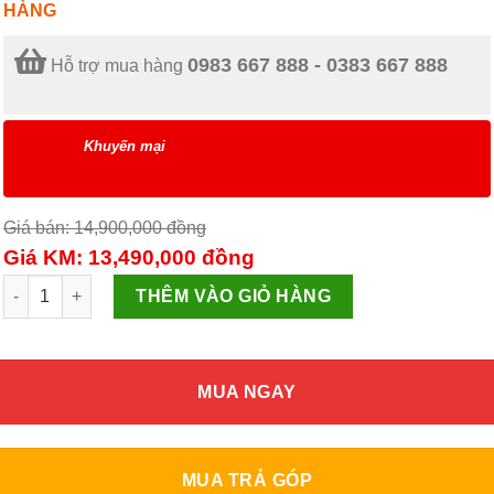
HÀNG
0983 667 888 - 0383 667 888
Hỗ trợ mua hàng
Khuyến mại
Giá bán: 14,900,000
đồng
Giá KM: 13,490,000
đồng
Tủ lạnh Panasonic Inverter 322 lít NR-BV360QSVN số lượng
THÊM VÀO GIỎ HÀNG
MUA NGAY
MUA TRẢ GÓP