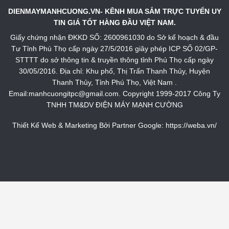
DIENMAYMANHCUONG.VN- KÊNH MUA SẮM TRỰC TUYẾN UY
TIN GIÁ TỐT HÀNG ĐẦU VIỆT NAM.
Giấy chứng nhận ĐKKD SỐ: 2600961030 do Sở kế hoạch & đầu
Tư Tỉnh Phú Thọ cấp ngày 27/5/2016 giây phép ICP SỐ 02/GP-
STTTT do sở thông tin & truyền thông tỉnh Phú Thọ cấp ngày
30/05/2016. Địa chỉ: Khu phố, Thị Trấn Thanh Thủy, Huyện
Thanh Thủy, Tỉnh Phú Thọ, Việt Nam .
Email:manhcuongitpc@gmail.com. Copyright 1999-2017 Công Ty
TNHH TM&DV ĐIỆN MÁY MẠNH CƯỜNG
Thiết Kế Web & Marketing Bởi Partner Google:
https://weba.vn/