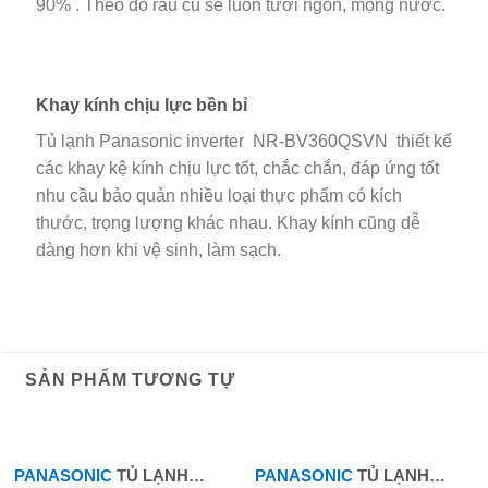
90% . Theo đó rau củ sẽ luôn tươi ngon, mọng nước.
Khay kính chịu lực bền bỉ
Tủ lạnh Panasonic inverter NR-BV360QSVN thiết kế
các khay kệ kính chịu lực tốt, chắc chắn, đáp ứng tốt
nhu cầu bảo quản nhiều loại thực phẩm có kích
thước, trọng lượng khác nhau. Khay kính cũng dễ
dàng hơn khi vệ sinh, làm sạch.
SẢN PHẨM TƯƠNG TỰ
-16%
-6%
PANASONIC
TỦ LẠNH
PANASONIC
TỦ LẠNH