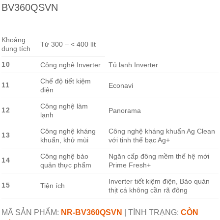
BV360QSVN
Khoảng
Từ 300 – < 400 lít
dung tích
10
Công nghệ Inverter
Tủ lạnh Inverter
Chế độ tiết kiệm
11
Econavi
điện
Công nghệ làm
12
Panorama
lạnh
Công nghệ kháng
Công nghệ kháng khuẩn Ag Clean
13
khuẩn, khử mùi
với tinh thể bạc Ag+
Công nghệ bảo
Ngăn cấp đông mềm thế hệ mới
14
quản thực phẩm
Prime Fresh+
Inverter tiết kiệm điện, Bảo quản
15
Tiện ích
thịt cá không cần rã đông
MÃ SẢN PHẨM:
NR-BV360QSVN
|
TÌNH TRẠNG:
CÒN