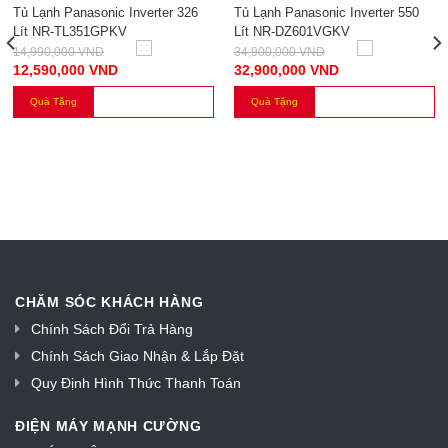
PANASONIC INVERTER 326
PANASONIC INVERTER 550
Tủ Lạnh Panasonic Inverter 326
Tủ Lạnh Panasonic Inverter 550
Lít NR-TL351GPKV
Lít NR-DZ601VGKV
LÍT
LÍT
14,990,000
VND
34,900,000
VND
12,590,000
VND
32,900,000
VND
Quà Tặng
Quà Tặng
CHĂM SÓC KHÁCH HÀNG
Chính Sách Đổi Trả Hàng
Chính Sách Giao Nhận & Lắp Đặt
Quy Định Hình Thức Thanh Toán
ĐIỆN MÁY MẠNH CƯỜNG