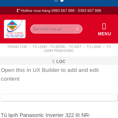
Skip
to
Hotline mua hàng 0983 667 888 - 0383 667 888
content
Tìm
kiếm:
MENU
TRANG CHỦ
/
TỦ LẠNH - TỦ ĐÔNG - TỦ MÁT
/
TỦ LẠNH
/
TỦ
LẠNH PANASONIC
LỌC
Open this in UX Builder to add and edit
content
Tủ lạnh Panasonic Inverter 322 lít NR-