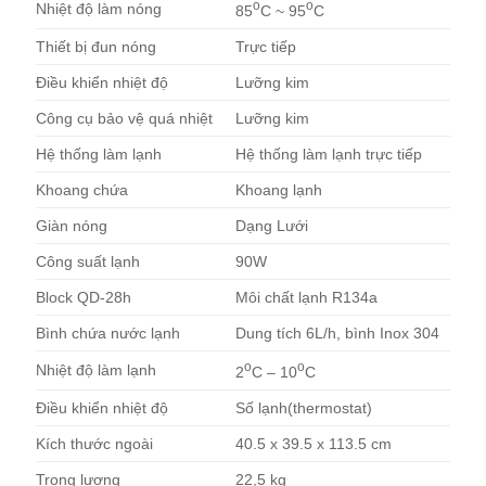
o
o
Nhiệt độ làm nóng
85
C ~ 95
C
Thiết bị đun nóng
Trực tiếp
Điều khiển nhiệt độ
Lưỡng kim
Công cụ bảo vệ quá nhiệt
Lưỡng kim
Hệ thống làm lạnh
Hệ thống làm lạnh trực tiếp
Khoang chứa
Khoang lạnh
Giàn nóng
Dạng Lưới
Công suất lạnh
90W
Block QD-28h
Môi chất lạnh R134a
Bình chứa nước lạnh
Dung tích 6L/h, bình Inox 304
o
o
Nhiệt độ làm lạnh
2
C – 10
C
Điều khiển nhiệt độ
Số lạnh(thermostat)
Kích thước ngoài
40.5 x 39.5 x 113.5 cm
Trọng lượng
22,5 kg