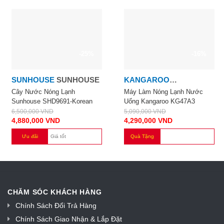
-25%
-16%
SUNHOUSE
SUNHOUSE
KANGAROO
KANGAROO
Cây Nước Nóng Lạnh
Máy Làm Nóng Lạnh Nước
Sunhouse SHD9691-Korean
Uống Kangaroo KG47A3
6,500,000
VND
5,090,000
VND
4,880,000
VND
4,290,000
VND
Ưu đãi
Giá tốt
Quà Tặng
CHĂM SÓC KHÁCH HÀNG
Chính Sách Đổi Trả Hàng
Chính Sách Giao Nhận & Lắp Đặt