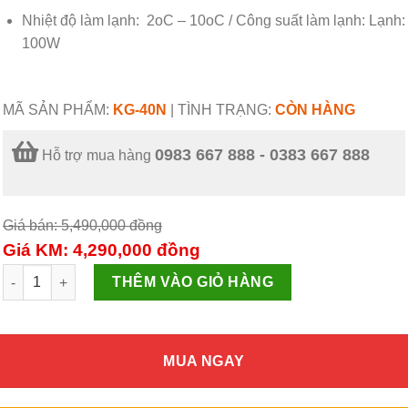
Nhiệt độ làm lạnh: 2oC – 10oC / Công suất làm lạnh: Lạnh:
100W
MÃ SẢN PHẨM:
KG-40N
|
TÌNH TRẠNG:
CÒN HÀNG
0983 667 888 - 0383 667 888
Hỗ trợ mua hàng
Giá bán: 5,490,000
đồng
Giá KM: 4,290,000
đồng
Cây nước nóng lạnh Kangaroo KG-40N số lượng
THÊM VÀO GIỎ HÀNG
MUA NGAY