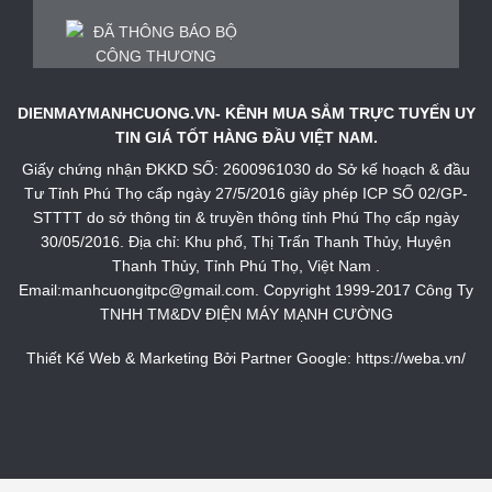
DIENMAYMANHCUONG.VN- KÊNH MUA SẮM TRỰC TUYẾN UY
TIN GIÁ TỐT HÀNG ĐẦU VIỆT NAM.
Giấy chứng nhận ĐKKD SỐ: 2600961030 do Sở kế hoạch & đầu
Tư Tỉnh Phú Thọ cấp ngày 27/5/2016 giây phép ICP SỐ 02/GP-
STTTT do sở thông tin & truyền thông tỉnh Phú Thọ cấp ngày
30/05/2016. Địa chỉ: Khu phố, Thị Trấn Thanh Thủy, Huyện
Thanh Thủy, Tỉnh Phú Thọ, Việt Nam .
Email:manhcuongitpc@gmail.com. Copyright 1999-2017 Công Ty
TNHH TM&DV ĐIỆN MÁY MẠNH CƯỜNG
Thiết Kế Web & Marketing Bởi Partner Google:
https://weba.vn/