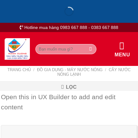
Skip
to
content
Hotline mua hàng 0983 667 888 - 0383 667 888
Tìm
kiếm:
MENU
TRANG CHỦ
/
ĐỒ GIA DỤNG - MÁY NƯỚC NÓNG
/
CÂY NƯỚC
NÓNG LẠNH
LỌC
Open this in UX Builder to add and edit
content