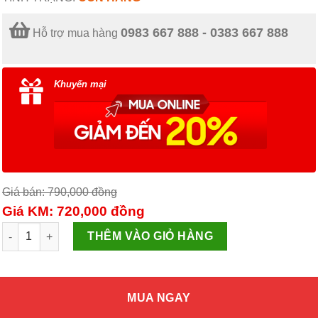
0983 667 888 - 0383 667 888
Hỗ trợ mua hàng
Khuyến mại
Giá bán: 790,000
đồng
Giá KM: 720,000
đồng
Bếp Nướng Điện PERFECT PBN16 số lượng
THÊM VÀO GIỎ HÀNG
MUA NGAY