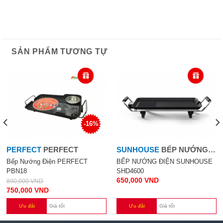
SẢN PHẨM TƯƠNG TỰ
-16%
PERFECT
PERFECT
SUNHOUSE
BẾP NƯỚNG
ĐIỆN SUNHOUSE SHD4600
Bếp Nướng Điện PERFECT
BẾP NƯỚNG ĐIỆN SUNHOUSE
PBN18
SHD4600
650,000
VND
890,000
VND
750,000
VND
Ưu đãi
Giá tốt
Ưu đãi
Giá tốt