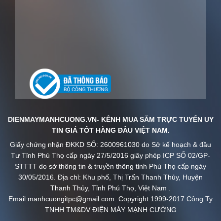
DIENMAYMANHCUONG.VN- KÊNH MUA SẮM TRỰC TUYẾN UY
TIN GIÁ TỐT HÀNG ĐẦU VIỆT NAM.
Giấy chứng nhận ĐKKD SỐ: 2600961030 do Sở kế hoạch & đầu
Tư Tỉnh Phú Thọ cấp ngày 27/5/2016 giây phép ICP SỐ 02/GP-
STTTT do sở thông tin & truyền thông tỉnh Phú Thọ cấp ngày
30/05/2016. Địa chỉ: Khu phố, Thị Trấn Thanh Thủy, Huyện
Thanh Thủy, Tỉnh Phú Thọ, Việt Nam .
Email:manhcuongitpc@gmail.com. Copyright 1999-2017 Công Ty
TNHH TM&DV ĐIỆN MÁY MẠNH CƯỜNG