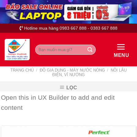
Skip
to
content
Hotline mua hàng 0983 667 888 - 0383 667 888
Tìm
kiếm:
MENU
TRANG CHỦ
/
ĐỒ GIA DỤNG - MÁY NƯỚC NÓNG
/
NỒI LẨU
ĐIỆN, VỈ NƯỚNG
LỌC
Open this in UX Builder to add and edit
content