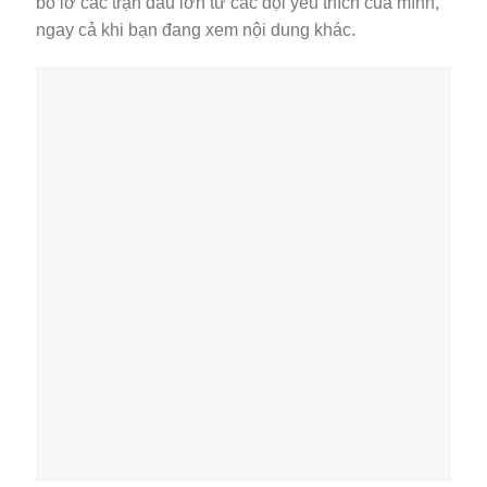
bỏ lỡ các trận đấu lớn từ các đội yêu thích của mình,
ngay cả khi bạn đang xem nội dung khác.