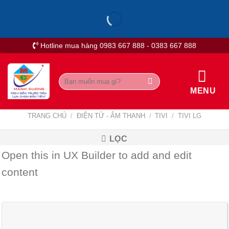
Skip
to
content
Hotline mua hàng 0983 667 888 - 0383 667 888
Tìm
kiếm:
MENU
TRANG CHỦ
/
ĐIỆN TỬ - ÂM THANH
/
TIVI
/
TIVI LG
LỌC
Open this in UX Builder to add and edit
content