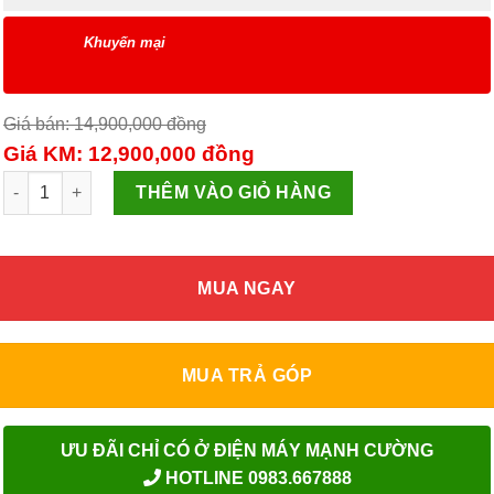
Khuyến mại
Giá bán: 14,900,000
đồng
Giá KM: 12,900,000
đồng
Smart Tivi LG 4K 43 inch 43UP7720PTC ThinQ AI số lượng
THÊM VÀO GIỎ HÀNG
MUA NGAY
MUA TRẢ GÓP
ƯU ĐÃI CHỈ CÓ Ở ĐIỆN MÁY MẠNH CƯỜNG
HOTLINE 0983.667888