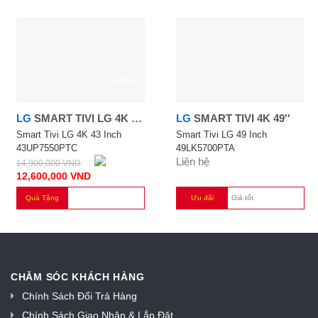
-15%
LG
SMART TIVI LG 4K 43
LG
SMART TIVI 4K 49''
INCH 43UP7550PTC
Smart Tivi LG 4K 43 Inch
Smart Tivi LG 49 Inch
43UP7550PTC
49LK5700PTA
Liên hệ
14,900,000
VND
12,600,000
VND
Quà Tặng
Ưu đãi
Giá tốt
CHĂM SÓC KHÁCH HÀNG
Chính Sách Đổi Trả Hàng
Chính Sách Giao Nhận & Lắp Đặt