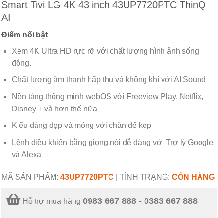
Smart Tivi LG 4K 43 inch 43UP7720PTC ThinQ
AI
Điểm nổi bật
Xem 4K Ultra HD rực rỡ với chất lượng hình ảnh sống
động.
Chất lượng âm thanh hấp thụ và không khí với AI Sound
Nền tảng thông minh webOS với Freeview Play, Netflix,
Disney + và hơn thế nữa
Kiểu dáng đẹp và mỏng với chân đế kép
Lệnh điều khiển bằng giọng nói dễ dàng với Trợ lý Google
và Alexa
MÃ SẢN PHẨM:
43UP7720PTC
|
TÌNH TRẠNG:
CÒN HÀNG
0983 667 888 - 0383 667 888
Hỗ trợ mua hàng