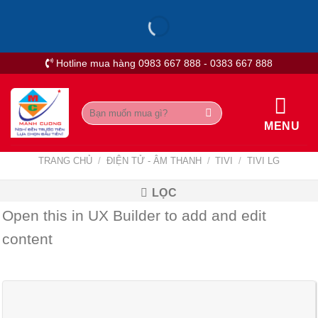
Skip
to
content
Hotline mua hàng 0983 667 888 - 0383 667 888
Tìm
kiếm:
MENU
TRANG CHỦ
/
ĐIỆN TỬ - ÂM THANH
/
TIVI
/
TIVI LG
LỌC
Open this in UX Builder to add and edit
content