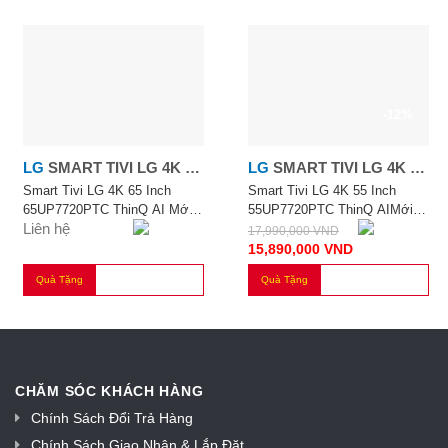
-12%
LG
SMART TIVI LG 4K 65
LG
SMART TIVI LG 4K 55
INCH 65UP7720PTC
INCH 55UP7720PTC
Smart Tivi LG 4K 65 Inch
Smart Tivi LG 4K 55 Inch
65UP7720PTC ThinQ AI Mới
55UP7720PTC ThinQ AIMới
THINQ AI
Liên hệ
2021
2021
17,990,000
VND
15,890,000
VND
Quà Tặng
Quà Tặng
CHĂM SÓC KHÁCH HÀNG
Chính Sách Đổi Trả Hàng
Chính Sách Giao Nhận & Lắp Đặt