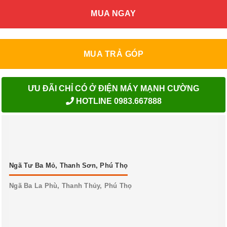
MUA NGAY
MUA TRẢ GÓP
ƯU ĐÃI CHỈ CÓ Ở ĐIỆN MÁY MẠNH CƯỜNG
HOTLINE 0983.667888
Ngã Tư Ba Mỏ, Thanh Sơn, Phú Thọ
Ngã Ba La Phù, Thanh Thủy, Phú Thọ