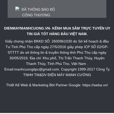
DIENMAYMANHCUONG.VN- KÊNH MUA SẮM TRỰC TUYẾN UY
TIN GIÁ TỐT HÀNG ĐẦU VIỆT NAM.
Giấy chứng nhận ĐKKD SỐ: 2600961030 do Sở kế hoạch & đầu
Tư Tỉnh Phú Thọ cấp ngày 27/5/2016 giây phép ICP SỐ 02/GP-
STTTT do sở thông tin & truyền thông tỉnh Phú Thọ cấp ngày
30/05/2016. Địa chỉ: Khu phố, Thị Trấn Thanh Thủy, Huyện
Thanh Thủy, Tỉnh Phú Thọ, Việt Nam .
Email:manhcuongitpc@gmail.com. Copyright 1999-2017 Công Ty
TNHH TM&DV ĐIỆN MÁY MẠNH CƯỜNG
Thiết Kế Web & Marketing Bởi Partner Google:
https://weba.vn/