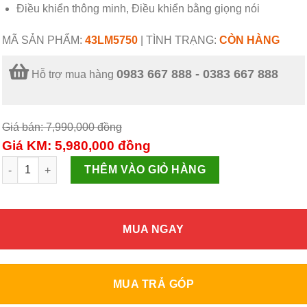
Điều khiển thông minh, Điều khiển bằng giọng nói
MÃ SẢN PHẨM:
43LM5750
|
TÌNH TRẠNG:
CÒN HÀNG
0983 667 888 - 0383 667 888
Hỗ trợ mua hàng
Giá bán: 7,990,000
đồng
Giá KM: 5,980,000
đồng
Smart Tivi LG 43 inch 43LM5750PTC FHD ThinQ AI số lượng
THÊM VÀO GIỎ HÀNG
MUA NGAY
MUA TRẢ GÓP