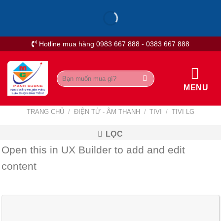
Skip
to
content
Hotline mua hàng 0983 667 888 - 0383 667 888
Tìm
kiếm:
MENU
TRANG CHỦ
/
ĐIỆN TỬ - ÂM THANH
/
TIVI
/
TIVI LG
LỌC
Open this in UX Builder to add and edit
content