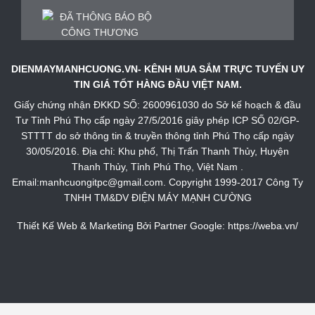
DIENMAYMANHCUONG.VN- KÊNH MUA SẮM TRỰC TUYẾN UY
TIN GIÁ TỐT HÀNG ĐẦU VIỆT NAM.
Giấy chứng nhận ĐKKD SỐ: 2600961030 do Sở kế hoạch & đầu
Tư Tỉnh Phú Thọ cấp ngày 27/5/2016 giây phép ICP SỐ 02/GP-
STTTT do sở thông tin & truyền thông tỉnh Phú Thọ cấp ngày
30/05/2016. Địa chỉ: Khu phố, Thị Trấn Thanh Thủy, Huyện
Thanh Thủy, Tỉnh Phú Thọ, Việt Nam .
Email:manhcuongitpc@gmail.com. Copyright 1999-2017 Công Ty
TNHH TM&DV ĐIỆN MÁY MẠNH CƯỜNG
Thiết Kế Web & Marketing Bởi Partner Google:
https://weba.vn/