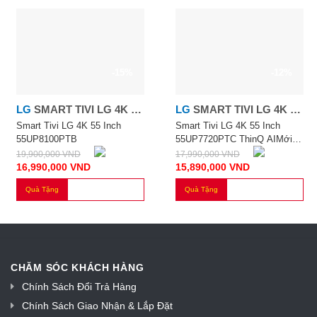
-15%
-12%
LG
SMART TIVI LG 4K 55
LG
SMART TIVI LG 4K 55
INCH 55UP8100PTB
INCH 55UP7720PTC
Smart Tivi LG 4K 55 Inch
Smart Tivi LG 4K 55 Inch
55UP8100PTB
55UP7720PTC ThinQ AIMới
THINQ AI
2021
19,900,000
VND
17,990,000
VND
16,990,000
VND
15,890,000
VND
Quà Tặng
Quà Tặng
CHĂM SÓC KHÁCH HÀNG
Chính Sách Đổi Trả Hàng
Chính Sách Giao Nhận & Lắp Đặt