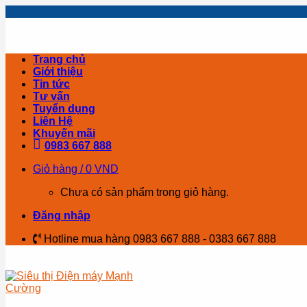
Skip
to
content
Trang chủ
Giới thiệu
Tin tức
Tư vấn
Tuyển dụng
Liên Hệ
Khuyến mãi
0983 667 888
Giỏ hàng /
0
VND
Chưa có sản phẩm trong giỏ hàng.
Đăng nhập
Hotline mua hàng 0983 667 888 - 0383 667 888