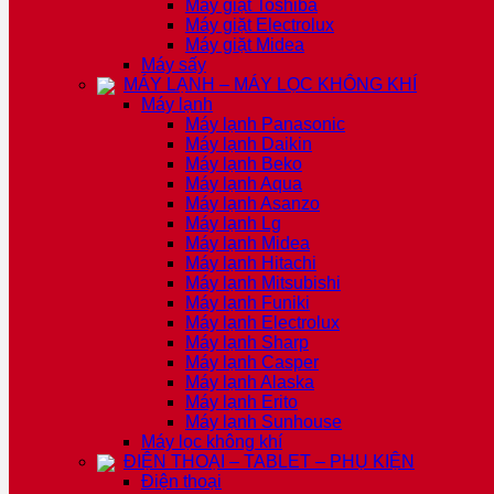
Máy giặt Toshiba
Máy giặt Electrolux
Máy giặt Midea
Máy sấy
MÁY LẠNH – MÁY LỌC KHÔNG KHÍ
Máy lạnh
Máy lạnh Panasonic
Máy lạnh Daikin
Máy lạnh Beko
Máy lạnh Aqua
Máy lạnh Asanzo
Máy lạnh Lg
Máy lạnh Midea
Máy lạnh Hitachi
Máy lạnh Mitsubishi
Máy lạnh Funiki
Máy lạnh Electrolux
Máy lạnh Sharp
Máy lạnh Casper
Máy lạnh Alaska
Máy lạnh Erito
Máy lạnh Sunhouse
Máy lọc không khí
ĐIỆN THOẠI – TABLET – PHỤ KIỆN
Điện thoại