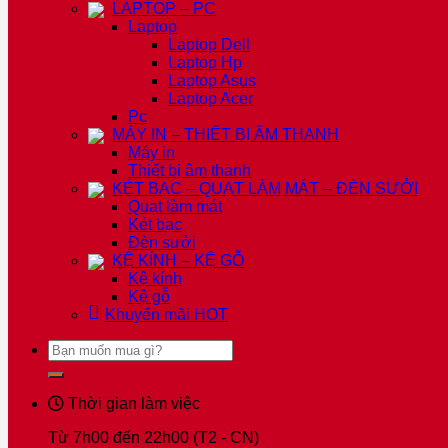
LAPTOP – PC
Laptop
Laptop Dell
Laptop Hp
Laptop Asus
Laptop Acer
Pc
MÁY IN – THIẾT BỊ ÂM THANH
Máy in
Thiết bị âm thanh
KÉT BẠC – QUẠT LÀM MÁT – ĐÈN SƯỞI
Quạt làm mát
Két bạc
Đèn sưởi
KỆ KÍNH – KỆ GỖ
Kệ kính
Kệ gỗ
Khuyến mãi
HOT
Tìm
kiếm:
Thời gian làm việc
Từ 7h00 đến 22h00 (T2 - CN)