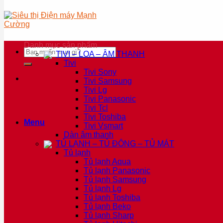
Danh mục sản phẩm
Tìm
TIVI – LOA – ÂM THANH
kiếm:
Tivi
Tivi Sony
Tivi Samsung
Tivi Lg
Tivi Panasonic
Tivi Tcl
Tivi Toshiba
Menu
Tivi Vsmart
Dàn âm thanh
TỦ LẠNH – TỦ ĐÔNG – TỦ MÁT
Tủ lạnh
Tủ lạnh Aqua
Tủ lạnh Panasonic
Tủ lạnh Samsung
Tủ lạnh Lg
Tủ lạnh Toshiba
Tủ lạnh Beko
Tủ lạnh Sharp