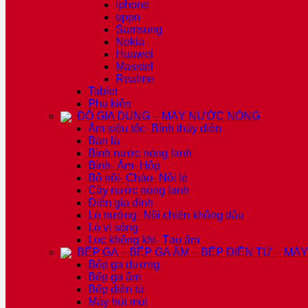
iphone
oppo
Samsung
Nokia
Huawei
Masstel
Realme
Tablet
Phụ kiện
ĐỒ GIA DỤNG – MÁY NƯỚC NÓNG
Ấm siêu tốc- Bình thủy điện
Bàn là
Bình nước nóng lạnh
Bình- Ấm- Hộp
Bộ nồi- Chảo- Nồi lẻ
Cây nước nóng lạnh
Điện gia đình
Lò nướng- Nồi chiên không dầu
Lò vi sóng
Lọc không khí- Tạo ẩm
BẾP GA – BẾP GA ÂM – BẾP ĐIỆN TỪ – MÁ
Bếp ga dương
Bếp ga âm
Bếp điện từ
Máy hút mùi