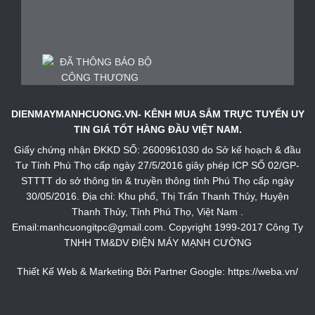
DIENMAYMANHCUONG.VN- KÊNH MUA SẮM TRỰC TUYẾN UY
TIN GIÁ TỐT HÀNG ĐẦU VIỆT NAM.
Giấy chứng nhận ĐKKD SỐ: 2600961030 do Sở kế hoạch & đầu
Tư Tỉnh Phú Thọ cấp ngày 27/5/2016 giây phép ICP SỐ 02/GP-
STTTT do sở thông tin & truyền thông tỉnh Phú Thọ cấp ngày
30/05/2016. Địa chỉ: Khu phố, Thị Trấn Thanh Thủy, Huyện
Thanh Thủy, Tỉnh Phú Thọ, Việt Nam .
Email:manhcuongitpc@gmail.com. Copyright 1999-2017 Công Ty
TNHH TM&DV ĐIỆN MÁY MẠNH CƯỜNG
Thiết Kế Web & Marketing Bởi Partner Google:
https://weba.vn/