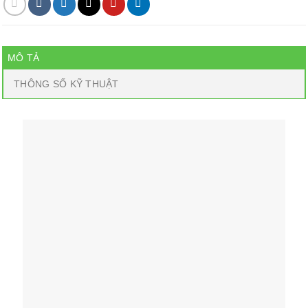
MÔ TẢ
THÔNG SỐ KỸ THUẬT