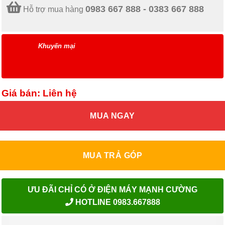
0983 667 888 - 0383 667 888
Hỗ trợ mua hàng
Khuyến mại
Giá bán: Liên hệ
MUA NGAY
MUA TRẢ GÓP
ƯU ĐÃI CHỈ CÓ Ở ĐIỆN MÁY MẠNH CƯỜNG
HOTLINE 0983.667888