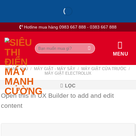
Skip
to
content
Hotline mua hàng 0983 667 888 - 0383 667 888
Tìm
kiếm:
MENU
TRANG CHỦ
/
MÁY GIẶT - MÁY SẤY
/
MÁY GIẶT CỬA TRƯỚC
/
MÁY GIẶT ELECTROLUX
LỌC
Open this in UX Builder to add and edit
content