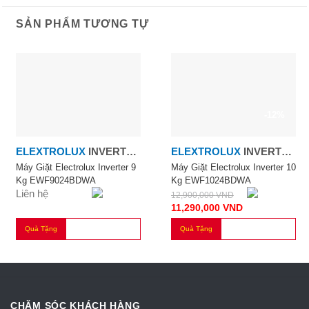
SẢN PHẨM TƯƠNG TỰ
-12%
ELEXTROLUX
INVERTER
ELEXTROLUX
INVERTER
9.0KG
10.0KG
Máy Giặt Electrolux Inverter 9
Máy Giặt Electrolux Inverter 10
Kg EWF9024BDWA
Kg EWF1024BDWA
Liên hệ
12,900,000
VND
11,290,000
VND
Quà Tặng
Quà Tặng
CHĂM SÓC KHÁCH HÀNG