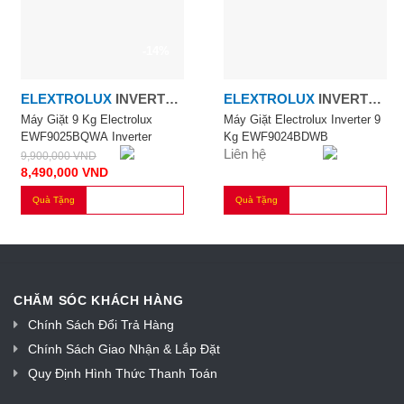
-14%
ELEXTROLUX
INVERTER
ELEXTROLUX
INVERTER
9.0KG
9.0KG
Máy Giặt 9 Kg Electrolux
Máy Giặt Electrolux Inverter 9
EWF9025BQWA Inverter
Kg EWF9024BDWB
Liên hệ
9,900,000
VND
8,490,000
VND
Quà Tặng
Quà Tặng
CHĂM SÓC KHÁCH HÀNG
Chính Sách Đổi Trả Hàng
Chính Sách Giao Nhận & Lắp Đặt
Quy Định Hình Thức Thanh Toán