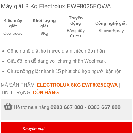
Máy giặt 8 Kg Electrolux EWF8025EQWA
Truyền
Kiểu máy
Khối lượng
động
Công nghệ giặt
giặt
giặt
Bằng dây
ShowerSpray
Cửa trước
8Kg
Curoa
Công nghệ giặt hơi nước giảm thiểu nếp nhăn
Giặt đồ len dễ dàng với chứng nhận Woolmark
Chức năng giặt nhanh 15 phút phù hợp người bận rộn
MÃ SẢN PHẨM:
ELECTROLUX 8KG EWF8025EQWA
|
TÌNH TRẠNG:
CÒN HÀNG
0983 667 888 - 0383 667 888
Hỗ trợ mua hàng
Khuyến mại