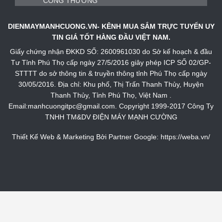
DIENMAYMANHCUONG.VN- KÊNH MUA SẮM TRỰC TUYẾN UY
TIN GIÁ TỐT HÀNG ĐẦU VIỆT NAM.
Giấy chứng nhận ĐKKD SỐ: 2600961030 do Sở kế hoạch & đầu
Tư Tỉnh Phú Thọ cấp ngày 27/5/2016 giây phép ICP SỐ 02/GP-
STTTT do sở thông tin & truyền thông tỉnh Phú Thọ cấp ngày
30/05/2016. Địa chỉ: Khu phố, Thị Trấn Thanh Thủy, Huyện
Thanh Thủy, Tỉnh Phú Thọ, Việt Nam .
Email:manhcuongitpc@gmail.com. Copyright 1999-2017 Công Ty
TNHH TM&DV ĐIỆN MÁY MẠNH CƯỜNG
Thiết Kế Web & Marketing Bởi Partner Google:
https://weba.vn/