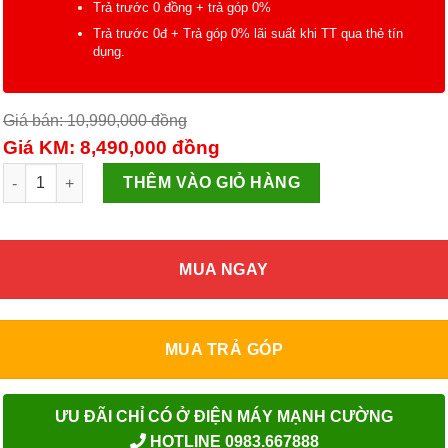
Trả trước 0 đồng + trả góp 0%
Trả trước 0đ + Trả góp 0% lãi suất khi TT qua thẻ tín
dụng.
Giá bán: 10,990,000
đồng
Giá KM: 8,490,000
đồng
Máy giặt 8 Kg Electrolux EWF8025EQWA số lượng
THÊM VÀO GIỎ HÀNG
MUA NGAY
MUA TRẢ GÓP
ƯU ĐÃI CHỈ CÓ Ở ĐIỆN MÁY MẠNH CƯỜNG
HOTLINE 0983.667888