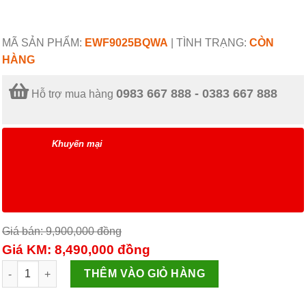
MÃ SẢN PHẨM:
EWF9025BQWA
|
TÌNH TRẠNG:
CÒN
HÀNG
0983 667 888 - 0383 667 888
Hỗ trợ mua hàng
Khuyến mại
Giá bán: 9,900,000
đồng
Giá KM: 8,490,000
đồng
Máy giặt 9 Kg Electrolux EWF9025BQWA Inverter số lượng
THÊM VÀO GIỎ HÀNG