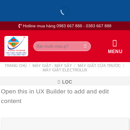
Skip
to
content
Hotline mua hàng 0983 667 888 - 0383 667 888
Tìm
kiếm:
MENU
TRANG CHỦ
/
MÁY GIẶT - MÁY SẤY
/
MÁY GIẶT CỬA TRƯỚC
/
MÁY GIẶT ELECTROLUX
LỌC
Open this in UX Builder to add and edit
content