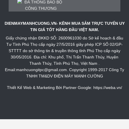
DIENMAYMANHCUONG.VN- KÊNH MUA SẮM TRỰC TUYẾN UY
TIN GIÁ TỐT HÀNG ĐẦU VIỆT NAM.
Giấy chứng nhận ĐKKD SỐ: 2600961030 do Sở kế hoạch & đầu
Tư Tỉnh Phú Thọ cấp ngày 27/5/2016 giây phép ICP SỐ 02/GP-
STTTT do sở thông tin & truyền thông tỉnh Phú Thọ cấp ngày
30/05/2016. Địa chỉ: Khu phố, Thị Trấn Thanh Thủy, Huyện
Thanh Thủy, Tỉnh Phú Thọ, Việt Nam .
Email:manhcuongitpc@gmail.com. Copyright 1999-2017 Công Ty
TNHH TM&DV ĐIỆN MÁY MẠNH CƯỜNG
Thiết Kế Web & Marketing Bởi Partner Google:
https://weba.vn/