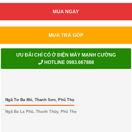
MUA NGAY
MUA TRẢ GÓP
ƯU ĐÃI CHỈ CÓ Ở ĐIỆN MÁY MẠNH CƯỜNG
HOTLINE 0983.667888
Ngã Tư Ba Mỏ, Thanh Sơn, Phú Thọ
Ngã Ba La Phù, Thanh Thủy, Phú Thọ