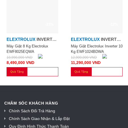
-23%
-12%
ELEXTROLUX
INVERTER
ELEXTROLUX
INVERTER
8.0KG
10.0KG
Máy Giặt 8 Kg Electrolux
Máy Giặt Electrolux Inverter 10
EWF8025EQWA
Kg EWF1024BDWA
10,990,000
VND
12,900,000
VND
8,490,000
VND
11,290,000
VND
Quà Tặng
Quà Tặng
CHĂM SÓC KHÁCH HÀNG
Chính Sách Đổi Trả Hàng
Chính Sách Giao Nhận & Lắp Đặt
Quy Định Hình Thức Thanh Toán