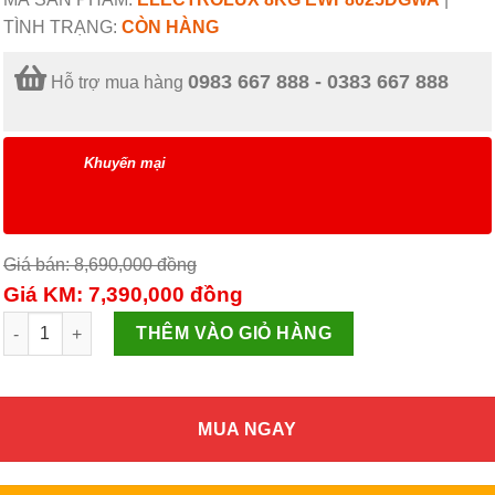
TÌNH TRẠNG:
CÒN HÀNG
0983 667 888 - 0383 667 888
Hỗ trợ mua hàng
Khuyến mại
Giá bán: 8,690,000
đồng
Giá KM: 7,390,000
đồng
Máy giặt Inverter 8 Kg Electrolux EWF8025DGWA số lượng
THÊM VÀO GIỎ HÀNG
MUA NGAY