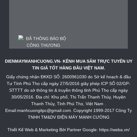
DIENMAYMANHCUONG.VN- KÊNH MUA SẮM TRỰC TUYẾN UY
TIN GIÁ TỐT HÀNG ĐẦU VIỆT NAM.
Giấy chứng nhận ĐKKD SỐ: 2600961030 do Sở kế hoạch & đầu
Tư Tỉnh Phú Thọ cấp ngày 27/5/2016 giây phép ICP SỐ 02/GP-
STTTT do sở thông tin & truyền thông tỉnh Phú Thọ cấp ngày
30/05/2016. Địa chỉ: Khu phố, Thị Trấn Thanh Thủy, Huyện
Thanh Thủy, Tỉnh Phú Thọ, Việt Nam .
Email:manhcuongitpc@gmail.com. Copyright 1999-2017 Công Ty
TNHH TM&DV ĐIỆN MÁY MẠNH CƯỜNG
Thiết Kế Web & Marketing Bởi Partner Google:
https://weba.vn/