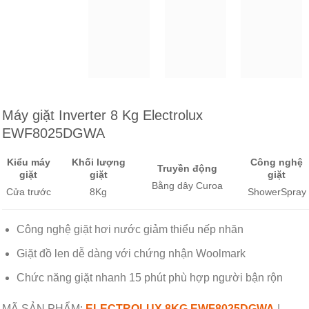
Máy giặt Inverter 8 Kg Electrolux
EWF8025DGWA
Kiểu máy
Khối lượng
Công nghệ
Truyền động
giặt
giặt
giặt
Bằng dây Curoa
Cửa trước
8Kg
ShowerSpray
Công nghệ giặt hơi nước giảm thiểu nếp nhăn
Giặt đồ len dễ dàng với chứng nhận Woolmark
Chức năng giặt nhanh 15 phút phù hợp người bận rộn
MÃ SẢN PHẨM:
ELECTROLUX 8KG EWF8025DGWA
|