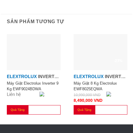
SẢN PHẨM TƯƠNG TỰ
-23%
ELEXTROLUX
INVERTER
ELEXTROLUX
INVERTER
9.0KG
8.0KG
Máy Giặt Electrolux Inverter 9
Máy Giặt 8 Kg Electrolux
Kg EWF9024BDWA
EWF8025EQWA
Liên hệ
10,990,000
VND
8,490,000
VND
Quà Tặng
Quà Tặng