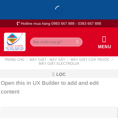
Skip
to
content
Hotline mua hàng 0983 667 888 - 0383 667 888
Tìm
kiếm:
MENU
TRANG CHỦ
/
MÁY GIẶT - MÁY SẤY
/
MÁY GIẶT CỬA TRƯỚC
/
MÁY GIẶT ELECTROLUX
LỌC
Open this in UX Builder to add and edit
content