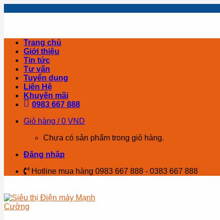
Skip
to
content
Trang chủ
Giới thiệu
Tin tức
Tư vấn
Tuyển dụng
Liên Hệ
Khuyến mãi
0983 667 888
Giỏ hàng /
0
VND
Chưa có sản phẩm trong giỏ hàng.
Đăng nhập
Hotline mua hàng 0983 667 888 - 0383 667 888