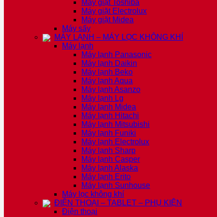
Máy giặt Toshiba
Máy giặt Electrolux
Máy giặt Midea
Máy sấy
MÁY LẠNH – MÁY LỌC KHÔNG KHÍ
Máy lạnh
Máy lạnh Panasonic
Máy lạnh Daikin
Máy lạnh Beko
Máy lạnh Aqua
Máy lạnh Asanzo
Máy lạnh Lg
Máy lạnh Midea
Máy lạnh Hitachi
Máy lạnh Mitsubishi
Máy lạnh Funiki
Máy lạnh Electrolux
Máy lạnh Sharp
Máy lạnh Casper
Máy lạnh Alaska
Máy lạnh Erito
Máy lạnh Sunhouse
Máy lọc không khí
ĐIỆN THOẠI – TABLET – PHỤ KIỆN
Điện thoại