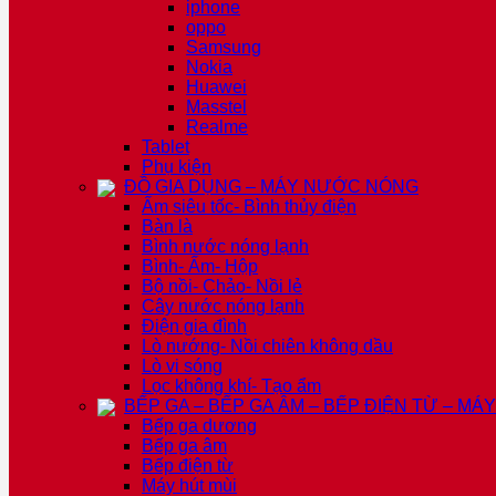
iphone
oppo
Samsung
Nokia
Huawei
Masstel
Realme
Tablet
Phụ kiện
ĐỒ GIA DỤNG – MÁY NƯỚC NÓNG
Ấm siêu tốc- Bình thủy điện
Bàn là
Bình nước nóng lạnh
Bình- Ấm- Hộp
Bộ nồi- Chảo- Nồi lẻ
Cây nước nóng lạnh
Điện gia đình
Lò nướng- Nồi chiên không dầu
Lò vi sóng
Lọc không khí- Tạo ẩm
BẾP GA – BẾP GA ÂM – BẾP ĐIỆN TỪ – MÁ
Bếp ga dương
Bếp ga âm
Bếp điện từ
Máy hút mùi