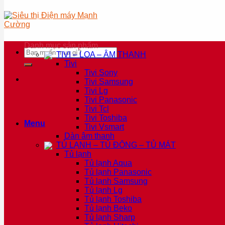
Danh mục sản phẩm
Tìm
TIVI – LOA – ÂM THANH
kiếm:
Tivi
Tivi Sony
Tivi Samsung
Tivi Lg
Tivi Panasonic
Tivi Tcl
Tivi Toshiba
Menu
Tivi Vsmart
Dàn âm thanh
TỦ LẠNH – TỦ ĐÔNG – TỦ MÁT
Tủ lạnh
Tủ lạnh Aqua
Tủ lạnh Panasonic
Tủ lạnh Samsung
Tủ lạnh Lg
Tủ lạnh Toshiba
Tủ lạnh Beko
Tủ lạnh Sharp