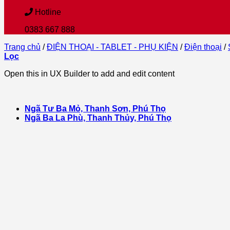
Hotline
0383 667 888
Trang chủ
/
ĐIỆN THOẠI - TABLET - PHỤ KIỆN
/
Điện thoại
/
Lọc
Open this in UX Builder to add and edit content
Ngã Tư Ba Mỏ, Thanh Sơn, Phú Thọ
Ngã Ba La Phù, Thanh Thủy, Phú Thọ