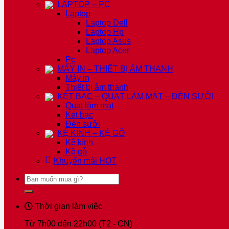
LAPTOP – PC
Laptop
Laptop Dell
Laptop Hp
Laptop Asus
Laptop Acer
Pc
MÁY IN – THIẾT BỊ ÂM THANH
Máy in
Thiết bị âm thanh
KÉT BẠC – QUẠT LÀM MÁT – ĐÈN SƯỞI
Quạt làm mát
Két bạc
Đèn sưởi
KỆ KÍNH – KỆ GỖ
Kệ kính
Kệ gỗ
Khuyến mãi
HOT
Tìm
kiếm:
Thời gian làm việc
Từ 7h00 đến 22h00 (T2 - CN)