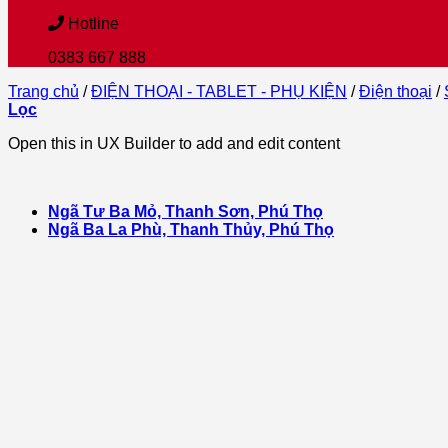
Hotline
0383 667 888
Trang chủ
/
ĐIỆN THOẠI - TABLET - PHỤ KIỆN
/
Điện thoại
/
Lọc
Open this in UX Builder to add and edit content
Ngã Tư Ba Mỏ, Thanh Sơn, Phú Thọ
Ngã Ba La Phù, Thanh Thủy, Phú Thọ