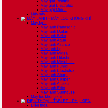
Máy giặt Toshiba
Máy giặt Electrolux
Máy giặt Midea
Máy sấy
MÁY LẠNH – MÁY LỌC KHÔNG KHÍ
Máy lạnh
Máy lạnh Panasonic
Máy lạnh Daikin
Máy lạnh Beko
Máy lạnh Aqua
Máy lạnh Asanzo
Máy lạnh Lg
Máy lạnh Midea
Máy lạnh Hitachi
Máy lạnh Mitsubishi
Máy lạnh Funiki
Máy lạnh Electrolux
Máy lạnh Sharp
Máy lạnh Casper
Máy lạnh Alaska
Máy lạnh Erito
Máy lạnh Sunhouse
Máy lọc không khí
ĐIỆN THOẠI – TABLET – PHỤ KIỆN
Điện thoại