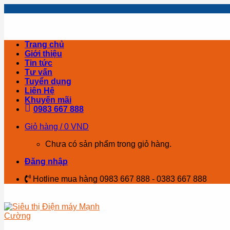
Skip
to
content
Trang chủ
Giới thiệu
Tin tức
Tư vấn
Tuyển dụng
Liên Hệ
Khuyến mãi
0983 667 888
Giỏ hàng /
0
VND
Chưa có sản phẩm trong giỏ hàng.
Đăng nhập
Hotline mua hàng 0983 667 888 - 0383 667 888