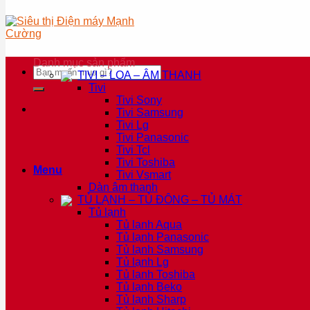
Danh mục sản phẩm
Tìm
TIVI – LOA – ÂM THANH
kiếm:
Tivi
Tivi Sony
Tivi Samsung
Tivi Lg
Tivi Panasonic
Tivi Tcl
Tivi Toshiba
Menu
Tivi Vsmart
Dàn âm thanh
TỦ LẠNH – TỦ ĐÔNG – TỦ MÁT
Tủ lạnh
Tủ lạnh Aqua
Tủ lạnh Panasonic
Tủ lạnh Samsung
Tủ lạnh Lg
Tủ lạnh Toshiba
Tủ lạnh Beko
Tủ lạnh Sharp