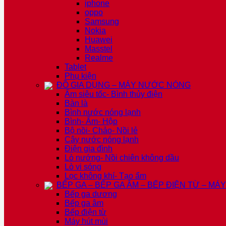
iphone
oppo
Samsung
Nokia
Huawei
Masstel
Realme
Tablet
Phụ kiện
ĐỒ GIA DỤNG – MÁY NƯỚC NÓNG
Ấm siêu tốc- Bình thủy điện
Bàn là
Bình nước nóng lạnh
Bình- Ấm- Hộp
Bộ nồi- Chảo- Nồi lẻ
Cây nước nóng lạnh
Điện gia đình
Lò nướng- Nồi chiên không dầu
Lò vi sóng
Lọc không khí- Tạo ẩm
BẾP GA – BẾP GA ÂM – BẾP ĐIỆN TỪ – MÁ
Bếp ga dương
Bếp ga âm
Bếp điện từ
Máy hút mùi