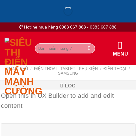
Skip
to
content
Hotline mua hàng 0983 667 888 - 0383 667 888
Tìm
kiếm:
MENU
TRANG CHỦ
/
ĐIỆN THOẠI - TABLET - PHỤ KIỆN
/
ĐIỆN THOẠI
/
SAMSUNG
LỌC
Open this in UX Builder to add and edit
content