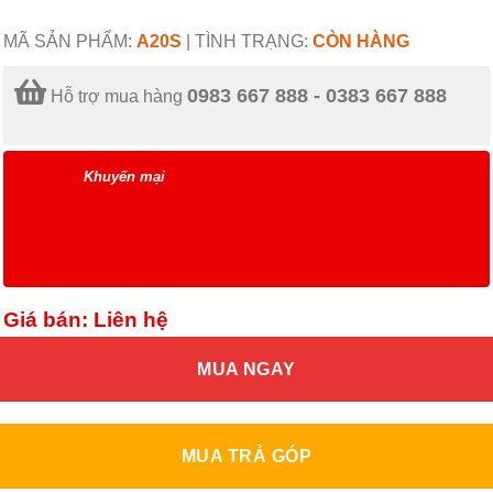
MÃ SẢN PHẨM:
A20S
|
TÌNH TRẠNG:
CÒN HÀNG
0983 667 888 - 0383 667 888
Hỗ trợ mua hàng
Khuyến mại
Giá bán: Liên hệ
MUA NGAY
MUA TRẢ GÓP