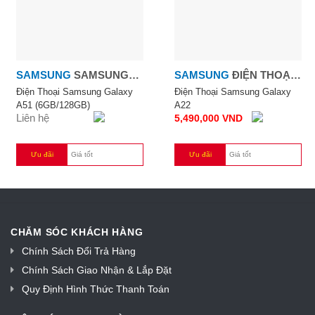
SAMSUNG
SAMSUNG
SAMSUNG
ĐIỆN THOẠI
GALAXY A51
SAMSUNG GALAXY A22
Điện Thoại Samsung Galaxy
Điện Thoại Samsung Galaxy
A51 (6GB/128GB)
A22
(6GB/128GB)
Liên hệ
5,490,000
VND
Ưu đãi
Giá tốt
Ưu đãi
Giá tốt
CHĂM SÓC KHÁCH HÀNG
Chính Sách Đổi Trả Hàng
Chính Sách Giao Nhận & Lắp Đặt
Quy Định Hình Thức Thanh Toán