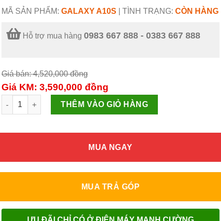
MÃ SẢN PHẨM:
GALAXY A10S
|
TÌNH TRẠNG:
CÒN HÀNG
0983 667 888 - 0383 667 888
Hỗ trợ mua hàng
Giá bán: 4,520,000
đồng
Giá KM: 3,590,000
đồng
Điện thoại Samsung Galaxy A10s SM-A107F Red số lượng
THÊM VÀO GIỎ HÀNG
MUA NGAY
MUA TRẢ GÓP
ƯU ĐÃI CHỈ CÓ Ở ĐIỆN MÁY MẠNH CƯỜNG