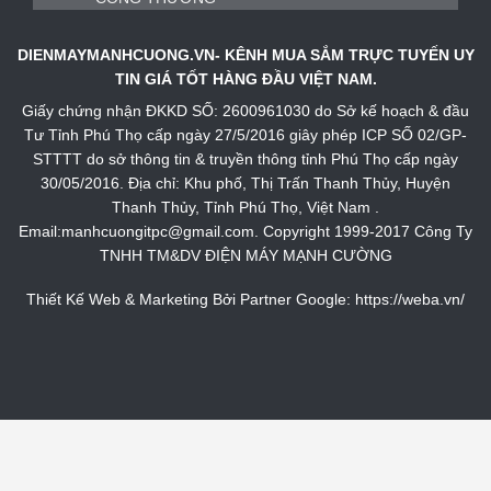
DIENMAYMANHCUONG.VN- KÊNH MUA SẮM TRỰC TUYẾN UY
TIN GIÁ TỐT HÀNG ĐẦU VIỆT NAM.
Giấy chứng nhận ĐKKD SỐ: 2600961030 do Sở kế hoạch & đầu
Tư Tỉnh Phú Thọ cấp ngày 27/5/2016 giây phép ICP SỐ 02/GP-
STTTT do sở thông tin & truyền thông tỉnh Phú Thọ cấp ngày
30/05/2016. Địa chỉ: Khu phố, Thị Trấn Thanh Thủy, Huyện
Thanh Thủy, Tỉnh Phú Thọ, Việt Nam .
Email:manhcuongitpc@gmail.com. Copyright 1999-2017 Công Ty
TNHH TM&DV ĐIỆN MÁY MẠNH CƯỜNG
Thiết Kế Web & Marketing Bởi Partner Google:
https://weba.vn/