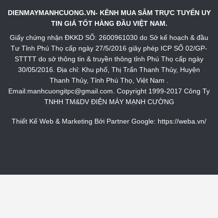
DIENMAYMANHCUONG.VN- KÊNH MUA SẮM TRỰC TUYẾN UY
TIN GIÁ TỐT HÀNG ĐẦU VIỆT NAM.
Giấy chứng nhận ĐKKD SỐ: 2600961030 do Sở kế hoạch & đầu
Tư Tỉnh Phú Thọ cấp ngày 27/5/2016 giây phép ICP SỐ 02/GP-
STTTT do sở thông tin & truyền thông tỉnh Phú Thọ cấp ngày
30/05/2016. Địa chỉ: Khu phố, Thị Trấn Thanh Thủy, Huyện
Thanh Thủy, Tỉnh Phú Thọ, Việt Nam .
Email:manhcuongitpc@gmail.com. Copyright 1999-2017 Công Ty
TNHH TM&DV ĐIỆN MÁY MẠNH CƯỜNG
Thiết Kế Web & Marketing Bởi Partner Google:
https://weba.vn/