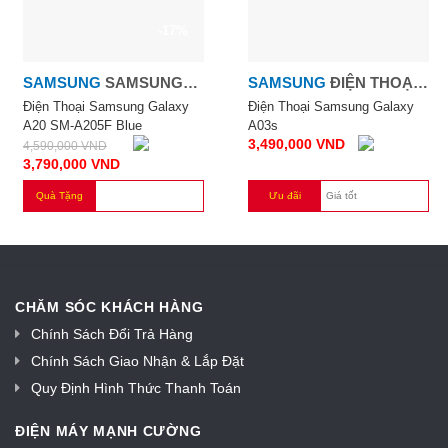
-17%
SAMSUNG
SAMSUNG
SAMSUNG
ĐIỆN THOẠI
GALAXY 6.4''
SAMSUNG GALAXY
Điện Thoại Samsung Galaxy
Điện Thoại Samsung Galaxy
A20 SM-A205F Blue
A03s
A03S
3,490,000
VND
4,590,000
VND
3,790,000
VND
Quà Tặng
Ưu đãi
Giá tốt
CHĂM SÓC KHÁCH HÀNG
Chính Sách Đổi Trả Hàng
Chính Sách Giao Nhận & Lắp Đặt
Quy Định Hình Thức Thanh Toán
ĐIỆN MÁY MẠNH CƯỜNG