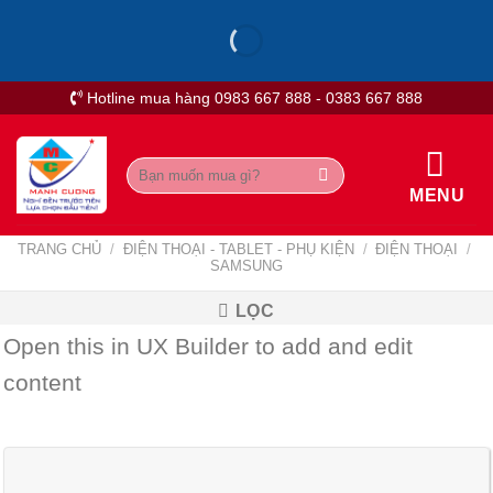
Skip
to
content
Hotline mua hàng 0983 667 888 - 0383 667 888
Tìm
kiếm:
MENU
TRANG CHỦ
/
ĐIỆN THOẠI - TABLET - PHỤ KIỆN
/
ĐIỆN THOẠI
/
SAMSUNG
LỌC
Open this in UX Builder to add and edit
content