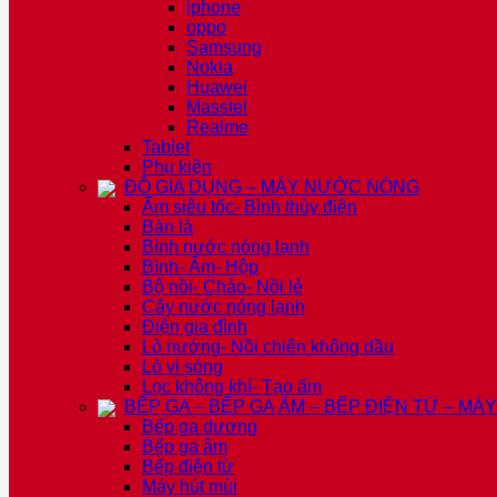
iphone
oppo
Samsung
Nokia
Huawei
Masstel
Realme
Tablet
Phụ kiện
ĐỒ GIA DỤNG – MÁY NƯỚC NÓNG
Ấm siêu tốc- Bình thủy điện
Bàn là
Bình nước nóng lạnh
Bình- Ấm- Hộp
Bộ nồi- Chảo- Nồi lẻ
Cây nước nóng lạnh
Điện gia đình
Lò nướng- Nồi chiên không dầu
Lò vi sóng
Lọc không khí- Tạo ẩm
BẾP GA – BẾP GA ÂM – BẾP ĐIỆN TỪ – MÁ
Bếp ga dương
Bếp ga âm
Bếp điện từ
Máy hút mùi