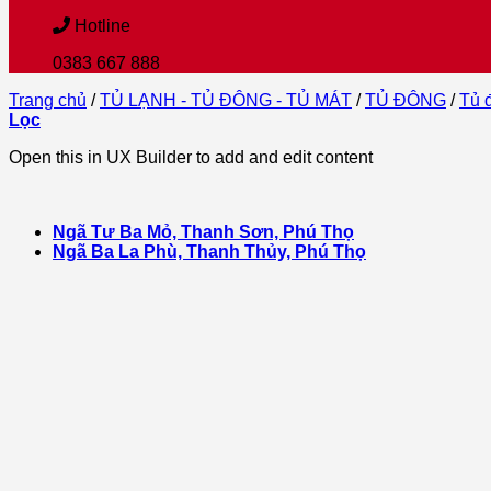
Hotline
0383 667 888
Trang chủ
/
TỦ LẠNH - TỦ ĐÔNG - TỦ MÁT
/
TỦ ĐÔNG
/
Tủ 
Lọc
Open this in UX Builder to add and edit content
Ngã Tư Ba Mỏ, Thanh Sơn, Phú Thọ
Ngã Ba La Phù, Thanh Thủy, Phú Thọ