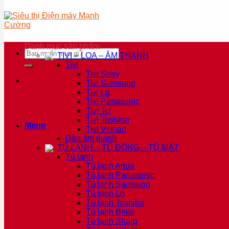
Danh mục sản phẩm
Tìm
TIVI – LOA – ÂM THANH
kiếm:
Tivi
Tivi Sony
Tivi Samsung
Tivi Lg
Tivi Panasonic
Tivi Tcl
Tivi Toshiba
Menu
Tivi Vsmart
Dàn âm thanh
TỦ LẠNH – TỦ ĐÔNG – TỦ MÁT
Tủ lạnh
Tủ lạnh Aqua
Tủ lạnh Panasonic
Tủ lạnh Samsung
Tủ lạnh Lg
Tủ lạnh Toshiba
Tủ lạnh Beko
Tủ lạnh Sharp