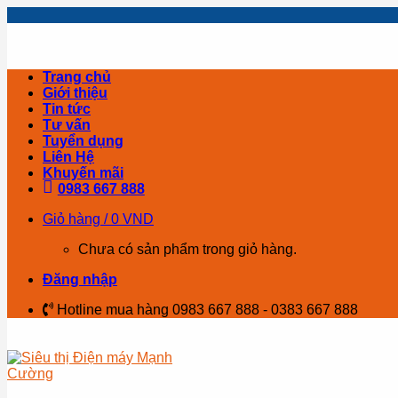
Skip
to
content
Trang chủ
Giới thiệu
Tin tức
Tư vấn
Tuyển dụng
Liên Hệ
Khuyến mãi
0983 667 888
Giỏ hàng /
0
VND
Chưa có sản phẩm trong giỏ hàng.
Đăng nhập
Hotline mua hàng 0983 667 888 - 0383 667 888