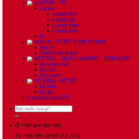
LAPTOP – PC
Laptop
Laptop Dell
Laptop Hp
Laptop Asus
Laptop Acer
Pc
MÁY IN – THIẾT BỊ ÂM THANH
Máy in
Thiết bị âm thanh
KÉT BẠC – QUẠT LÀM MÁT – ĐÈN SƯỞI
Quạt làm mát
Két bạc
Đèn sưởi
KỆ KÍNH – KỆ GỖ
Kệ kính
Kệ gỗ
Khuyến mãi
HOT
Tìm
kiếm:
Thời gian làm việc
Từ 7h00 đến 22h00 (T2 - CN)