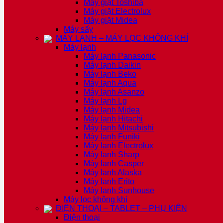
Máy giặt Toshiba
Máy giặt Electrolux
Máy giặt Midea
Máy sấy
MÁY LẠNH – MÁY LỌC KHÔNG KHÍ
Máy lạnh
Máy lạnh Panasonic
Máy lạnh Daikin
Máy lạnh Beko
Máy lạnh Aqua
Máy lạnh Asanzo
Máy lạnh Lg
Máy lạnh Midea
Máy lạnh Hitachi
Máy lạnh Mitsubishi
Máy lạnh Funiki
Máy lạnh Electrolux
Máy lạnh Sharp
Máy lạnh Casper
Máy lạnh Alaska
Máy lạnh Erito
Máy lạnh Sunhouse
Máy lọc không khí
ĐIỆN THOẠI – TABLET – PHỤ KIỆN
Điện thoại