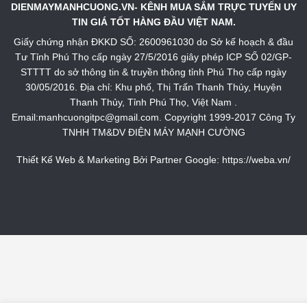
DIENMAYMANHCUONG.VN- KÊNH MUA SẮM TRỰC TUYẾN UY
TIN GIÁ TỐT HÀNG ĐẦU VIỆT NAM.
Giấy chứng nhận ĐKKD SỐ: 2600961030 do Sở kế hoạch & đầu
Tư Tỉnh Phú Thọ cấp ngày 27/5/2016 giây phép ICP SỐ 02/GP-
STTTT do sở thông tin & truyền thông tỉnh Phú Thọ cấp ngày
30/05/2016. Địa chỉ: Khu phố, Thị Trấn Thanh Thủy, Huyện
Thanh Thủy, Tỉnh Phú Thọ, Việt Nam .
Email:manhcuongitpc@gmail.com. Copyright 1999-2017 Công Ty
TNHH TM&DV ĐIỆN MÁY MẠNH CƯỜNG
Thiết Kế Web & Marketing Bởi Partner Google:
https://weba.vn/