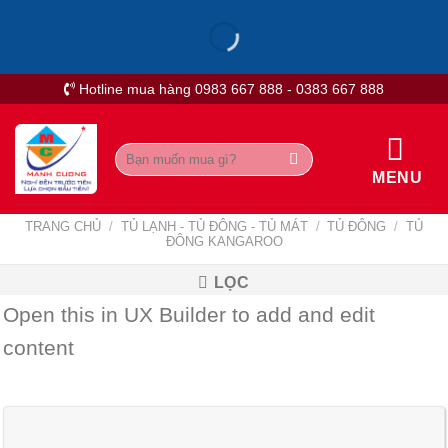
Skip
to
content
Hotline mua hàng 0983 667 888 - 0383 667 888
Tìm
kiếm:
MENU
TRANG CHỦ
/
TỦ LẠNH - TỦ ĐÔNG - TỦ MÁT
/
TỦ ĐÔNG
/
TỦ
ĐÔNG KANGAROO
LỌC
Open this in UX Builder to add and edit
content