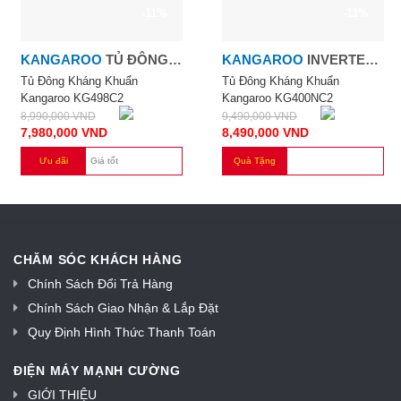
-11%
-11%
KANGAROO
TỦ ĐÔNG
KANGAROO
INVERTER
KHÁNG KHUẨN
400 LÍT
Tủ Đông Kháng Khuẩn
Tủ Đông Kháng Khuẩn
Kangaroo KG498C2
Kangaroo KG400NC2
KANGAROO KG498C2
8,990,000
VND
9,490,000
VND
7,980,000
VND
8,490,000
VND
Ưu đãi
Giá tốt
Quà Tặng
CHĂM SÓC KHÁCH HÀNG
Chính Sách Đổi Trả Hàng
Chính Sách Giao Nhận & Lắp Đặt
Quy Định Hình Thức Thanh Toán
ĐIỆN MÁY MẠNH CƯỜNG
GIỚI THIỆU