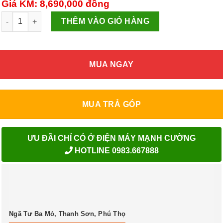
Giá KM: 8,690,000
đồng
Tủ đông mềm Kangaroo KG268DM2 số lượng
THÊM VÀO GIỎ HÀNG
MUA NGAY
MUA TRẢ GÓP
ƯU ĐÃI CHỈ CÓ Ở ĐIỆN MÁY MẠNH CƯỜNG
HOTLINE 0983.667888
Ngã Tư Ba Mỏ, Thanh Sơn, Phú Thọ