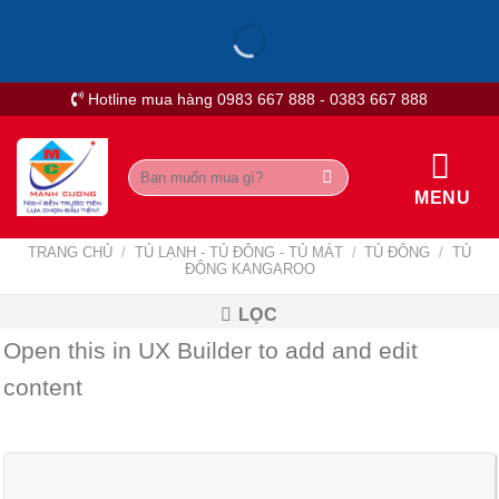
Skip
to
content
Hotline mua hàng 0983 667 888 - 0383 667 888
Tìm
kiếm:
MENU
TRANG CHỦ
/
TỦ LẠNH - TỦ ĐÔNG - TỦ MÁT
/
TỦ ĐÔNG
/
TỦ
ĐÔNG KANGAROO
LỌC
Open this in UX Builder to add and edit
content