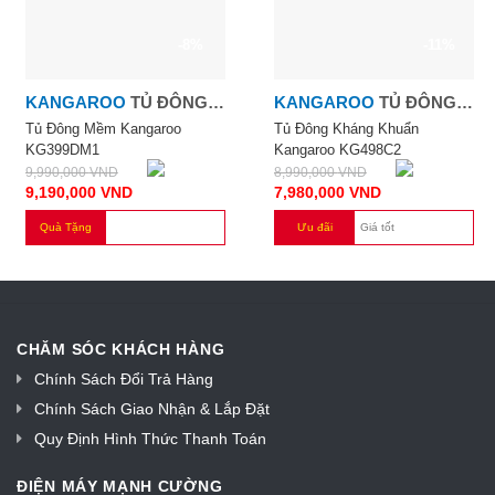
-8%
-11%
KANGAROO
TỦ ĐÔNG
KANGAROO
TỦ ĐÔNG
MỀM 286 LÍT
KHÁNG KHUẨN
Tủ Đông Mềm Kangaroo
Tủ Đông Kháng Khuẩn
KG399DM1
Kangaroo KG498C2
KANGAROO KG498C2
9,990,000
VND
8,990,000
VND
9,190,000
VND
7,980,000
VND
Quà Tặng
Ưu đãi
Giá tốt
CHĂM SÓC KHÁCH HÀNG
Chính Sách Đổi Trả Hàng
Chính Sách Giao Nhận & Lắp Đặt
Quy Định Hình Thức Thanh Toán
ĐIỆN MÁY MẠNH CƯỜNG