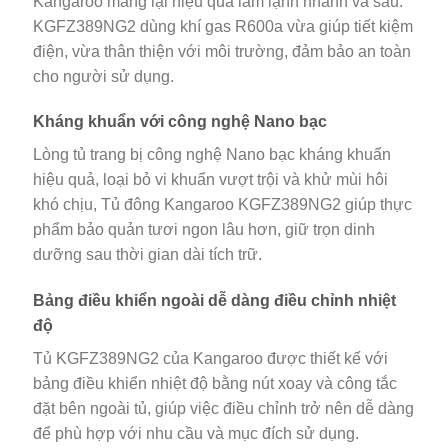
Kangaroo mang lại hiệu quả làm lạnh nhanh và sâu.
KGFZ389NG2 dùng khí gas R600a vừa giúp tiết kiệm
điện, vừa thân thiện với môi trường, đảm bảo an toàn
cho người sử dụng.
Kháng khuẩn với công nghệ Nano bạc
Lòng tủ trang bị công nghệ Nano bạc kháng khuẩn
hiệu quả, loại bỏ vi khuẩn vượt trội và khử mùi hôi
khó chịu, Tủ đông Kangaroo KGFZ389NG2 giúp thực
phẩm bảo quản tươi ngon lâu hơn, giữ trọn dinh
dưỡng sau thời gian dài tích trữ.
Bảng điều khiển ngoài dễ dàng điều chỉnh nhiệt
độ
Tủ KGFZ389NG2 của Kangaroo được thiết kế với
bảng điều khiển nhiệt độ bằng nút xoay và công tắc
đặt bên ngoài tủ, giúp việc điều chỉnh trở nên dễ dàng
để phù hợp với nhu cầu và mục đích sử dụng.