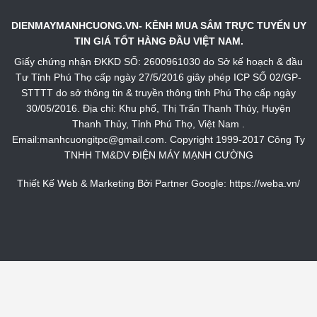
DIENMAYMANHCUONG.VN- KÊNH MUA SẮM TRỰC TUYẾN UY
TIN GIÁ TỐT HÀNG ĐẦU VIỆT NAM.
Giấy chứng nhận ĐKKD SỐ: 2600961030 do Sở kế hoạch & đầu
Tư Tỉnh Phú Thọ cấp ngày 27/5/2016 giây phép ICP SỐ 02/GP-
STTTT do sở thông tin & truyền thông tỉnh Phú Thọ cấp ngày
30/05/2016. Địa chỉ: Khu phố, Thị Trấn Thanh Thủy, Huyện
Thanh Thủy, Tỉnh Phú Thọ, Việt Nam .
Email:manhcuongitpc@gmail.com. Copyright 1999-2017 Công Ty
TNHH TM&DV ĐIỆN MÁY MẠNH CƯỜNG
Thiết Kế Web & Marketing Bởi Partner Google:
https://weba.vn/