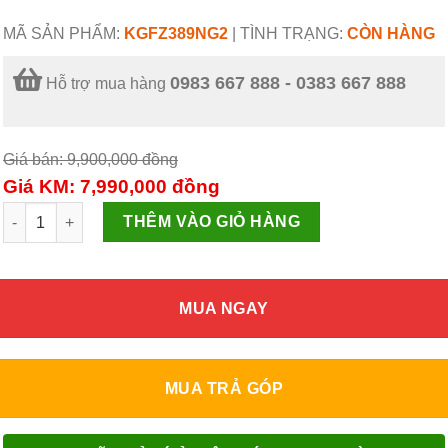
MÃ SẢN PHẨM:
KGFZ389NG2
|
TÌNH TRẠNG:
CÒN HÀNG
0983 667 888 - 0383 667 888
Hỗ trợ mua hàng
Giá bán: 9,900,000
đồng
Giá KM: 7,990,000
đồng
Tủ đông kháng khuẩn 327 lít KGFZ389NG2 số lượng
THÊM VÀO GIỎ HÀNG
MUA NGAY
MUA TRẢ GÓP