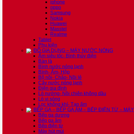
iphone
oppo
Samsung
Nokia
Huawei
Masstel
Realme
Tablet
Phụ kiện
ĐỒ GIA DỤNG – MÁY NƯỚC NÓNG
Ấm siêu tốc- Bình thủy điện
Bàn là
Bình nước nóng lạnh
Bình- Ấm- Hộp
Bộ nồi- Chảo- Nồi lẻ
Cây nước nóng lạnh
Điện gia đình
Lò nướng- Nồi chiên không dầu
Lò vi sóng
Lọc không khí- Tạo ẩm
BẾP GA – BẾP GA ÂM – BẾP ĐIỆN TỪ – MÁ
Bếp ga dương
Bếp ga âm
Bếp điện từ
Máy hút mùi