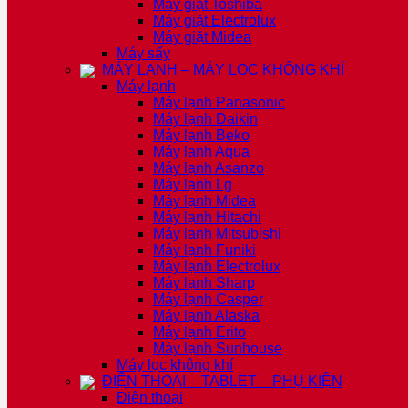
Máy giặt Toshiba
Máy giặt Electrolux
Máy giặt Midea
Máy sấy
MÁY LẠNH – MÁY LỌC KHÔNG KHÍ
Máy lạnh
Máy lạnh Panasonic
Máy lạnh Daikin
Máy lạnh Beko
Máy lạnh Aqua
Máy lạnh Asanzo
Máy lạnh Lg
Máy lạnh Midea
Máy lạnh Hitachi
Máy lạnh Mitsubishi
Máy lạnh Funiki
Máy lạnh Electrolux
Máy lạnh Sharp
Máy lạnh Casper
Máy lạnh Alaska
Máy lạnh Erito
Máy lạnh Sunhouse
Máy lọc không khí
ĐIỆN THOẠI – TABLET – PHỤ KIỆN
Điện thoại