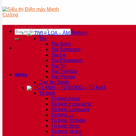
Danh mục sản phẩm
Tìm
TIVI – LOA – ÂM THANH
kiếm:
Tivi
Tivi Sony
Tivi Samsung
Tivi Lg
Tivi Panasonic
Tivi Tcl
Tivi Toshiba
Menu
Tivi Vsmart
Dàn âm thanh
TỦ LẠNH – TỦ ĐÔNG – TỦ MÁT
Tủ lạnh
Tủ lạnh Aqua
Tủ lạnh Panasonic
Tủ lạnh Samsung
Tủ lạnh Lg
Tủ lạnh Toshiba
Tủ lạnh Beko
Tủ lạnh Sharp