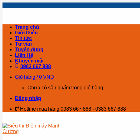
Skip
to
content
Trang chủ
Giới thiệu
Tin tức
Tư vấn
Tuyển dụng
Liên Hệ
Khuyến mãi
0983 667 888
Giỏ hàng /
0
VND
Chưa có sản phẩm trong giỏ hàng.
Đăng nhập
Hotline mua hàng 0983 667 888 - 0383 667 888