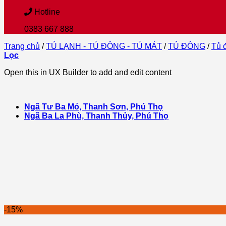
Hotline
0383 667 888
Trang chủ
/
TỦ LẠNH - TỦ ĐÔNG - TỦ MÁT
/
TỦ ĐÔNG
/
Tủ 
Lọc
Open this in UX Builder to add and edit content
Ngã Tư Ba Mỏ, Thanh Sơn, Phú Thọ
Ngã Ba La Phù, Thanh Thủy, Phú Thọ
-15%