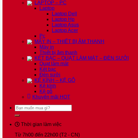
LAPTOP – PC
Laptop
Laptop Dell
Laptop Hp
Laptop Asus
Laptop Acer
Pc
MÁY IN – THIẾT BỊ ÂM THANH
Máy in
Thiết bị âm thanh
KÉT BẠC – QUẠT LÀM MÁT – ĐÈN SƯỞI
Quạt làm mát
Két bạc
Đèn sưởi
KỆ KÍNH – KỆ GỖ
Kệ kính
Kệ gỗ
Khuyến mãi
HOT
Tìm
kiếm:
Thời gian làm việc
Từ 7h00 đến 22h00 (T2 - CN)