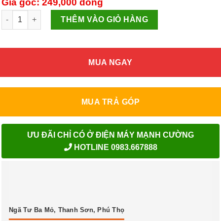
Giá gốc: 249,000
đồng
Nồi canh nhôm Kangaroo KG935XL số lượng
THÊM VÀO GIỎ HÀNG
MUA NGAY
MUA TRẢ GÓP
ƯU ĐÃI CHỈ CÓ Ở ĐIỆN MÁY MẠNH CƯỜNG
HOTLINE 0983.667888
Ngã Tư Ba Mỏ, Thanh Sơn, Phú Thọ