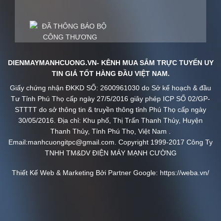
DIENMAYMANHCUONG.VN- KÊNH MUA SẮM TRỰC TUYẾN UY
TIN GIÁ TỐT HÀNG ĐẦU VIỆT NAM.
Giấy chứng nhận ĐKKD SỐ: 2600961030 do Sở kế hoạch & đầu
Tư Tỉnh Phú Thọ cấp ngày 27/5/2016 giây phép ICP SỐ 02/GP-
STTTT do sở thông tin & truyền thông tỉnh Phú Thọ cấp ngày
30/05/2016. Địa chỉ: Khu phố, Thị Trấn Thanh Thủy, Huyện
Thanh Thủy, Tỉnh Phú Thọ, Việt Nam .
Email:manhcuongitpc@gmail.com. Copyright 1999-2017 Công Ty
TNHH TM&DV ĐIỆN MÁY MẠNH CƯỜNG
Thiết Kế Web & Marketing Bởi Partner Google:
https://weba.vn/