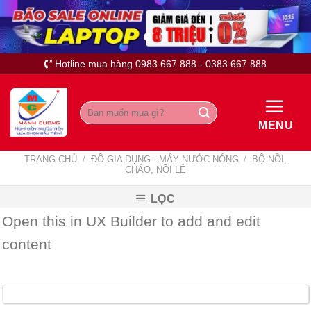
Skip
to
content
Hotline mua hàng 0983 667 888 - 0383 667 888
Tìm
kiếm:
MENU
TRANG CHỦ
/
ĐỒ GIA DỤNG - MÁY NƯỚC NÓNG
/
BỘ NỒI,
CHẢO, NỒI LẺ
LỌC
Open this in UX Builder to add and edit
content