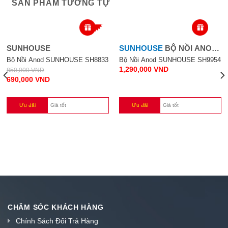
SẢN PHẨM TƯƠNG TỰ
-19%
SUNHOUSE
SUNHOUSE
BỘ NỒI ANOD
SUNHOUSE
Bộ Nồi Anod SUNHOUSE SH8833
Bộ Nồi Anod SUNHOUSE SH9954
1,290,000
VND
850,000
VND
690,000
VND
Ưu đãi
Giá tốt
Ưu đãi
Giá tốt
CHĂM SÓC KHÁCH HÀNG
Chính Sách Đổi Trả Hàng