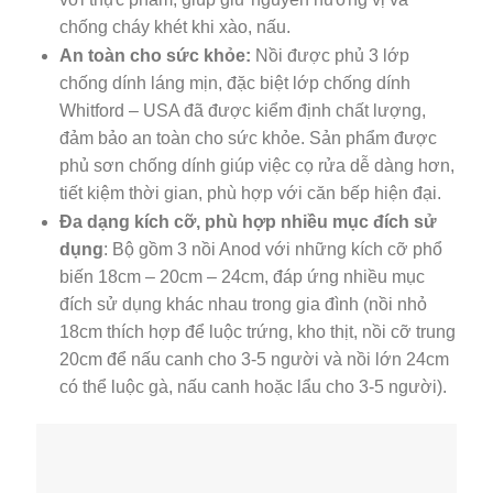
chống cháy khét khi xào, nấu.
An toàn cho sức khỏe:
Nồi được phủ 3 lớp
chống dính láng mịn, đặc biệt lớp chống dính
Whitford – USA đã được kiểm định chất lượng,
đảm bảo an toàn cho sức khỏe. Sản phẩm được
phủ sơn chống dính giúp việc cọ rửa dễ dàng hơn,
tiết kiệm thời gian, phù hợp với căn bếp hiện đại.
Đa dạng kích cỡ, phù hợp nhiều mục đích sử
dụng
: Bộ gồm 3 nồi Anod với những kích cỡ phổ
biến 18cm – 20cm – 24cm, đáp ứng nhiều mục
đích sử dụng khác nhau trong gia đình (nồi nhỏ
18cm thích hợp để luộc trứng, kho thịt, nồi cỡ trung
20cm để nấu canh cho 3-5 người và nồi lớn 24cm
có thể luộc gà, nấu canh hoặc lẩu cho 3-5 người).