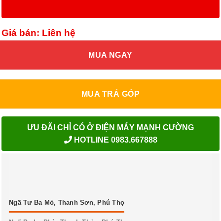
Giá bán: Liên hệ
MUA NGAY
MUA TRẢ GÓP
ƯU ĐÃI CHỈ CÓ Ở ĐIỆN MÁY MẠNH CƯỜNG
HOTLINE 0983.667888
Ngã Tư Ba Mỏ, Thanh Sơn, Phú Thọ