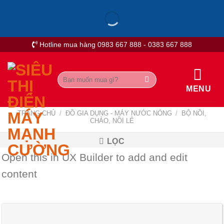
Skip
to
content
Hotline mua hàng 0983 667 888 - 0383 667 888
Tìm
kiếm:
MENU
TRANG CHỦ
/
ĐỒ GIA DỤNG - MÁY NƯỚC NÓNG
/
BỘ NỒI,
CHẢO, NỒI LẺ
LỌC
Open this in UX Builder to add and edit
content