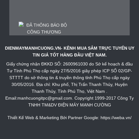
DIENMAYMANHCUONG.VN- KÊNH MUA SẮM TRỰC TUYẾN UY
TIN GIÁ TỐT HÀNG ĐẦU VIỆT NAM.
Giấy chứng nhận ĐKKD SỐ: 2600961030 do Sở kế hoạch & đầu
Tư Tỉnh Phú Thọ cấp ngày 27/5/2016 giây phép ICP SỐ 02/GP-
STTTT do sở thông tin & truyền thông tỉnh Phú Thọ cấp ngày
30/05/2016. Địa chỉ: Khu phố, Thị Trấn Thanh Thủy, Huyện
Thanh Thủy, Tỉnh Phú Thọ, Việt Nam .
Email:manhcuongitpc@gmail.com. Copyright 1999-2017 Công Ty
TNHH TM&DV ĐIỆN MÁY MẠNH CƯỜNG
Thiết Kế Web & Marketing Bởi Partner Google:
https://weba.vn/