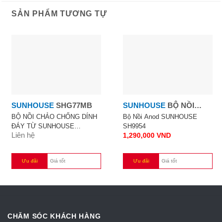
SẢN PHẨM TƯƠNG TỰ
SUNHOUSE
SHG77MB
SUNHOUSE
BỘ NỒI
ANOD SUNHOUSE
BỘ NỒI CHẢO CHỐNG DÍNH
Bộ Nồi Anod SUNHOUSE
ĐÁY TỪ SUNHOUSE
SH9954
Liên hệ
1,290,000
VND
SHG77MB
Ưu đãi
Giá tốt
Ưu đãi
Giá tốt
CHĂM SÓC KHÁCH HÀNG