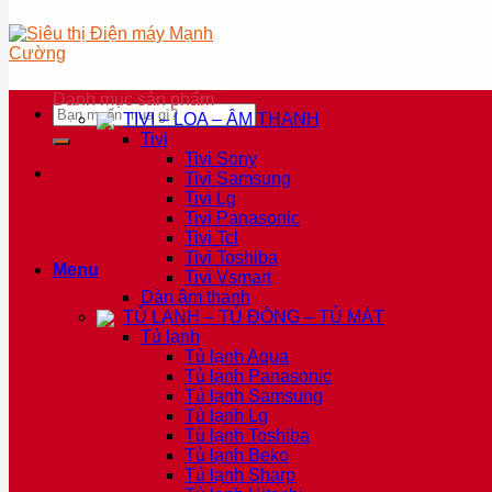
Danh mục sản phẩm
Tìm
TIVI – LOA – ÂM THANH
kiếm:
Tivi
Tivi Sony
Tivi Samsung
Tivi Lg
Tivi Panasonic
Tivi Tcl
Tivi Toshiba
Menu
Tivi Vsmart
Dàn âm thanh
TỦ LẠNH – TỦ ĐÔNG – TỦ MÁT
Tủ lạnh
Tủ lạnh Aqua
Tủ lạnh Panasonic
Tủ lạnh Samsung
Tủ lạnh Lg
Tủ lạnh Toshiba
Tủ lạnh Beko
Tủ lạnh Sharp