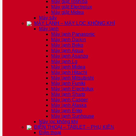
Máy giặt Toshiba
Máy giặt Electrolux
Máy giặt Midea
Máy sấy
MÁY LẠNH – MÁY LỌC KHÔNG KHÍ
Máy lạnh
Máy lạnh Panasonic
Máy lạnh Daikin
Máy lạnh Beko
Máy lạnh Aqua
Máy lạnh Asanzo
Máy lạnh Lg
Máy lạnh Midea
Máy lạnh Hitachi
Máy lạnh Mitsubishi
Máy lạnh Funiki
Máy lạnh Electrolux
Máy lạnh Sharp
Máy lạnh Casper
Máy lạnh Alaska
Máy lạnh Erito
Máy lạnh Sunhouse
Máy lọc không khí
ĐIỆN THOẠI – TABLET – PHỤ KIỆN
Điện thoại