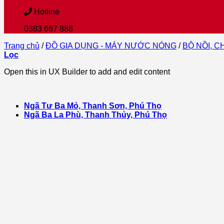
Hotline
0383 667 888
Trang chủ
/
ĐỒ GIA DỤNG - MÁY NƯỚC NÓNG
/
BỘ NỒI, C
Lọc
Open this in UX Builder to add and edit content
Ngã Tư Ba Mỏ, Thanh Sơn, Phú Thọ
Ngã Ba La Phù, Thanh Thủy, Phú Thọ