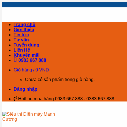
Skip
to
content
Trang chủ
Giới thiệu
Tin tức
Tư vấn
Tuyển dụng
Liên Hệ
Khuyến mãi
0983 667 888
Giỏ hàng /
0
VND
Chưa có sản phẩm trong giỏ hàng.
Đăng nhập
Hotline mua hàng 0983 667 888 - 0383 667 888