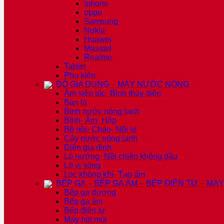
iphone
oppo
Samsung
Nokia
Huawei
Masstel
Realme
Tablet
Phụ kiện
ĐỒ GIA DỤNG – MÁY NƯỚC NÓNG
Ấm siêu tốc- Bình thủy điện
Bàn là
Bình nước nóng lạnh
Bình- Ấm- Hộp
Bộ nồi- Chảo- Nồi lẻ
Cây nước nóng lạnh
Điện gia đình
Lò nướng- Nồi chiên không dầu
Lò vi sóng
Lọc không khí- Tạo ẩm
BẾP GA – BẾP GA ÂM – BẾP ĐIỆN TỪ – MÁ
Bếp ga dương
Bếp ga âm
Bếp điện từ
Máy hút mùi