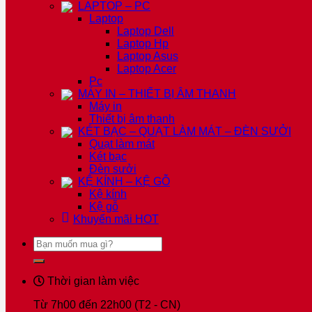
LAPTOP – PC
Laptop
Laptop Dell
Laptop Hp
Laptop Asus
Laptop Acer
Pc
MÁY IN – THIẾT BỊ ÂM THANH
Máy in
Thiết bị âm thanh
KÉT BẠC – QUẠT LÀM MÁT – ĐÈN SƯỞI
Quạt làm mát
Két bạc
Đèn sưởi
KỆ KÍNH – KỆ GỖ
Kệ kính
Kệ gỗ
Khuyến mãi
HOT
Tìm
kiếm:
Thời gian làm việc
Từ 7h00 đến 22h00 (T2 - CN)