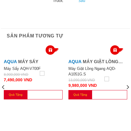
SẢN PHẨM TƯƠNG TỰ
-16%
-24%
AQUA
MÁY SẤY
AQUA
MÁY GIẶT LỒNG
NGANG AQD-A1051G.S
Máy Sấy AQH-V700F
Máy Giặt Lồng Ngang AQD-
A1051G.S
8,900,000
VND
7,490,000
VND
13,090,000
VND
9,980,000
VND
Quà Tặng
Quà Tặng