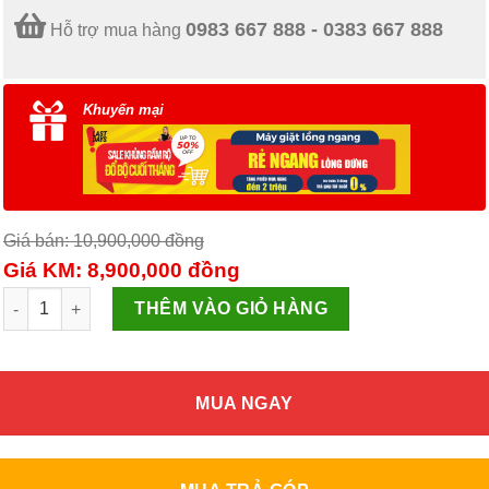
0983 667 888 - 0383 667 888
Hỗ trợ mua hàng
Khuyến mại
Giá bán: 10,900,000
đồng
Giá KM: 8,900,000
đồng
Máy giặt lồng ngang AQD-A1000G.W số lượng
THÊM VÀO GIỎ HÀNG
MUA NGAY