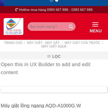
Skip
to
Hotline mua hàng 0983 667 888 - 0383 667 888
content
Tìm
kiếm:
MENU
TRANG CHỦ
/
MÁY GIẶT - MÁY SẤY
/
MÁY GIẶT CỬA TRƯỚC
/
MÁY GIẶT AQUA
LỌC
Open this in UX Builder to add and edit
content
Máy giặt lồng ngang AQD-A1000G.W