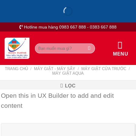
Skip
to
content
Hotline mua hàng 0983 667 888 - 0383 667 888
Tìm
kiếm:
MENU
TRANG CHỦ
/
MÁY GIẶT - MÁY SẤY
/
MÁY GIẶT CỬA TRƯỚC
/
MÁY GIẶT AQUA
LỌC
Open this in UX Builder to add and edit
content