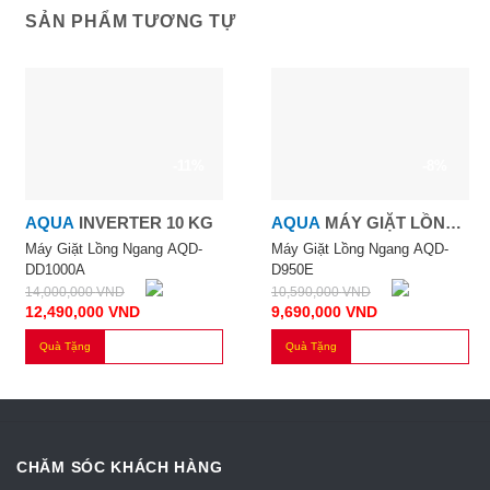
SẢN PHẨM TƯƠNG TỰ
-11%
-8%
AQUA
INVERTER 10 KG
AQUA
MÁY GIẶT LỒNG
NGANG AQD-D950E
Máy Giặt Lồng Ngang AQD-
Máy Giặt Lồng Ngang AQD-
DD1000A
D950E
14,000,000
VND
10,590,000
VND
12,490,000
VND
9,690,000
VND
Quà Tặng
Quà Tặng
CHĂM SÓC KHÁCH HÀNG