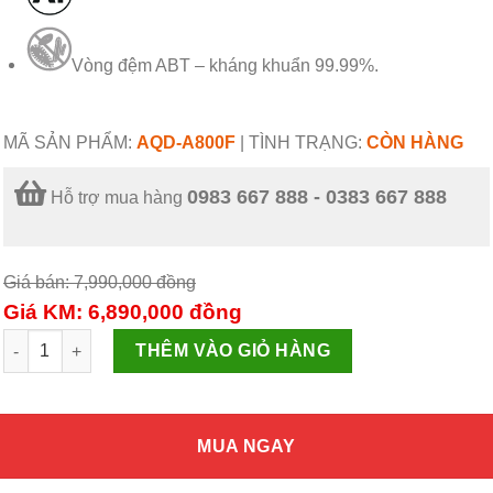
Vòng đệm ABT – kháng khuẩn 99.99%.
MÃ SẢN PHẨM:
AQD-A800F
|
TÌNH TRẠNG:
CÒN HÀNG
0983 667 888 - 0383 667 888
Hỗ trợ mua hàng
Giá bán: 7,990,000
đồng
Giá KM: 6,890,000
đồng
Máy giặt lồng ngang AQD-A800F số lượng
THÊM VÀO GIỎ HÀNG
MUA NGAY