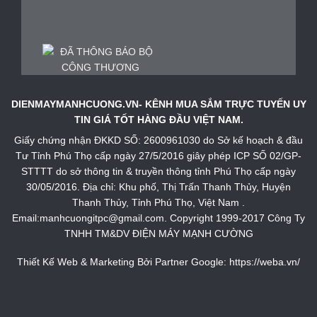
DIENMAYMANHCUONG.VN- KÊNH MUA SẮM TRỰC TUYẾN UY
TIN GIÁ TỐT HÀNG ĐẦU VIỆT NAM.
Giấy chứng nhận ĐKKD SỐ: 2600961030 do Sở kế hoạch & đầu
Tư Tỉnh Phú Thọ cấp ngày 27/5/2016 giây phép ICP SỐ 02/GP-
STTTT do sở thông tin & truyền thông tỉnh Phú Thọ cấp ngày
30/05/2016. Địa chỉ: Khu phố, Thị Trấn Thanh Thủy, Huyện
Thanh Thủy, Tỉnh Phú Thọ, Việt Nam .
Email:manhcuongitpc@gmail.com. Copyright 1999-2017 Công Ty
TNHH TM&DV ĐIỆN MÁY MẠNH CƯỜNG
Thiết Kế Web & Marketing Bởi Partner Google:
https://weba.vn/