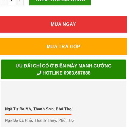
MUA NGAY
MUA TRẢ GÓP
ƯU ĐÃI CHỈ CÓ Ở ĐIỆN MÁY MẠNH CƯỜNG
HOTLINE 0983.667888
Ngã Tư Ba Mỏ, Thanh Sơn, Phú Thọ
Ngã Ba La Phù, Thanh Thủy, Phú Thọ