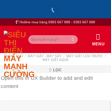
Skip
to
content
Hotline mua hàng 0983 667 888 - 0383 667 888
Tìm
kiếm:
MENU
TRANG CHỦ
/
MÁY GIẶT - MÁY SẤY
/
MÁY GIẶT CỬA TRƯỚC
/
MÁY GIẶT AQUA
LỌC
Open this in UX Builder to add and edit
content