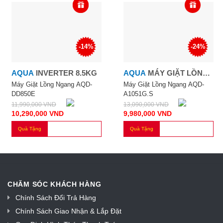
-14%
-24%
AQUA
INVERTER 8.5KG
AQUA
MÁY GIẶT LỒNG
NGANG AQD-A1051G.S
Máy Giặt Lồng Ngang AQD-
Máy Giặt Lồng Ngang AQD-
DD850E
A1051G.S
11,990,000
VND
13,090,000
VND
10,290,000
VND
9,980,000
VND
Quà Tặng
Quà Tặng
CHĂM SÓC KHÁCH HÀNG
Chính Sách Đổi Trả Hàng
Chính Sách Giao Nhận & Lắp Đặt