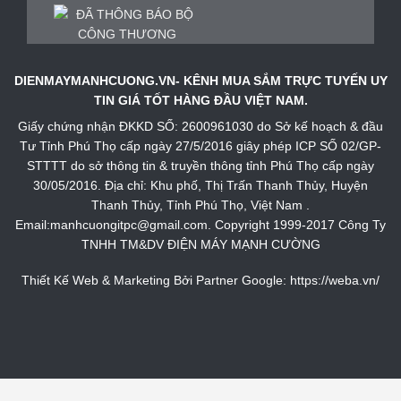
DIENMAYMANHCUONG.VN- KÊNH MUA SẮM TRỰC TUYẾN UY
TIN GIÁ TỐT HÀNG ĐẦU VIỆT NAM.
Giấy chứng nhận ĐKKD SỐ: 2600961030 do Sở kế hoạch & đầu
Tư Tỉnh Phú Thọ cấp ngày 27/5/2016 giây phép ICP SỐ 02/GP-
STTTT do sở thông tin & truyền thông tỉnh Phú Thọ cấp ngày
30/05/2016. Địa chỉ: Khu phố, Thị Trấn Thanh Thủy, Huyện
Thanh Thủy, Tỉnh Phú Thọ, Việt Nam .
Email:manhcuongitpc@gmail.com. Copyright 1999-2017 Công Ty
TNHH TM&DV ĐIỆN MÁY MẠNH CƯỜNG
Thiết Kế Web & Marketing Bởi Partner Google:
https://weba.vn/