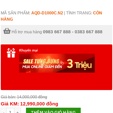
MÃ SẢN PHẨM:
AQD-D1000C.N2
|
TÌNH TRẠNG:
CÒN
HÀNG
0983 667 888 - 0383 667 888
Hỗ trợ mua hàng
Khuyến mại
Giá bán: 14,000,000
đồng
Giá KM: 12,990,000
đồng
Máy giặt AQUA 10KG lồng ngang AQD-D1000C.N2 số lượng
THÊM VÀO GIỎ HÀNG