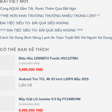
BÀI VIẾT MỚI
Cùng AQUA Sắm Tết, Rước Thêm Quà Bất Ngờ
??RẺ HƠN KHAI TRƯƠNG THƯỞNG NHIỀU TRÚNG LỚN? ?
ĐẠI TIỆC SIÊU TO- ĐÃI QUÀ SIÊU KHỦNG
??? ĐẠI TIỆC SIÊU TO- ĐÃI QUÀ SIÊU KHỦNG ???
Cách Sử Dụng Bình Nóng Lạnh An Toàn Tuyệt Đối Với Người Sử Dụng
CÓ THỂ BẠN SẼ THÍCH
Điều Hòa 12000BTU Funiki HSC12TMU
7,990,000
VND
5,890,000
VND
Android Tivi TCL 4K 65 Inch L65P8 Mẫu 2019
Liên hệ
Máy Giặt LG Inverter 8.5 Kg FV1408S4W
9,600,000
VND
8,990,000
VND