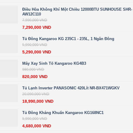
Điều Hòa Không Khí Một Chiều 12000BTU SUNHOUSE SHR-
AW12C110
7,990,000
VND
7,290,000
VND
Tủ Đông Kangaroo KG 235C1 - 235L, 1 Ngăn Đông
5,990,000
VND
5,290,000
VND
Máy Xay Sinh Tố Kangaroo KG4B3
980,000
VND
820,000
VND
Tủ Lạnh Inverter PANASONIC 420Lít NR-BX471WGKV
20,090,000
VND
18,990,000
VND
Tủ Đông Kháng Khuẩn Kangaroo KG168NC1
5,990,000
VND
4,680,000
VND