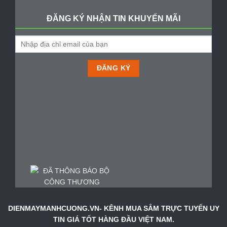
ĐĂNG KÝ NHẬN TIN KHUYẾN MÃI
DIENMAYMANHCUONG.VN- KÊNH MUA SẮM TRỰC TUYẾN UY
TIN GIÁ TỐT HÀNG ĐẦU VIỆT NAM.