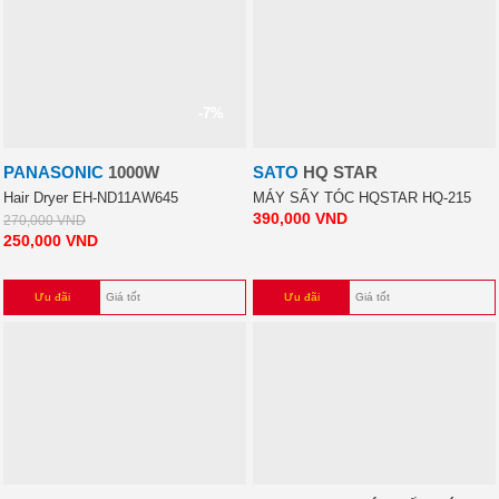
-7%
PANASONIC
1000W
SATO
HQ STAR
Hair Dryer EH-ND11AW645
MÁY SẤY TÓC HQSTAR HQ-215
390,000
VND
270,000
VND
250,000
VND
Ưu đãi
Giá tốt
Ưu đãi
Giá tốt