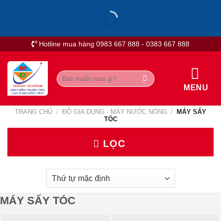
Skip
to
content
Hotline mua hàng 0983 667 888 - 0383 667 888
Tìm
kiếm:
MENU
TRANG CHỦ
/
ĐỒ GIA DỤNG - MÁY NƯỚC NÓNG
/
MÁY SẤY
TÓC
LỌC
MÁY SẤY TÓC