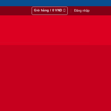
Giỏ hàng /
0
VND
Đăng nhập