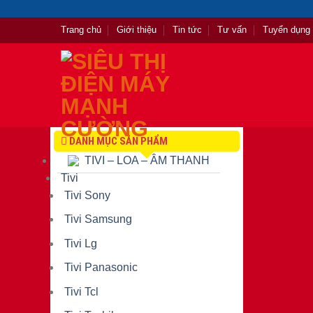
Skip
to
Trang chủ
Giới thiệu
Tin tức
Tư vấn
Tuyển dụng
content
DANH MỤC SẢN PHẨM
TIVI – LOA – ÂM THANH
Tivi
Tivi Sony
Tivi Samsung
Tivi Lg
Tivi Panasonic
Tivi Tcl