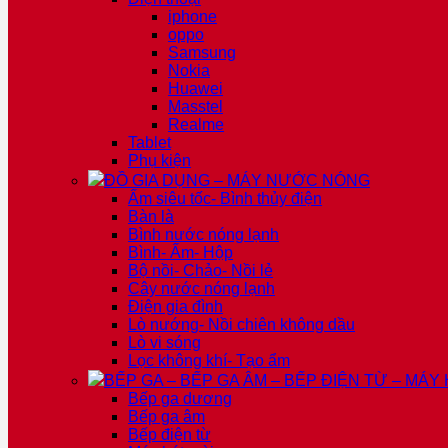
iphone
oppo
Samsung
Nokia
Huawei
Masstel
Realme
Tablet
Phụ kiện
ĐỒ GIA DỤNG – MÁY NƯỚC NÓNG
Ấm siêu tốc- Bình thủy điện
Bàn là
Bình nước nóng lạnh
Bình- Ấm- Hộp
Bộ nồi- Chảo- Nồi lẻ
Cây nước nóng lạnh
Điện gia đình
Lò nướng- Nồi chiên không dầu
Lò vi sóng
Lọc không khí- Tạo ẩm
BẾP GA – BẾP GA ÂM – BẾP ĐIỆN TỪ – MÁY
Bếp ga dương
Bếp ga âm
Bếp điện từ