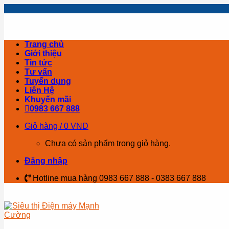
Skip
to
content
Trang chủ
Giới thiệu
Tin tức
Tư vấn
Tuyển dụng
Liên Hệ
Khuyến mãi
0983 667 888
Giỏ hàng /
0
VND
Chưa có sản phẩm trong giỏ hàng.
Đăng nhập
Hotline mua hàng 0983 667 888 - 0383 667 888