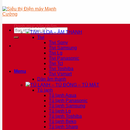
Danh mục sản phẩm
Tìm
TIVI – LOA – ÂM THANH
kiếm:
Tivi
Tivi Sony
Tivi Samsung
Tivi Lg
Tivi Panasonic
Tivi Tcl
Tivi Toshiba
Menu
Tivi Vsmart
Dàn âm thanh
TỦ LẠNH – TỦ ĐÔNG – TỦ MÁT
Tủ lạnh
Tủ lạnh Aqua
Tủ lạnh Panasonic
Tủ lạnh Samsung
Tủ lạnh Lg
Tủ lạnh Toshiba
Tủ lạnh Beko
Tủ lạnh Sharp