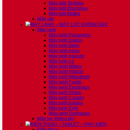
Máy giặt Toshiba
Máy giặt Electrolux
Máy giặt Midea
Máy sấy
MÁY LẠNH – MÁY LỌC KHÔNG KHÍ
Máy lạnh
Máy lạnh Panasonic
Máy lạnh Daikin
Máy lạnh Beko
Máy lạnh Aqua
Máy lạnh Asanzo
Máy lạnh Lg
Máy lạnh Midea
Máy lạnh Hitachi
Máy lạnh Mitsubishi
Máy lạnh Funiki
Máy lạnh Electrolux
Máy lạnh Sharp
Máy lạnh Casper
Máy lạnh Alaska
Máy lạnh Erito
Máy lạnh Sunhouse
Máy lọc không khí
ĐIỆN THOẠI – TABLET – PHỤ KIỆN
Điện thoại