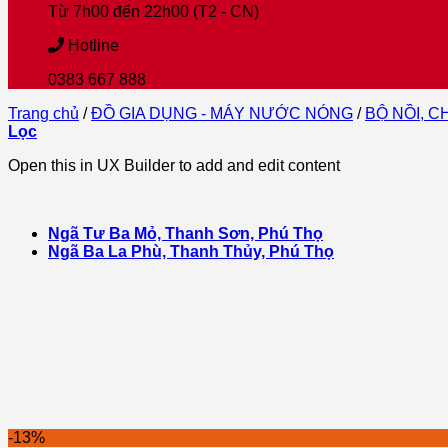
Từ 7h00 đến 22h00 (T2 - CN)
Hotline
0383 667 888
Trang chủ
/
ĐỒ GIA DỤNG - MÁY NƯỚC NÓNG
/
BỘ NỒI, C
Lọc
Open this in UX Builder to add and edit content
Ngã Tư Ba Mỏ, Thanh Sơn, Phú Thọ
Ngã Ba La Phù, Thanh Thủy, Phú Thọ
-13%