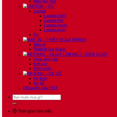
Máy hút mùi
LAPTOP – PC
Laptop
Laptop Dell
Laptop Hp
Laptop Asus
Laptop Acer
Pc
MÁY IN – THIẾT BỊ ÂM THANH
Máy in
Thiết bị âm thanh
KÉT BẠC – QUẠT LÀM MÁT – ĐÈN SƯỞI
Quạt làm mát
Két bạc
Đèn sưởi
KỆ KÍNH – KỆ GỖ
Kệ kính
Kệ gỗ
Khuyến mãi
HOT
Tìm
kiếm:
Thời gian làm việc