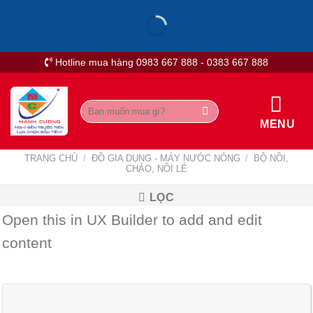
Skip
to
content
Hotline mua hàng 0983 667 888 - 0383 667 888
Tìm
kiếm:
MENU
TRANG CHỦ
/
ĐỒ GIA DỤNG - MÁY NƯỚC NÓNG
/
BỘ NỒI,
CHẢO, NỒI LẺ
LỌC
Open this in UX Builder to add and edit
content