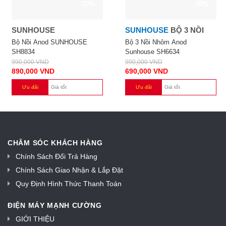
-10%
-30%
SUNHOUSE
SUNHOUSE
BỘ 3 NỒI
Bộ Nồi Anod SUNHOUSE
Bộ 3 Nồi Nhôm Anod
SH8834
Sunhouse SH6634
990,000
VND
990,000
VND
890,000
VND
690,000
VND
Ưu đãi
Giá tốt
Ưu đãi
Giá tốt
CHĂM SÓC KHÁCH HÀNG
Chính Sách Đổi Trả Hàng
Chính Sách Giao Nhận & Lắp Đặt
Quy Định Hình Thức Thanh Toán
ĐIỆN MÁY MẠNH CƯỜNG
GIỚI THIỆU