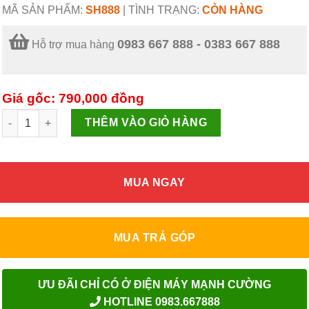
MÃ SẢN PHẨM:
SH888
|
TÌNH TRẠNG:
CÒN HÀNG
0983 667 888 - 0383 667 888
Hỗ trợ mua hàng
Giá gốc: 790,000
đồng
Bộ nồi 3 chiếc Sunhouse SH888 (16-20-24cm) số lượng
THÊM VÀO GIỎ HÀNG
MUA NGAY
MUA TRẢ GÓP
ƯU ĐÃI CHỈ CÓ Ở ĐIỆN MÁY MẠNH CƯỜNG
HOTLINE 0983.667888