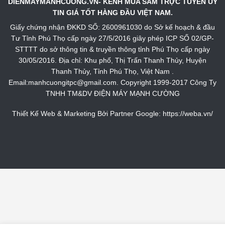
DIENMAYMANHCUONG.VN- KÊNH MUA SẮM TRỰC TUYẾN UY
TIN GIÁ TỐT HÀNG ĐẦU VIỆT NAM.
Giấy chứng nhận ĐKKD SỐ: 2600961030 do Sở kế hoạch & đầu
Tư Tỉnh Phú Thọ cấp ngày 27/5/2016 giây phép ICP SỐ 02/GP-
STTTT do sở thông tin & truyền thông tỉnh Phú Thọ cấp ngày
30/05/2016. Địa chỉ: Khu phố, Thị Trấn Thanh Thủy, Huyện
Thanh Thủy, Tỉnh Phú Thọ, Việt Nam .
Email:manhcuongitpc@gmail.com. Copyright 1999-2017 Công Ty
TNHH TM&DV ĐIỆN MÁY MẠNH CƯỜNG
Thiết Kế Web & Marketing Bởi Partner Google:
https://weba.vn/