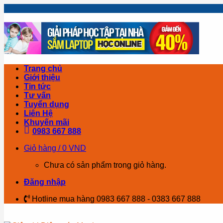
Skip
to
content
Trang chủ
Giới thiệu
Tin tức
Tư vấn
Tuyển dụng
Liên Hệ
Khuyến mãi
0983 667 888
Giỏ hàng /
0
VND
Chưa có sản phẩm trong giỏ hàng.
Đăng nhập
Hotline mua hàng 0983 667 888 - 0383 667 888