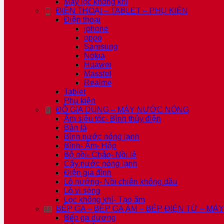
Máy lọc không khí
ĐIỆN THOẠI – TABLET – PHỤ KIỆN
Điện thoại
iphone
oppo
Samsung
Nokia
Huawei
Masstel
Realme
Tablet
Phụ kiện
ĐỒ GIA DỤNG – MÁY NƯỚC NÓNG
Ấm siêu tốc- Bình thủy điện
Bàn là
Bình nước nóng lạnh
Bình- Ấm- Hộp
Bộ nồi- Chảo- Nồi lẻ
Cây nước nóng lạnh
Điện gia đình
Lò nướng- Nồi chiên không dầu
Lò vi sóng
Lọc không khí- Tạo ẩm
BẾP GA – BẾP GA ÂM – BẾP ĐIỆN TỪ – MÁ
Bếp ga dương