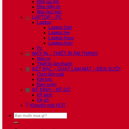
Bếp ga âm
Bếp điện từ
Máy hút mùi
LAPTOP – PC
Laptop
Laptop Dell
Laptop Hp
Laptop Asus
Laptop Acer
Pc
MÁY IN – THIẾT BỊ ÂM THANH
Máy in
Thiết bị âm thanh
KÉT BẠC – QUẠT LÀM MÁT – ĐÈN SƯỞI
Quạt làm mát
Két bạc
Đèn sưởi
KỆ KÍNH – KỆ GỖ
Kệ kính
Kệ gỗ
Khuyến mãi
HOT
Tìm
kiếm: