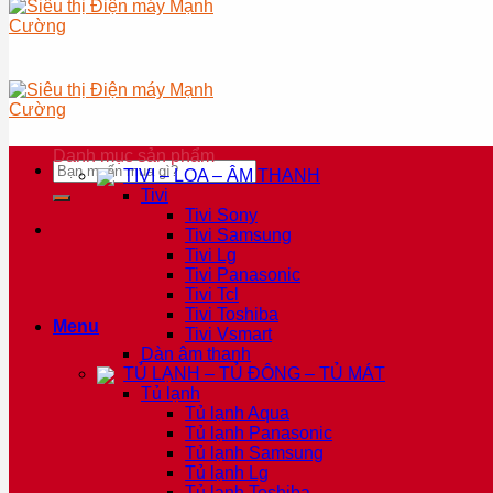
Danh mục sản phẩm
Tìm
TIVI – LOA – ÂM THANH
kiếm:
Tivi
Tivi Sony
Tivi Samsung
Tivi Lg
Tivi Panasonic
Tivi Tcl
Tivi Toshiba
Menu
Tivi Vsmart
Dàn âm thanh
TỦ LẠNH – TỦ ĐÔNG – TỦ MÁT
Tủ lạnh
Tủ lạnh Aqua
Tủ lạnh Panasonic
Tủ lạnh Samsung
Tủ lạnh Lg
Tủ lạnh Toshiba