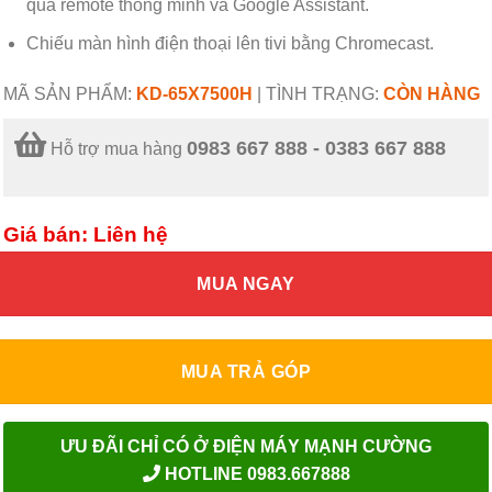
qua
remote
thông minh và Google Assistant.
Chiếu màn hình điện thoại lên tivi bằng
Chromecast.
MÃ SẢN PHẨM:
KD-65X7500H
|
TÌNH TRẠNG:
CÒN HÀNG
0983 667 888 - 0383 667 888
Hỗ trợ mua hàng
Giá bán: Liên hệ
MUA NGAY
MUA TRẢ GÓP
ƯU ĐÃI CHỈ CÓ Ở ĐIỆN MÁY MẠNH CƯỜNG
HOTLINE 0983.667888