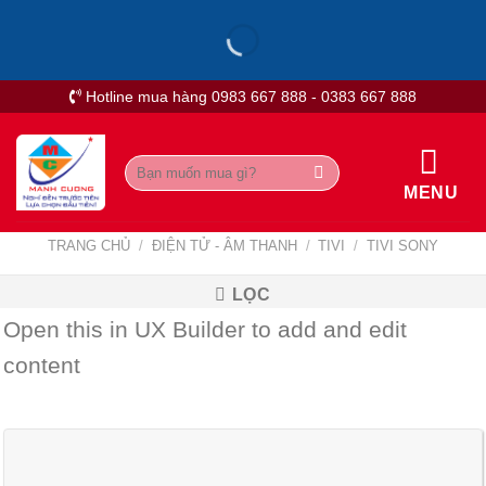
Skip
to
content
Hotline mua hàng 0983 667 888 - 0383 667 888
Tìm
kiếm:
MENU
TRANG CHỦ
/
ĐIỆN TỬ - ÂM THANH
/
TIVI
/
TIVI SONY
LỌC
Open this in UX Builder to add and edit
content