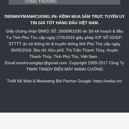
DIENMAYMANHCUONG.VN- KÊNH MUA SẮM TRỰC TUYẾN UY
TIN GIÁ TỐT HÀNG ĐẦU VIỆT NAM.
Giấy chứng nhận ĐKKD SỐ: 2600961030 do Sở kế hoạch & đầu
Tư Tỉnh Phú Thọ cấp ngày 27/5/2016 giây phép ICP SỐ 02/GP-
STTTT do sở thông tin & truyền thông tỉnh Phú Thọ cấp ngày
30/05/2016. Địa chỉ: Khu phố, Thị Trấn Thanh Thủy, Huyện
Thanh Thủy, Tỉnh Phú Thọ, Việt Nam .
Email:manhcuongitpc@gmail.com. Copyright 1999-2017 Công Ty
TNHH TM&DV ĐIỆN MÁY MẠNH CƯỜNG
Thiết Kế Web & Marketing Bởi Partner Google:
https://weba.vn/