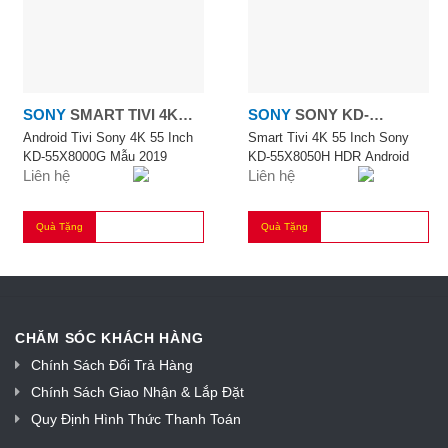
SONY
SMART TIVI 4K
SONY
SONY KD-
55''
55X8050H HDR ANDROID
Android Tivi Sony 4K 55 Inch
Smart Tivi 4K 55 Inch Sony
KD-55X8000G Mẫu 2019
KD-55X8050H HDR Android
Liên hệ
Liên hệ
Quà Tặng
Quà Tặng
CHĂM SÓC KHÁCH HÀNG
Chính Sách Đổi Trả Hàng
Chính Sách Giao Nhận & Lắp Đặt
Quy Định Hình Thức Thanh Toán