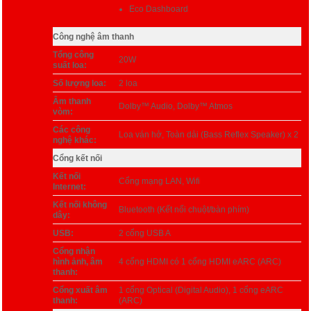
Eco Dashboard
Công nghệ âm thanh
Tổng công
20W
suất loa:
Số lượng loa:
2 loa
Âm thanh
Dolby™ Audio, Dolby™ Atmos
vòm:
Các công
Loa ván hở, Toàn dải (Bass Reflex Speaker) x 2
nghệ khác:
Cổng kết nối
Kết nối
Cổng mạng LAN,
Wifi
Internet:
Kết nối không
Bluetooth (Kết nối chuột/bàn phím)
dây:
USB:
2 cổng USB A
Cổng nhận
hình ảnh, âm
4 cổng HDMI có 1 cổng HDMI eARC (ARC)
thanh:
Cổng xuất âm
1 cổng Optical (Digital Audio), 1 cổng eARC
thanh:
(ARC)