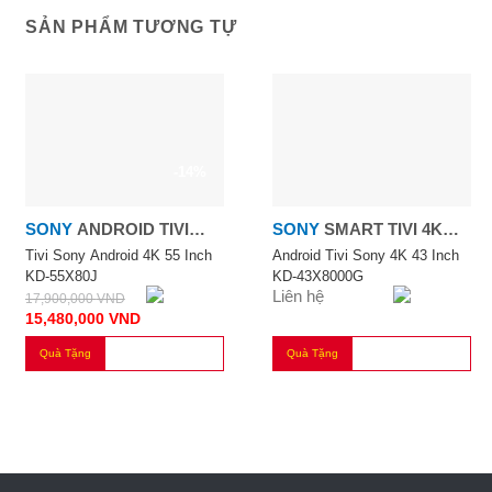
SẢN PHẨM TƯƠNG TỰ
-14%
SONY
ANDROID TIVI
SONY
SMART TIVI 4K
SONY 4K 55 INCH KD-
43''
Tivi Sony Android 4K 55 Inch
Android Tivi Sony 4K 43 Inch
KD-55X80J
KD-43X8000G
55X80J
Liên hệ
17,900,000
VND
15,480,000
VND
Quà Tặng
Quà Tặng