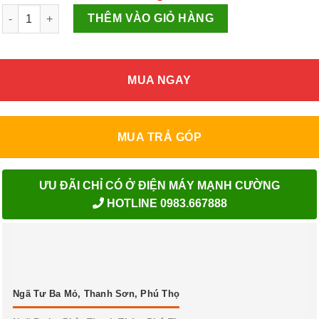
Android Tivi Sony 4K 65 inch K-65S20M2 số lượng
THÊM VÀO GIỎ HÀNG
MUA NGAY
MUA TRẢ GÓP
ƯU ĐÃI CHỈ CÓ Ở ĐIỆN MÁY MẠNH CƯỜNG
HOTLINE 0983.667888
Ngã Tư Ba Mỏ, Thanh Sơn, Phú Thọ