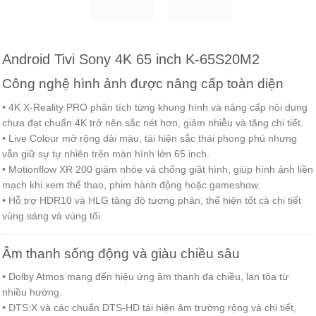
Android Tivi Sony 4K 65 inch K-65S20M2
Công nghệ hình ảnh được nâng cấp toàn diện
• 4K X-Reality PRO phân tích từng khung hình và nâng cấp nội dung
chưa đạt chuẩn 4K trở nên sắc nét hơn, giảm nhiễu và tăng chi tiết.
• Live Colour mở rộng dải màu, tái hiện sắc thái phong phú nhưng
vẫn giữ sự tự nhiên trên màn hình lớn 65 inch.
• Motionflow XR 200 giảm nhòe và chống giật hình, giúp hình ảnh liền
mạch khi xem thể thao, phim hành động hoặc gameshow.
• Hỗ trợ HDR10 và HLG tăng độ tương phản, thể hiện tốt cả chi tiết
vùng sáng và vùng tối.
Âm thanh sống động và giàu chiều sâu
• Dolby Atmos mang đến hiệu ứng âm thanh đa chiều, lan tỏa từ
nhiều hướng.
• DTS:X và các chuẩn DTS-HD tái hiện âm trường rộng và chi tiết,