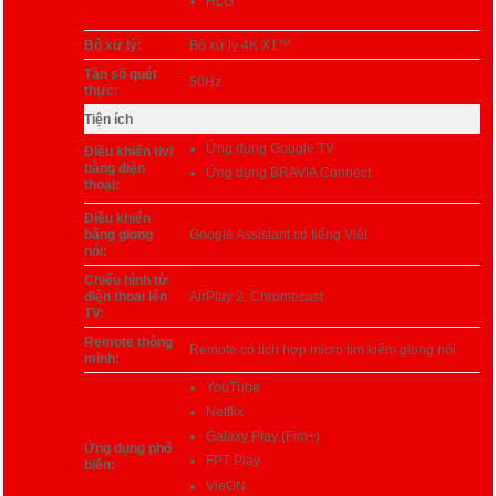
HLG
Bộ xử lý:
Bộ xử lý 4K X1™
Tần số quét
50Hz
thực:
Tiện ích
Ứng dụng Google TV
Điều khiển tivi
bằng điện
Ứng dụng BRAVIA Connect
thoại:
Điều khiển
bằng giọng
Google Assistant có tiếng Việt
nói:
Chiếu hình từ
điện thoại lên
AirPlay 2, Chromecast
TV:
Remote thông
Remote có tích hợp micro tìm kiếm giọng nói
minh:
YouTube
Netflix
Galaxy Play (Fim+)
Ứng dụng phổ
FPT Play
biến:
VieON