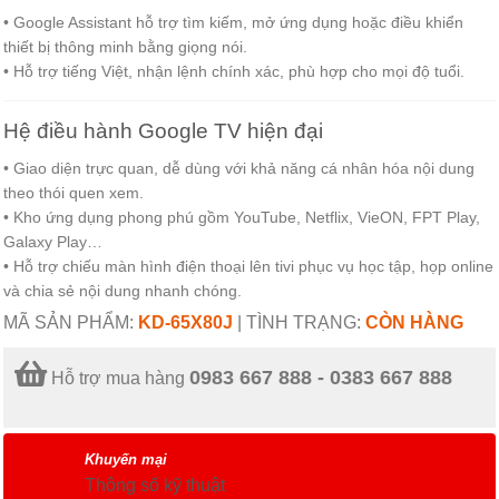
• Google Assistant hỗ trợ tìm kiếm, mở ứng dụng hoặc điều khiển
thiết bị thông minh bằng giọng nói.
• Hỗ trợ tiếng Việt, nhận lệnh chính xác, phù hợp cho mọi độ tuổi.
Hệ điều hành Google TV hiện đại
• Giao diện trực quan, dễ dùng với khả năng cá nhân hóa nội dung
theo thói quen xem.
• Kho ứng dụng phong phú gồm YouTube, Netflix, VieON, FPT Play,
Galaxy Play…
• Hỗ trợ chiếu màn hình điện thoại lên tivi phục vụ học tập, họp online
và chia sẻ nội dung nhanh chóng.
MÃ SẢN PHẨM:
KD-65X80J
|
TÌNH TRẠNG:
CÒN HÀNG
0983 667 888 - 0383 667 888
Hỗ trợ mua hàng
Khuyến mại
Thông số kỹ thuật