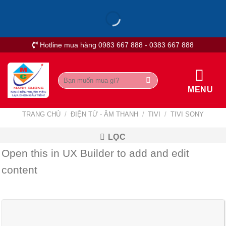
Skip
to
content
Hotline mua hàng 0983 667 888 - 0383 667 888
Tìm
kiếm:
MENU
TRANG CHỦ
/
ĐIỆN TỬ - ÂM THANH
/
TIVI
/
TIVI SONY
LỌC
Open this in UX Builder to add and edit
content