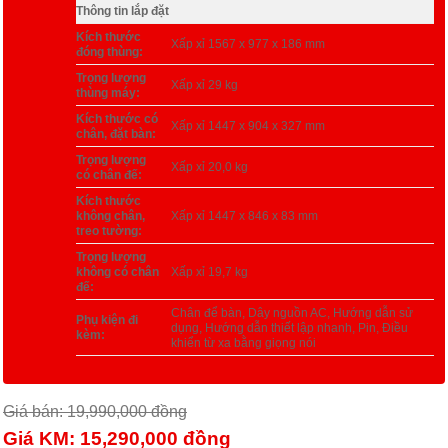
Thông tin lắp đặt
Kích thước
Xấp xỉ 1567 x 977 x 186 mm
đóng thùng:
Trọng lượng
Xấp xỉ 29 kg
thùng máy:
Kích thước có
Xấp xỉ 1447 x 904 x 327 mm
chân, đặt bàn:
Trọng lượng
Xấp xỉ 20,0 kg
có chân đế:
Kích thước
không chân,
Xấp xỉ 1447 x 846 x 83 mm
treo tường:
Trọng lượng
không có chân
Xấp xỉ 19,7 kg
đế:
Chân để bàn, Dây nguồn AC, Hướng dẫn sử
Phụ kiện đi
dụng, Hướng dẫn thiết lập nhanh, Pin, Điều
kèm:
khiển từ xa bằng giọng nói
Giá bán: 19,990,000
đồng
Giá KM: 15,290,000
đồng