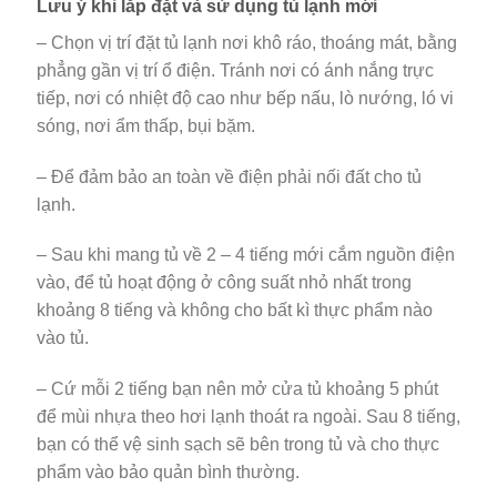
Lưu ý khi lắp đặt và sử dụng tủ lạnh mới
– Chọn vị trí đặt tủ lạnh nơi khô ráo, thoáng mát, bằng
phẳng gần vị trí ổ điện. Tránh nơi có ánh nắng trực
tiếp, nơi có nhiệt độ cao như bếp nấu, lò nướng, ló vi
sóng, nơi ẩm thấp, bụi bặm.
– Để đảm bảo an toàn về điện phải nối đất cho tủ
lạnh.
– Sau khi mang tủ về 2 – 4 tiếng mới cắm nguồn điện
vào, để tủ hoạt động ở công suất nhỏ nhất trong
khoảng 8 tiếng và không cho bất kì thực phẩm nào
vào tủ.
– Cứ mỗi 2 tiếng bạn nên mở cửa tủ khoảng 5 phút
để mùi nhựa theo hơi lạnh thoát ra ngoài. Sau 8 tiếng,
bạn có thể vệ sinh sạch sẽ bên trong tủ và cho thực
phẩm vào bảo quản bình thường.