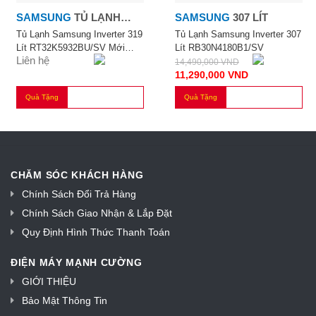
SAMSUNG
TỦ LẠNH
SAMSUNG
307 LÍT
SAMSUNG INVERTER
Tủ Lạnh Samsung Inverter 319
Tủ Lạnh Samsung Inverter 307
Lít RT32K5932BU/SV Mới
Lít RB30N4180B1/SV
319 LÍT
Liên hệ
2020
14,490,000
VND
11,290,000
VND
Quà Tặng
Quà Tặng
CHĂM SÓC KHÁCH HÀNG
Chính Sách Đổi Trả Hàng
Chính Sách Giao Nhận & Lắp Đặt
Quy Định Hình Thức Thanh Toán
ĐIỆN MÁY MẠNH CƯỜNG
GIỚI THIỆU
Bảo Mật Thông Tin