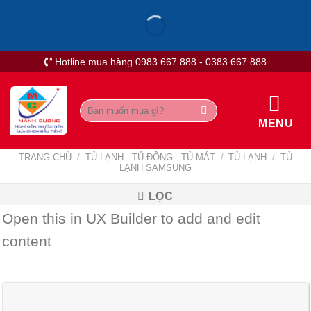
Skip
to
content
Hotline mua hàng 0983 667 888 - 0383 667 888
Tìm
kiếm:
MENU
TRANG CHỦ
/
TỦ LẠNH - TỦ ĐÔNG - TỦ MÁT
/
TỦ LẠNH
/
TỦ
LẠNH SAMSUNG
LỌC
Open this in UX Builder to add and edit
content