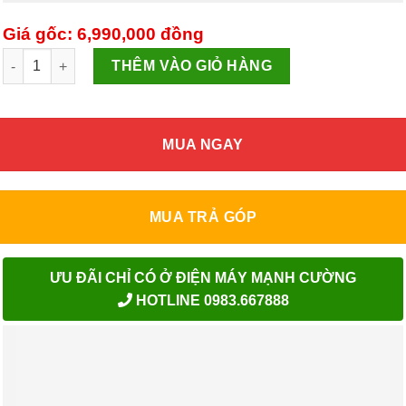
Giá gốc: 6,990,000
đồng
Tủ lạnh Samsung Inverter 236 lít RT22M4032DX/SV số lượng
THÊM VÀO GIỎ HÀNG
MUA NGAY
MUA TRẢ GÓP
ƯU ĐÃI CHỈ CÓ Ở ĐIỆN MÁY MẠNH CƯỜNG
HOTLINE 0983.667888