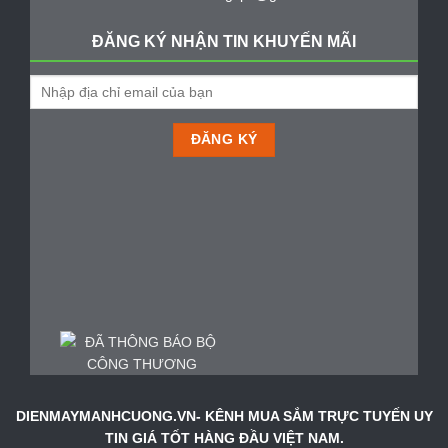
ĐĂNG KÝ NHẬN TIN KHUYẾN MÃI
DIENMAYMANHCUONG.VN- KÊNH MUA SẮM TRỰC TUYẾN UY
TIN GIÁ TỐT HÀNG ĐẦU VIỆT NAM.