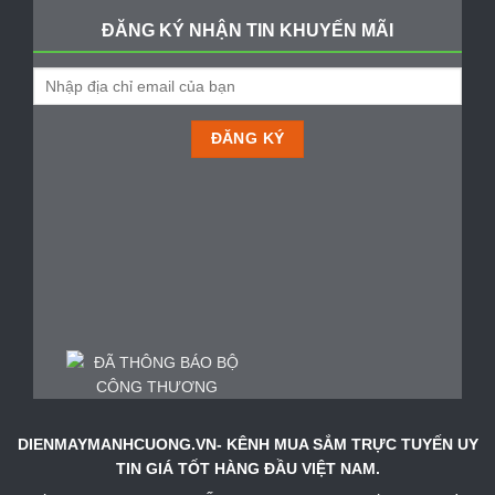
ĐĂNG KÝ NHẬN TIN KHUYẾN MÃI
DIENMAYMANHCUONG.VN- KÊNH MUA SẮM TRỰC TUYẾN UY
TIN GIÁ TỐT HÀNG ĐẦU VIỆT NAM.