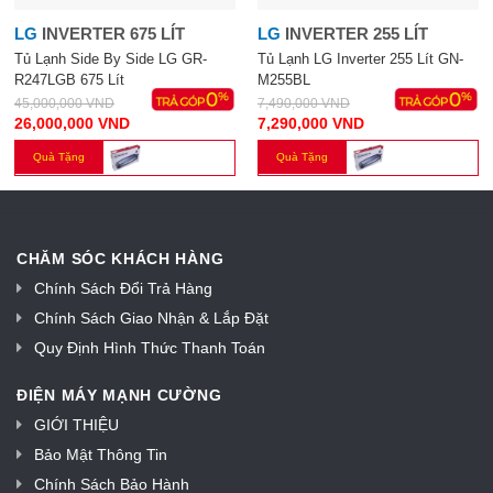
LG
INVERTER 675 LÍT
LG
INVERTER 255 LÍT
Tủ Lạnh Side By Side LG GR-
Tủ Lạnh LG Inverter 255 Lít GN-
R247LGB 675 Lít
M255BL
45,000,000
VND
7,490,000
VND
26,000,000
VND
7,290,000
VND
Quà Tặng
Quà Tặng
CHĂM SÓC KHÁCH HÀNG
Chính Sách Đổi Trả Hàng
Chính Sách Giao Nhận & Lắp Đặt
Quy Định Hình Thức Thanh Toán
ĐIỆN MÁY MẠNH CƯỜNG
GIỚI THIỆU
Bảo Mật Thông Tin
Chính Sách Bảo Hành