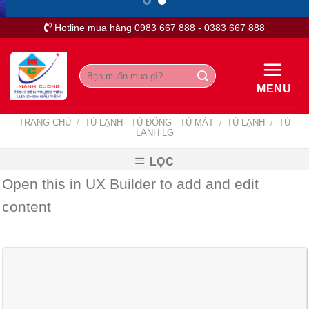
Skip
to
Hotline mua hàng 0983 667 888 - 0383 667 888
content
Tìm
kiếm:
MENU
TRANG CHỦ
/
TỦ LẠNH - TỦ ĐÔNG - TỦ MÁT
/
TỦ LẠNH
/
TỦ
LẠNH LG
LỌC
Open this in UX Builder to add and edit
content