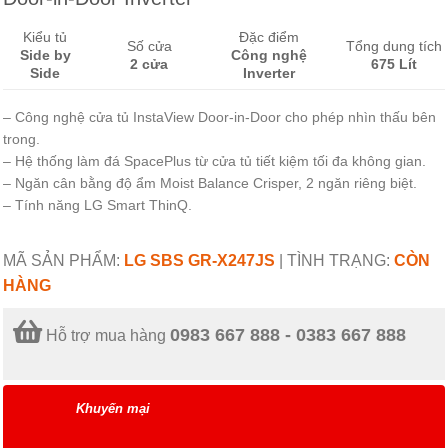
Kiểu tủ
Đặc điểm
Số cửa
Tổng dung tích
Side by
Công nghệ
2 cửa
675 Lít
Side
Inverter
– Công nghệ cửa tủ InstaView Door-in-Door cho phép nhìn thấu bên
trong.
– Hệ thống làm đá SpacePlus từ cửa tủ tiết kiệm tối đa không gian.
– Ngăn cân bằng độ ẩm Moist Balance Crisper, 2 ngăn riêng biệt.
– Tính năng LG Smart ThinQ.
MÃ SẢN PHẨM:
LG SBS GR-X247JS
|
TÌNH TRẠNG:
CÒN
HÀNG
0983 667 888 - 0383 667 888
Hỗ trợ mua hàng
Khuyến mại