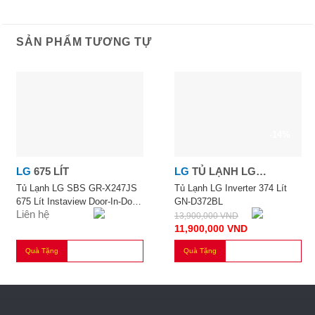
SẢN PHẨM TƯƠNG TỰ
-14%
LG
675 LÍT
LG
TỦ LẠNH LG
INVERTER 374 LÍT GN-
Tủ Lạnh LG SBS GR-X247JS
Tủ Lạnh LG Inverter 374 Lít
675 Lít Instaview Door-In-Door
GN-D372BL
D372BL
Liên hệ
Inverter
13,900,000
VND
11,900,000
VND
Quà Tặng
Quà Tặng