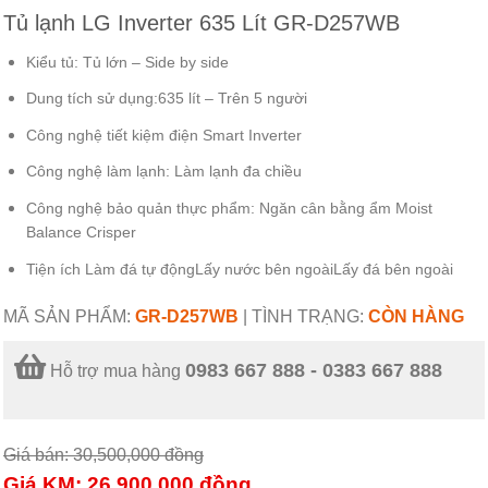
Tủ lạnh LG Inverter 635 Lít GR-D257WB
Kiểu tủ:
Tủ lớn – Side by side
Dung tích sử dụng:
635 lít – Trên 5 người
Công nghệ tiết kiệm điện
Smart Inverter
Công nghệ làm lạnh:
Làm lạnh đa chiều
Công nghệ bảo quản thực phẩm:
Ngăn cân bằng ẩm Moist
Balance Crisper
Tiện ích
Làm đá tự động
Lấy nước bên ngoài
Lấy đá bên ngoài
MÃ SẢN PHẨM:
GR-D257WB
|
TÌNH TRẠNG:
CÒN HÀNG
0983 667 888 - 0383 667 888
Hỗ trợ mua hàng
Giá bán: 30,500,000
đồng
Giá KM: 26,900,000
đồng