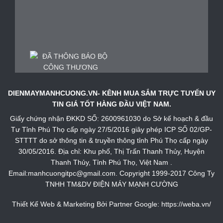
DIENMAYMANHCUONG.VN- KÊNH MUA SẮM TRỰC TUYẾN UY
TIN GIÁ TỐT HÀNG ĐẦU VIỆT NAM.
Giấy chứng nhận ĐKKD SỐ: 2600961030 do Sở kế hoạch & đầu
Tư Tỉnh Phú Thọ cấp ngày 27/5/2016 giây phép ICP SỐ 02/GP-
STTTT do sở thông tin & truyền thông tỉnh Phú Thọ cấp ngày
30/05/2016. Địa chỉ: Khu phố, Thị Trấn Thanh Thủy, Huyện
Thanh Thủy, Tỉnh Phú Thọ, Việt Nam .
Email:manhcuongitpc@gmail.com. Copyright 1999-2017 Công Ty
TNHH TM&DV ĐIỆN MÁY MẠNH CƯỜNG
Thiết Kế Web & Marketing Bởi Partner Google:
https://weba.vn/