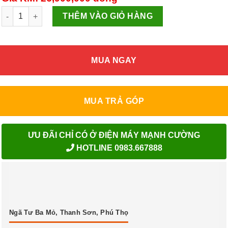
Tủ lạnh LG Inverter 635 Lít GR-D257WB số lượng
THÊM VÀO GIỎ HÀNG
MUA NGAY
MUA TRẢ GÓP
ƯU ĐÃI CHỈ CÓ Ở ĐIỆN MÁY MẠNH CƯỜNG
HOTLINE 0983.667888
Ngã Tư Ba Mỏ, Thanh Sơn, Phú Thọ