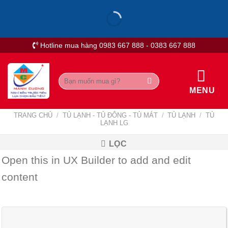
Skip
to
content
Hotline mua hàng 0983 667 888 - 0383 667 888
Tìm
kiếm:
MENU
TRANG CHỦ
/
TỦ LẠNH - TỦ ĐÔNG - TỦ MÁT
/
TỦ LẠNH
/
TỦ
LẠNH LG
LỌC
Open this in UX Builder to add and edit
content