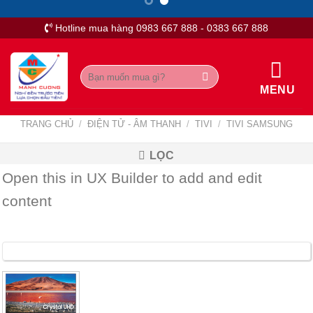
Skip
to
Hotline mua hàng 0983 667 888 - 0383 667 888
content
Tìm
kiếm:
MENU
TRANG CHỦ
/
ĐIỆN TỬ - ÂM THANH
/
TIVI
/
TIVI SAMSUNG
LỌC
Open this in UX Builder to add and edit
content