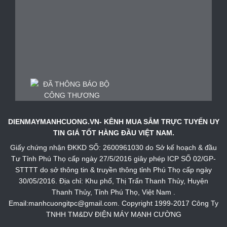
DIENMAYMANHCUONG.VN- KÊNH MUA SẮM TRỰC TUYẾN UY
TIN GIÁ TỐT HÀNG ĐẦU VIỆT NAM.
Giấy chứng nhận ĐKKD SỐ: 2600961030 do Sở kế hoạch & đầu
Tư Tỉnh Phú Thọ cấp ngày 27/5/2016 giây phép ICP SỐ 02/GP-
STTTT do sở thông tin & truyền thông tỉnh Phú Thọ cấp ngày
30/05/2016. Địa chỉ: Khu phố, Thị Trấn Thanh Thủy, Huyện
Thanh Thủy, Tỉnh Phú Thọ, Việt Nam .
Email:manhcuongitpc@gmail.com. Copyright 1999-2017 Công Ty
TNHH TM&DV ĐIỆN MÁY MẠNH CƯỜNG