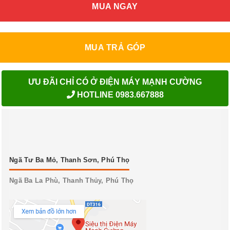
MUA NGAY
MUA TRẢ GÓP
ƯU ĐÃI CHỈ CÓ Ở ĐIỆN MÁY MẠNH CƯỜNG
HOTLINE 0983.667888
Ngã Tư Ba Mỏ, Thanh Sơn, Phú Thọ
Ngã Ba La Phù, Thanh Thủy, Phú Thọ