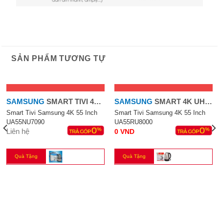
SẢN PHẨM TƯƠNG TỰ
HẾT HÀNG
HẾT HÀNG
SAMSUNG
SMART TIVI 4K
SAMSUNG
SMART 4K UHD
55''
55 INCH
Smart Tivi Samsung 4K 55 Inch
Smart Tivi Samsung 4K 55 Inch
UA55NU7090
UA55RU8000
Liên hệ
0
VND
Quà Tặng
Quà Tặng