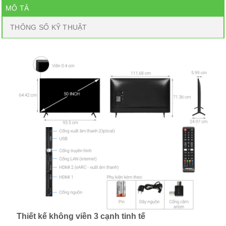
MÔ TẢ
THÔNG SỐ KỸ THUẬT
Thiết kế không viền 3 cạnh tinh tế