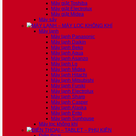
Máy giặt Toshiba
Máy giặt Electrolux
Máy giặt Midea
Máy sấy
MÁY LẠNH – MÁY LỌC KHÔNG KHÍ
Máy lạnh
Máy lạnh Panasonic
Máy lạnh Daikin
Máy lạnh Beko
Máy lạnh Aqua
Máy lạnh Asanzo
Máy lạnh Lg
Máy lạnh Midea
Máy lạnh Hitachi
Máy lạnh Mitsubishi
Máy lạnh Funiki
Máy lạnh Electrolux
Máy lạnh Sharp
Máy lạnh Casper
Máy lạnh Alaska
Máy lạnh Erito
Máy lạnh Sunhouse
Máy lọc không khí
ĐIỆN THOẠI – TABLET – PHỤ KIỆN
Điện thoại