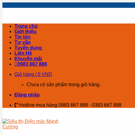
Skip
to
content
Trang chủ
Giới thiệu
Tin tức
Tư vấn
Tuyển dụng
Liên Hệ
Khuyến mãi
0983 667 888
Giỏ hàng /
0
VND
Chưa có sản phẩm trong giỏ hàng.
Đăng nhập
Hotline mua hàng 0983 667 888 - 0383 667 888