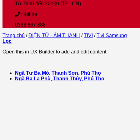
Từ 7h00 đến 22h00 (T2 - CN)
Hotline
0383 667 888
Trang chủ
/
ĐIỆN TỬ - ÂM THANH
/
TIVI
/
Tivi Samsung
Lọc
Open this in UX Builder to add and edit content
Ngã Tư Ba Mỏ, Thanh Sơn, Phú Thọ
Ngã Ba La Phù, Thanh Thủy, Phú Thọ