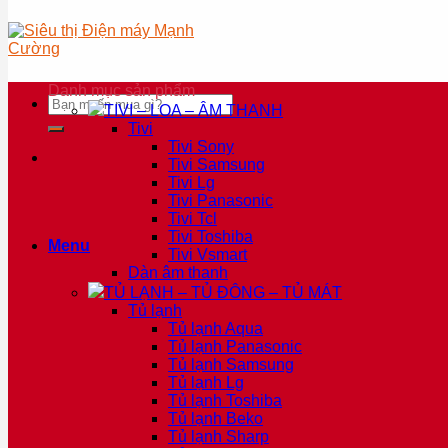
Danh mục sản phẩm
Tìm
TIVI – LOA – ÂM THANH
kiếm:
Tivi
Tivi Sony
Tivi Samsung
Tivi Lg
Tivi Panasonic
Tivi Tcl
Tivi Toshiba
Menu
Tivi Vsmart
Dàn âm thanh
TỦ LẠNH – TỦ ĐÔNG – TỦ MÁT
Tủ lạnh
Tủ lạnh Aqua
Tủ lạnh Panasonic
Tủ lạnh Samsung
Tủ lạnh Lg
Tủ lạnh Toshiba
Tủ lạnh Beko
Tủ lạnh Sharp