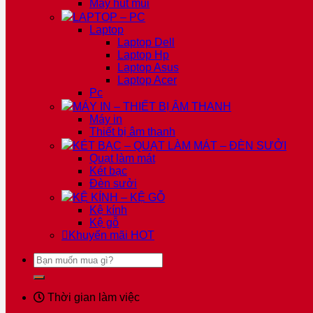
Máy hút mùi
LAPTOP – PC
Laptop
Laptop Dell
Laptop Hp
Laptop Asus
Laptop Acer
Pc
MÁY IN – THIẾT BỊ ÂM THANH
Máy in
Thiết bị âm thanh
KÉT BẠC – QUẠT LÀM MÁT – ĐÈN SƯỞI
Quạt làm mát
Két bạc
Đèn sưởi
KỆ KÍNH – KỆ GỖ
Kệ kính
Kệ gỗ
Khuyến mãi
HOT
Tìm
kiếm:
Thời gian làm việc