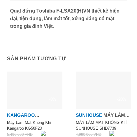
Quạt đứng Toshiba F-LSA20(H)VN thiết kế hiện
đại, tiện dụng, làm mát tốt, xứng đáng có mặt
trong gia đình Việt.
SẢN PHẨM TƯƠNG TỰ
-9%
-20%
KANGAROO
SUNHOUSE
MÁY LÀM
KANGAROO
MÁT KHÔNG KHÍ
Máy Làm Mát Không Khí
MÁY LÀM MÁT KHÔNG KHÍ
Kangaroo KG50F20
SUNHOUSE SHD7739
SHD7739
5,490,000
VND
4,990,000
VND