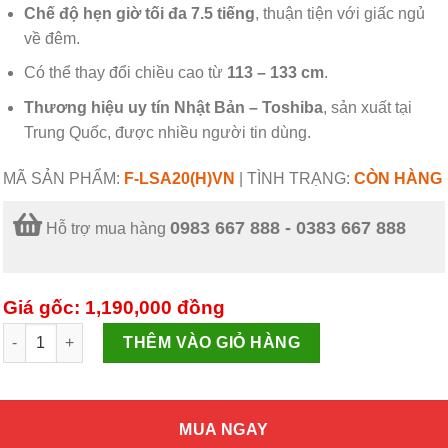
Chế độ hẹn giờ tối đa 7.5 tiếng
, thuận tiện với giấc ngủ
về đêm.
Có thể thay đổi chiều cao từ
113 – 133 cm
.
Thương hiệu uy tín Nhật Bản – Toshiba
, sản xuất tại
Trung Quốc, được nhiều người tin dùng.
MÃ SẢN PHẨM:
F-LSA20(H)VN
|
TÌNH TRẠNG:
CÒN HÀNG
0983 667 888 - 0383 667 888
Hỗ trợ mua hàng
Giá gốc: 1,190,000
đồng
Quạt đứng Toshiba F-LSA20(H)VN số lượng
THÊM VÀO GIỎ HÀNG
MUA NGAY