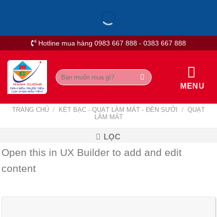
Skip
to
content
Hotline mua hàng 0983 667 888 - 0383 667 888
Tìm
kiếm:
MENU
TRANG CHỦ
/
KÉT BẠC - QUẠT LÀM MÁT - ĐÈN SƯỞI
/
QUẠT
LÀM MÁT
LỌC
Open this in UX Builder to add and edit
content