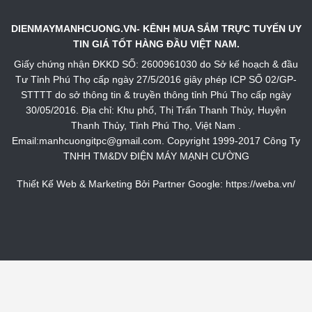
DIENMAYMANHCUONG.VN- KÊNH MUA SẮM TRỰC TUYẾN UY
TIN GIÁ TỐT HÀNG ĐẦU VIỆT NAM.
Giấy chứng nhận ĐKKD SỐ: 2600961030 do Sở kế hoạch & đầu
Tư Tỉnh Phú Thọ cấp ngày 27/5/2016 giây phép ICP SỐ 02/GP-
STTTT do sở thông tin & truyền thông tỉnh Phú Thọ cấp ngày
30/05/2016. Địa chỉ: Khu phố, Thị Trấn Thanh Thủy, Huyện
Thanh Thủy, Tỉnh Phú Thọ, Việt Nam .
Email:manhcuongitpc@gmail.com. Copyright 1999-2017 Công Ty
TNHH TM&DV ĐIỆN MÁY MẠNH CƯỜNG
Thiết Kế Web & Marketing Bởi Partner Google:
https://weba.vn/