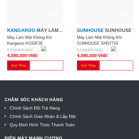
-23%
-13%
KANGAROO
MÁY LÀM
SUNHOUSE
SUNHOUSE
MÁT KHÔNG KHÍ
Máy Làm Mát Không Khí
Máy Làm Mát Không Khí
Kangaroo KG50F30
SUNHOUSE SHD7719
KG50F30
5,990,000
VND
5,290,000
VND
4,590,000
VND
4,590,000
VND
Quà Tặng
Quà Tặng
CHĂM SÓC KHÁCH HÀNG
Chính Sách Đổi Trả Hàng
Chính Sách Giao Nhận & Lắp Đặt
Quy Định Hình Thức Thanh Toán
ĐIỆN MÁY MẠNH CƯỜNG