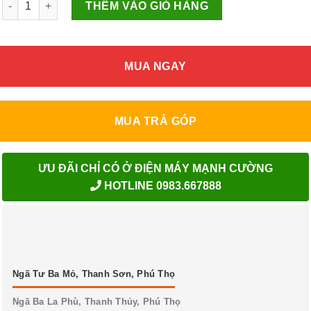
THÊM VÀO GIỎ HÀNG
MUA NGAY
MUA TRẢ GÓP
ƯU ĐÃI CHỈ CÓ Ở ĐIỆN MÁY MẠNH CƯỜNG
HOTLINE 0983.667888
Ngã Tư Ba Mỏ, Thanh Sơn, Phú Thọ
Ngã Ba La Phù, Thanh Thủy, Phú Thọ