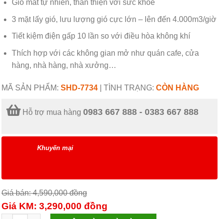
Gió mát tự nhiên, thân thiện với sức khỏe
3 mặt lấy gió, lưu lượng gió cực lớn – lên đến 4.000m3/giờ
Tiết kiệm điện gấp 10 lần so với điều hòa không khí
Thích hợp với các không gian mở như quán cafe, cửa
hàng, nhà hàng, nhà xưởng…
MÃ SẢN PHẨM:
SHD-7734
|
TÌNH TRẠNG:
CÒN HÀNG
0983 667 888 - 0383 667 888
Hỗ trợ mua hàng
Khuyến mại
Giá bán: 4,590,000
đồng
Giá KM: 3,290,000
đồng
MÁY LÀM MÁT KHÔNG KHÍ SUNHOUSE SHD7734 số lượng