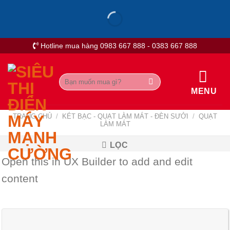
Skip
to
content
Hotline mua hàng 0983 667 888 - 0383 667 888
Tìm
kiếm:
MENU
TRANG CHỦ
/
KÉT BẠC - QUẠT LÀM MÁT - ĐÈN SƯỞI
/
QUẠT
LÀM MÁT
LỌC
Open this in UX Builder to add and edit
content