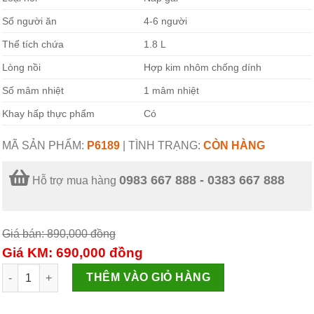
Số người ăn
4-6 người
Thể tích chứa
1.8 L
Lòng nồi
Hợp kim nhôm chống dính
Số mâm nhiệt
1 mâm nhiệt
Khay hấp thực phẩm
Có
MÃ SẢN PHẨM:
P6189
|
TÌNH TRẠNG:
CÒN HÀNG
0983 667 888 - 0383 667 888
Hỗ trợ mua hàng
Giá bán: 890,000
đồng
Giá KM: 690,000
đồng
Nồi Cơm Điện Perfect 1,8L P6189 số lượng
THÊM VÀO GIỎ HÀNG