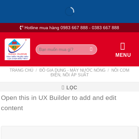
Skip
to
content
Hotline mua hàng 0983 667 888 - 0383 667 888
Tìm
kiếm:
MENU
TRANG CHỦ
/
ĐỒ GIA DỤNG - MÁY NƯỚC NÓNG
/
NỒI CƠM
ĐIỆN, NỒI ÁP SUẤT
LỌC
Open this in UX Builder to add and edit
content