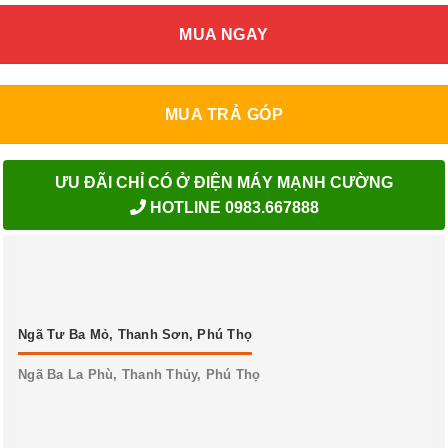
MUA NGAY
MUA TRẢ GÓP
ƯU ĐÃI CHỈ CÓ Ở ĐIỆN MÁY MẠNH CƯỜNG
HOTLINE 0983.667888
Ngã Tư Ba Mỏ, Thanh Sơn, Phú Thọ
Ngã Ba La Phù, Thanh Thủy, Phú Thọ