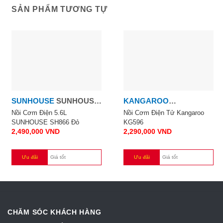
SẢN PHẨM TƯƠNG TỰ
SUNHOUSE
SUNHOUSE
KANGAROO
5.6L
KANGAROO 1.8L
Nồi Cơm Điện 5.6L
Nồi Cơm Điện Tử Kangaroo
SUNHOUSE SH866 Đỏ
KG596
2,490,000
VND
2,290,000
VND
Ưu đãi
Giá tốt
Ưu đãi
Giá tốt
CHĂM SÓC KHÁCH HÀNG