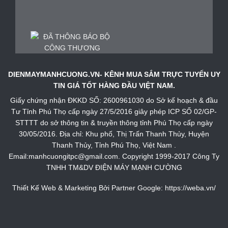
DIENMAYMANHCUONG.VN- KÊNH MUA SẮM TRỰC TUYẾN UY
TIN GIÁ TỐT HÀNG ĐẦU VIỆT NAM.
Giấy chứng nhận ĐKKD SỐ: 2600961030 do Sở kế hoạch & đầu
Tư Tỉnh Phú Thọ cấp ngày 27/5/2016 giây phép ICP SỐ 02/GP-
STTTT do sở thông tin & truyền thông tỉnh Phú Thọ cấp ngày
30/05/2016. Địa chỉ: Khu phố, Thị Trấn Thanh Thủy, Huyện
Thanh Thủy, Tỉnh Phú Thọ, Việt Nam .
Email:manhcuongitpc@gmail.com. Copyright 1999-2017 Công Ty
TNHH TM&DV ĐIỆN MÁY MẠNH CƯỜNG
Thiết Kế Web & Marketing Bởi Partner Google:
https://weba.vn/