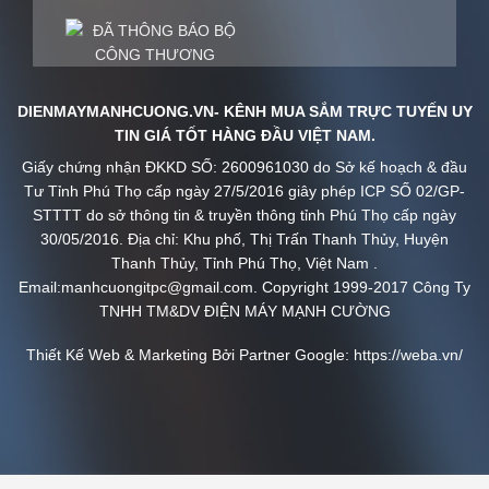
DIENMAYMANHCUONG.VN- KÊNH MUA SẮM TRỰC TUYẾN UY
TIN GIÁ TỐT HÀNG ĐẦU VIỆT NAM.
Giấy chứng nhận ĐKKD SỐ: 2600961030 do Sở kế hoạch & đầu
Tư Tỉnh Phú Thọ cấp ngày 27/5/2016 giây phép ICP SỐ 02/GP-
STTTT do sở thông tin & truyền thông tỉnh Phú Thọ cấp ngày
30/05/2016. Địa chỉ: Khu phố, Thị Trấn Thanh Thủy, Huyện
Thanh Thủy, Tỉnh Phú Thọ, Việt Nam .
Email:manhcuongitpc@gmail.com. Copyright 1999-2017 Công Ty
TNHH TM&DV ĐIỆN MÁY MẠNH CƯỜNG
Thiết Kế Web & Marketing Bởi Partner Google:
https://weba.vn/