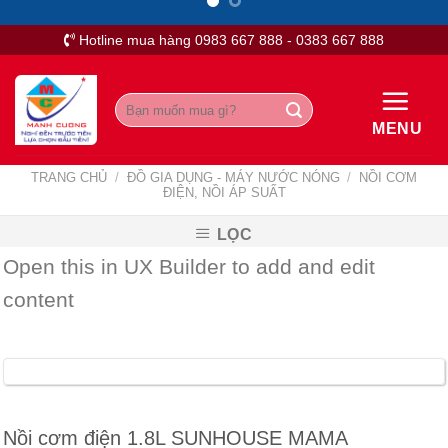
Skip
to
Hotline mua hàng 0983 667 888 - 0383 667 888
content
Tìm
kiếm:
MENU
TRANG CHỦ
/
ĐỒ GIA DỤNG - MÁY NƯỚC NÓNG
/
NỒI CƠM
ĐIỆN, NỒI ÁP SUẤT
LỌC
Open this in UX Builder to add and edit
content
Nồi cơm điện 1.8L SUNHOUSE MAMA