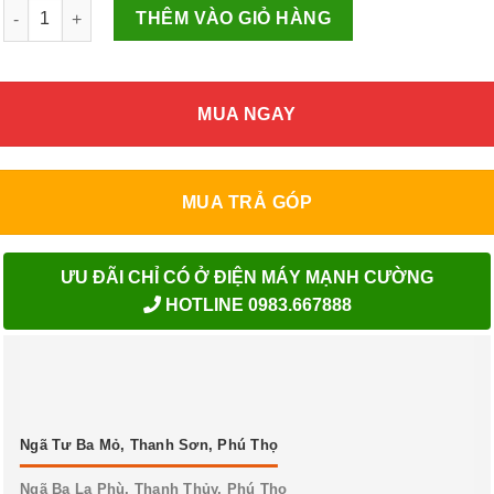
Nồi cơm điện 1.8L SUNHOUSE MAMA SHD8665G số lượng
THÊM VÀO GIỎ HÀNG
MUA NGAY
MUA TRẢ GÓP
ƯU ĐÃI CHỈ CÓ Ở ĐIỆN MÁY MẠNH CƯỜNG
HOTLINE 0983.667888
Ngã Tư Ba Mỏ, Thanh Sơn, Phú Thọ
Ngã Ba La Phù, Thanh Thủy, Phú Thọ