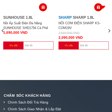
-19%
SUNHOUSE 1.8L
SHARP
SHARP 1.8L
Nồi Áp Suất Điện Đa Năng
NỒI CƠM ĐIỆN SHARP KS-
SUNHOUSE SHD1756 Cà Phê
COM19V
1,690,000
VND
2,569,000
VND
2,090,000
VND
Ưu đãi
Giá tốt
Ưu đãi
Giá tốt
CHĂM SÓC KHÁCH HÀNG
Chính Sách Đổi Trả Hàng
Chính Sách Giao Nhận & Lắp Đặt