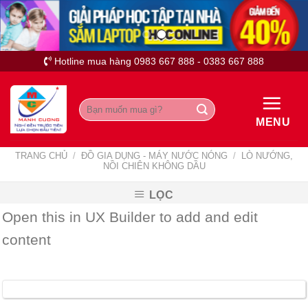
Skip
to
content
Hotline mua hàng 0983 667 888 - 0383 667 888
Tìm
kiếm:
MENU
TRANG CHỦ
/
ĐỒ GIA DỤNG - MÁY NƯỚC NÓNG
/
LÒ NƯỚNG,
NỒI CHIÊN KHÔNG DẦU
LỌC
Open this in UX Builder to add and edit
content