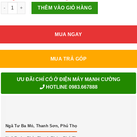
Nồi chiên không dầu Kangaroo KG12AF1A 12 lít số lượng
THÊM VÀO GIỎ HÀNG
MUA NGAY
MUA TRẢ GÓP
ƯU ĐÃI CHỈ CÓ Ở ĐIỆN MÁY MẠNH CƯỜNG
HOTLINE 0983.667888
Ngã Tư Ba Mỏ, Thanh Sơn, Phú Thọ