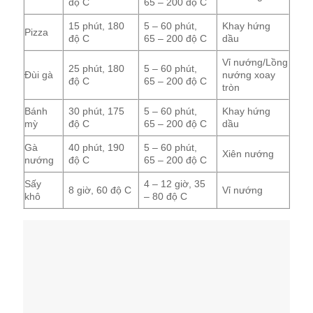
độ C
65 – 200 độ C
15 phút, 180
5 – 60 phút,
Khay hứng
Pizza
độ C
65 – 200 độ C
dầu
Vỉ nướng/Lồng
25 phút, 180
5 – 60 phút,
Đùi gà
nướng xoay
độ C
65 – 200 độ C
tròn
Bánh
30 phút, 175
5 – 60 phút,
Khay hứng
mỳ
độ C
65 – 200 độ C
dầu
Gà
40 phút, 190
5 – 60 phút,
Xiên nướng
nướng
độ C
65 – 200 độ C
Sấy
4 – 12 giờ, 35
8 giờ, 60 độ C
Vỉ nướng
khô
– 80 độ C