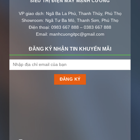
SIÊU THỊ ĐIỆN MÁY MẠNH CƯỜNG
VP giao dịch: Ngã Ba La Phù, Thanh Thủy, Phú Thọ
Showroom: Ngã Tư Ba Mỏ, Thanh Sơn, Phú Thọ
Điện thoại: 0983 667 888 – 0383 667 888
Email: manhcuongitpc@gmail.com
ĐĂNG KÝ NHẬN TIN KHUYẾN MÃI