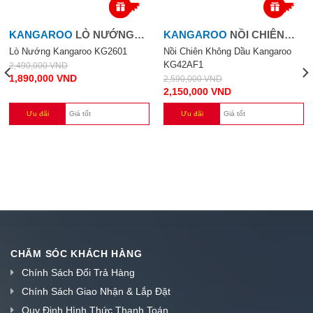
KANGAROO
LÒ NƯỚNG
KANGAROO
NỒI CHIÊN
KANGAROO KG2601
KHÔNG DẦU 4 LÍT
Lò Nướng Kangaroo KG2601
Nồi Chiên Không Dầu Kangaroo
KG42AF1
2,490,000
VND
1,890,000
VND
2,590,000
VND
2,150,000
VND
Ưu đãi
Giá tốt
Ưu đãi
Giá tốt
CHĂM SÓC KHÁCH HÀNG
Chính Sách Đổi Trả Hàng
Chính Sách Giao Nhận & Lắp Đặt
Quy Định Hình Thức Thanh Toán