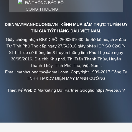
DIENMAYMANHCUONG.VN- KÊNH MUA SẮM TRỰC TUYẾN UY
TIN GIÁ TỐT HÀNG ĐẦU VIỆT NAM.
Giấy chứng nhận ĐKKD SỐ: 2600961030 do Sở kế hoạch & đầu
Tư Tỉnh Phú Thọ cấp ngày 27/5/2016 giây phép ICP SỐ 02/GP-
STTTT do sở thông tin & truyền thông tỉnh Phú Thọ cấp ngày
30/05/2016. Địa chỉ: Khu phố, Thị Trấn Thanh Thủy, Huyện
Thanh Thủy, Tỉnh Phú Thọ, Việt Nam .
Email:manhcuongitpc@gmail.com. Copyright 1999-2017 Công Ty
TNHH TM&DV ĐIỆN MÁY MẠNH CƯỜNG
Thiết Kế Web & Marketing Bởi Partner Google:
https://weba.vn/