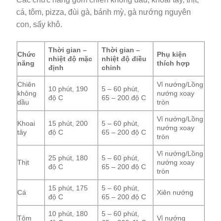
cá, tôm, pizza, đùi gà, bánh mỳ, gà nướng nguyên
con, sấy khô.
Thời gian –
Thời gian –
Chức
Phụ kiện
nhiệt độ mặc
nhiệt độ điều
năng
thích hợp
định
chỉnh
Chiên
Vỉ nướng/Lồng
10 phút, 190
5 – 60 phút,
không
nướng xoay
độ C
65 – 200 độ C
dầu
tròn
Vỉ nướng/Lồng
Khoai
15 phút, 200
5 – 60 phút,
nướng xoay
tây
độ C
65 – 200 độ C
tròn
Vỉ nướng/Lồng
25 phút, 180
5 – 60 phút,
Thịt
nướng xoay
độ C
65 – 200 độ C
tròn
15 phút, 175
5 – 60 phút,
Cá
Xiên nướng
độ C
65 – 200 độ C
10 phút, 180
5 – 60 phút,
Tôm
Vỉ nướng